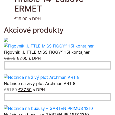
st
through
ERMET
p
€9.90
€
19.00
s DPH
Akciové produkty
Figovník „LITTLE MISS FIGGY“ 1,5l kontajner
Pôvodná
Aktuálna
€
9.50
€
7.00
s DPH
cena
cena
bola:
je:
€9.50.
€7.00.
Nožnice na živý plot Archman ART 8
Pôvodná
Aktuálna
€
51.60
€
37.50
s DPH
cena
cena
bola:
je:
€51.60.
€37.50.
Nožnice na buxusy – GARTEN PRIMUS 1210