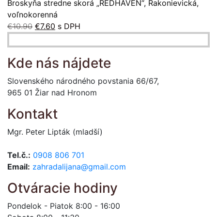
Broskyňa stredne skorá „REDHAVEN“, Rakonievická,
voľnokorenná
Pôvodná
Aktuálna
€
10.90
€
7.60
s DPH
cena
cena
bola:
je:
Kde nás nájdete
€10.90.
€7.60.
Slovenského národného povstania 66/67,
965 01 Žiar nad Hronom
Kontakt
Mgr. Peter Lipták (mladší)
Tel.č.:
0908 806 701
Email:
zahradalijana@gmail.com
Otváracie hodiny
Pondelok - Piatok 8:00 - 16:00