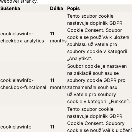
webovej stránky.
Sušenka
Délka
Popis
Tento soubor cookie
nastavuje doplněk GDPR
Cookie Consent. Soubor
cookielawinfo-
11
cookie se používá k uložení
checkbox-analytics
months
souhlasu uživatele pro
soubory cookie v kategorii
„Analytika“.
Soubor cookie je nastaven
na základě souhlasu se
cookielawinfo-
11
soubory cookie GDPR pro
checkbox-functional
months
zaznamenání souhlasu
uživatele pro soubory
cookie v kategorii „Funkční“.
Tento soubor cookie
nastavuje doplněk GDPR
Cookie Consent. Soubory
cookielawinfo-
11
cookie se používají k uložení