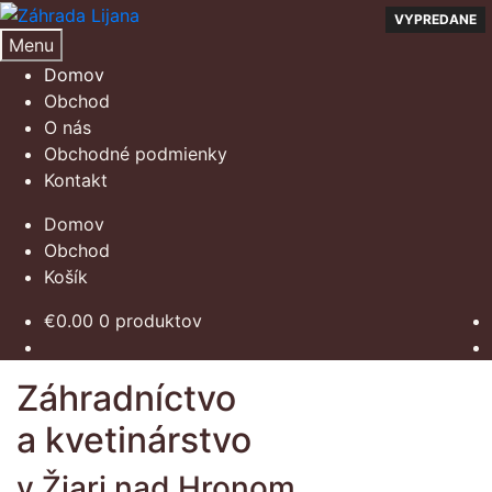
Preskočiť
Preskočiť
VYPREDANE
na
na
Menu
navigáciu
obsah
Domov
Obchod
O nás
Obchodné podmienky
Kontakt
Domov
Obchod
Košík
€
0.00
0 produktov
Záhradníctvo
a kvetinárstvo
v Žiari nad Hronom