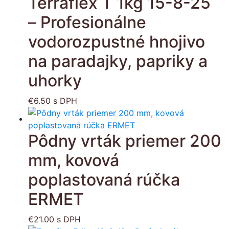
Terraflex T 1kg 15-8-25
– Profesionálne
vodorozpustné hnojivo
na paradajky, papriky a
uhorky
€
6.50
s DPH
Pôdny vrták priemer 200
mm, kovová
poplastovaná rúčka
ERMET
€
21.00
s DPH