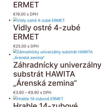
ERMET
€
19.00
s DPH
Vidly ostré 4-zubé
ERMET
€
25.00
s DPH
T
p
Záhradnícky univerzálny
m
vi
substrát HAWITA
va
M
„Árenská zemina“
si
m
Price
€
3.90
–
€
9.90
s DPH
v
range:
n
Hrable 14-zubové
€3.90