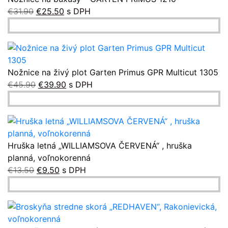
Pôvodná
Aktuálna
€
31.90
€
25.50
s DPH
cena
cena
bola:
je:
€31.90.
€25.50.
Nožnice na živý plot Garten Primus GPR Multicut 1305
Pôvodná
Aktuálna
€
45.90
€
39.90
s DPH
cena
cena
bola:
je:
€45.90.
€39.90.
Hruška letná „WILLIAMSOVA ČERVENÁ“ , hruška
planná, voľnokorenná
Pôvodná
Aktuálna
€
13.50
€
9.50
s DPH
cena
cena
bola:
je:
€13.50.
€9.50.