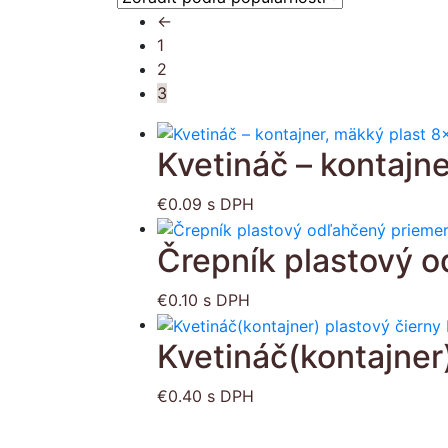
←
1
2
3
Kvetináč – kontajn
€
0.09
s DPH
Črepník plastový o
€
0.10
s DPH
Kvetináč(kontajner
€
0.40
s DPH