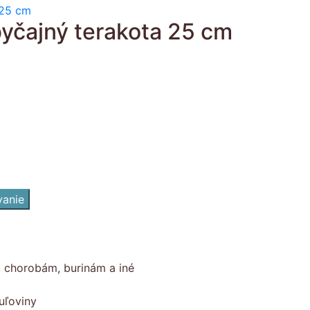
yčajný terakota 25 cm
vanie
, chorobám, burinám a iné
uľoviny