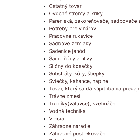
Ostatný tovar
Ovocné stromy a kríky
Pareniská, zakoreňovače, sadbovače a
Potreby pre vinárov
Pracovné rukavice
Sadbové zemiaky
Sadenice jahôd
Šampiňóny a hlivy
Silóny do kosačky
Substráty, kôry, štiepky
Sviečky, kahance, náplne
Tovar, ktorý sa dá kúpiť iba na predajn
Trávne zmesi
Truhlíky(válovce), kvetináče
Vodná technika
Vrecia
Záhradné náradie
Záhradné postrekovače