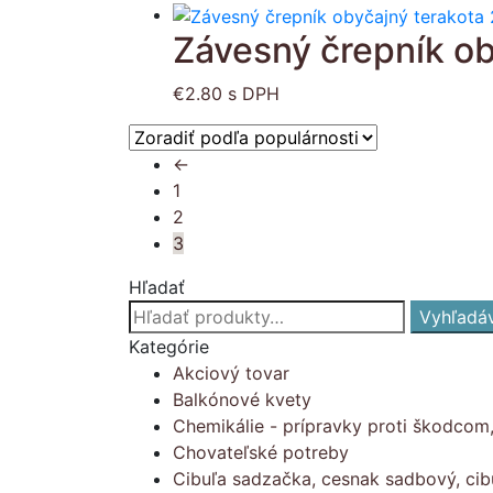
Závesný črepník ob
€
2.80
s DPH
←
1
2
3
Hľadať
Hľadať:
Vyhľadá
Kategórie
Akciový tovar
Balkónové kvety
Chemikálie - prípravky proti škodcom
Chovateľské potreby
Cibuľa sadzačka, cesnak sadbový, cib