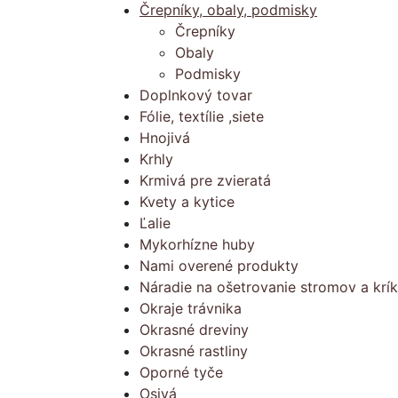
Črepníky, obaly, podmisky
Črepníky
Obaly
Podmisky
Doplnkový tovar
Fólie, textílie ,siete
Hnojivá
Krhly
Krmivá pre zvieratá
Kvety a kytice
Ľalie
Mykorhízne huby
Nami overené produkty
Náradie na ošetrovanie stromov a krí
Okraje trávnika
Okrasné dreviny
Okrasné rastliny
Oporné tyče
Osivá