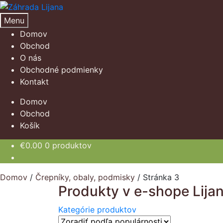
Preskočiť
Preskočiť
na
na
Menu
navigáciu
obsah
Domov
Obchod
O nás
Obchodné podmienky
Kontakt
Domov
Obchod
Košík
€
0.00
0 produktov
Domov
/
Črepníky, obaly, podmisky
/
Stránka 3
Produkty v e-shope Lija
Kategórie produktov