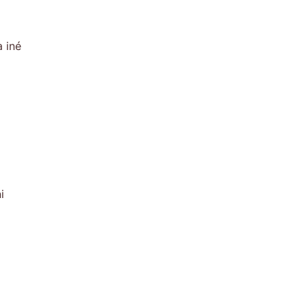
 iné
i