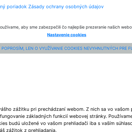
ný poriadok
Zásady ochrany osobných údajov
oužívame, aby sme zabezpečili čo najlepšie prezeranie našich web
Nastavenie cookies
POPROSÍM, LEN O VYUŽÍVANIE COOKIES NEVYHNUTNÝCH PRE 
ášho zážitku pri prechádzaní webom. Z nich sa vo vašom pr
fungovanie základných funkcií webovej stránky. Používame 
ies budú uložené vo vašom prehliadači iba s vaším súhlaso
š zážitok z prehliadania.