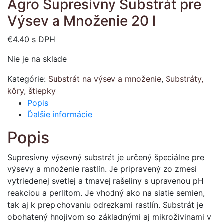
Agro Supresívny Substrát pre
Výsev a Množenie 20 l
€
4.40
s DPH
Nie je na sklade
Kategórie:
Substrát na výsev a množenie
,
Substráty,
kôry, štiepky
Popis
Ďalšie informácie
Popis
Supresívny výsevný substrát je určený špeciálne pre
výsevy a množenie rastlín. Je pripravený zo zmesi
vytriedenej svetlej a tmavej rašeliny s upravenou pH
reakciou a perlitom. Je vhodný ako na siatie semien,
tak aj k prepichovaniu odrezkami rastlín. Substrát je
obohatený hnojivom so základnými aj mikroživinami v