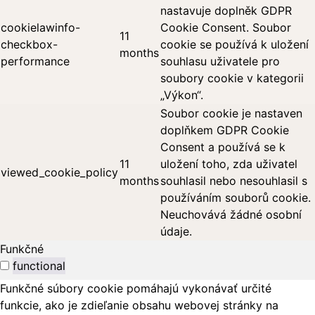
nastavuje doplněk GDPR
cookielawinfo-
Cookie Consent. Soubor
11
checkbox-
cookie se používá k uložení
months
performance
souhlasu uživatele pro
soubory cookie v kategorii
„Výkon“.
Soubor cookie je nastaven
doplňkem GDPR Cookie
Consent a používá se k
11
uložení toho, zda uživatel
viewed_cookie_policy
months
souhlasil nebo nesouhlasil s
používáním souborů cookie.
Neuchovává žádné osobní
údaje.
Funkčné
functional
Funkčné súbory cookie pomáhajú vykonávať určité
funkcie, ako je zdieľanie obsahu webovej stránky na