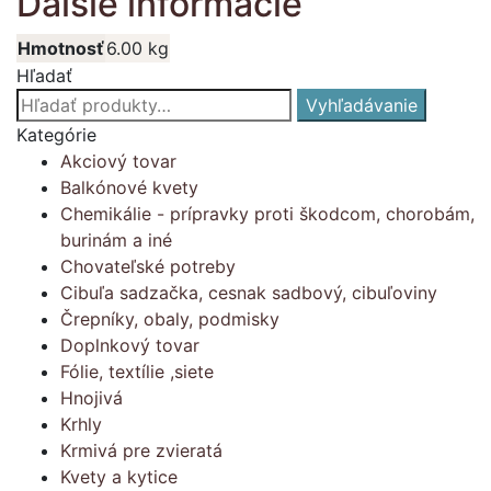
Ďalšie informácie
Hmotnosť
6.00 kg
Hľadať
Hľadať:
Vyhľadávanie
Kategórie
Akciový tovar
Balkónové kvety
Chemikálie - prípravky proti škodcom, chorobám,
burinám a iné
Chovateľské potreby
Cibuľa sadzačka, cesnak sadbový, cibuľoviny
Črepníky, obaly, podmisky
Doplnkový tovar
Fólie, textílie ,siete
Hnojivá
Krhly
Krmivá pre zvieratá
Kvety a kytice