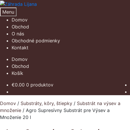
Preskočiť
Preskočiť
na
na
Menu
navigáciu
obsah
Domov
Obchod
O nás
Obchodné podmienky
Kontakt
Domov
Obchod
Košík
€
0.00
0 produktov
Domov
/
Substráty, kôry, štiepky
/
Substrát na výsev a
množenie
/
Agro Supresívny Substrát pre Výsev a
Množenie 20 l