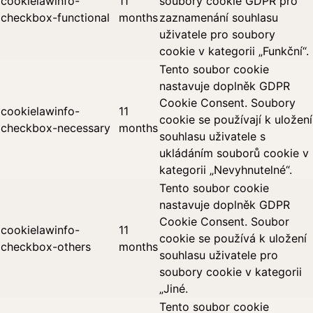
cookielawinfo-
11
soubory cookie GDPR pro
checkbox-functional
months
zaznamenání souhlasu
uživatele pro soubory
cookie v kategorii „Funkční“.
Tento soubor cookie
nastavuje doplněk GDPR
Cookie Consent. Soubory
cookielawinfo-
11
cookie se používají k uložení
checkbox-necessary
months
souhlasu uživatele s
ukládáním souborů cookie v
kategorii „Nevyhnutelné“.
Tento soubor cookie
nastavuje doplněk GDPR
Cookie Consent. Soubor
cookielawinfo-
11
cookie se používá k uložení
checkbox-others
months
souhlasu uživatele pro
soubory cookie v kategorii
„Jiné.
Tento soubor cookie