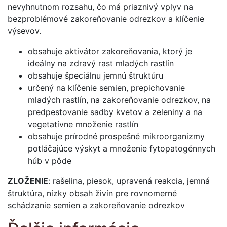
nevyhnutnom rozsahu, čo má priaznivý vplyv na
bezproblémové zakoreňovanie odrezkov a klíčenie
výsevov.
obsahuje aktivátor zakoreňovania, ktorý je
ideálny na zdravý rast mladých rastlín
obsahuje špeciálnu jemnú štruktúru
určený na klíčenie semien, prepichovanie
mladých rastlín, na zakoreňovanie odrezkov, na
predpestovanie sadby kvetov a zeleniny a na
vegetatívne množenie rastlín
obsahuje prírodné prospešné mikroorganizmy
potláčajúce výskyt a množenie fytopatogénnych
húb v pôde
ZLOŽENIE
: rašelina, piesok, upravená reakcia, jemná
štruktúra, nízky obsah živín pre rovnomerné
schádzanie semien a zakoreňovanie odrezkov