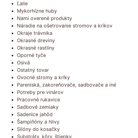
Ľalie
Mykorhízne huby
Nami overené produkty
Náradie na ošetrovanie stromov a kríkov
Okraje trávnika
Okrasné dreviny
Okrasné rastliny
Oporné tyče
Osivá
Ostatný tovar
Ovocné stromy a kríky
Pareniská, zakoreňovače, sadbovače a iné
Potreby pre vinárov
Pracovné rukavice
Sadbové zemiaky
Sadenice jahôd
Šampiňóny a hlivy
Silóny do kosačky
Substráty, kôry, štiepky