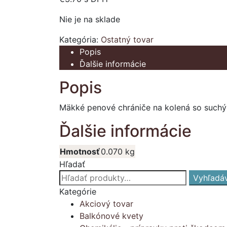
Nie je na sklade
Kategória:
Ostatný tovar
Popis
Ďalšie informácie
Popis
Mäkké penové chrániče na kolená so suchým
Ďalšie informácie
Hmotnosť
0.070 kg
Hľadať
Hľadať:
Vyhľadá
Kategórie
Akciový tovar
Balkónové kvety