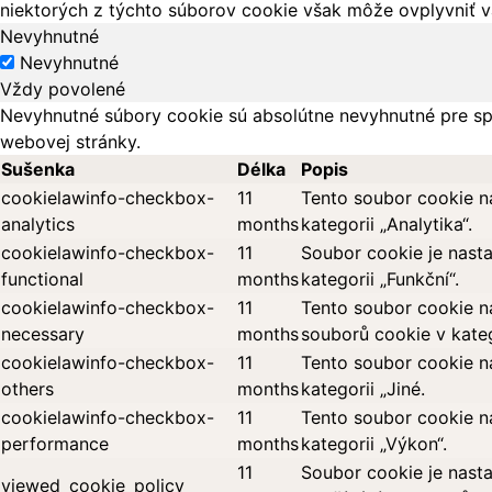
niektorých z týchto súborov cookie však môže ovplyvniť vá
Nevyhnutné
Nevyhnutné
Vždy povolené
Nevyhnutné súbory cookie sú absolútne nevyhnutné pre sp
webovej stránky.
Sušenka
Délka
Popis
cookielawinfo-checkbox-
11
Tento soubor cookie n
analytics
months
kategorii „Analytika“.
cookielawinfo-checkbox-
11
Soubor cookie je nast
functional
months
kategorii „Funkční“.
cookielawinfo-checkbox-
11
Tento soubor cookie n
necessary
months
souborů cookie v kateg
cookielawinfo-checkbox-
11
Tento soubor cookie n
others
months
kategorii „Jiné.
cookielawinfo-checkbox-
11
Tento soubor cookie n
performance
months
kategorii „Výkon“.
11
Soubor cookie je nasta
viewed_cookie_policy