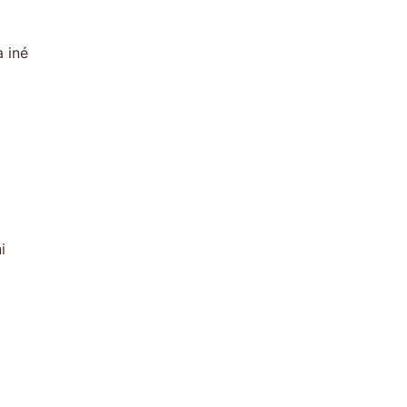
 iné
i