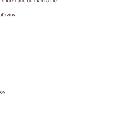
, chorobám, burinám a iné
uľoviny
kov