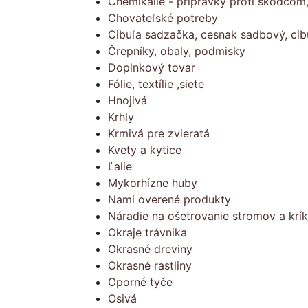
Chemikálie - prípravky proti škodcom
Chovateľské potreby
Cibuľa sadzačka, cesnak sadbový, cib
Črepníky, obaly, podmisky
Doplnkový tovar
Fólie, textílie ,siete
Hnojivá
Krhly
Krmivá pre zvieratá
Kvety a kytice
Ľalie
Mykorhízne huby
Nami overené produkty
Náradie na ošetrovanie stromov a krí
Okraje trávnika
Okrasné dreviny
Okrasné rastliny
Oporné tyče
Osivá