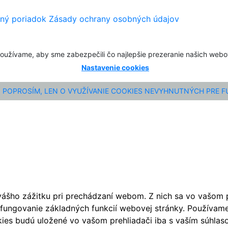
ný poriadok
Zásady ochrany osobných údajov
oužívame, aby sme zabezpečili čo najlepšie prezeranie našich web
Nastavenie cookies
POPROSÍM, LEN O VYUŽÍVANIE COOKIES NEVYHNUTNÝCH PRE 
ášho zážitku pri prechádzaní webom. Z nich sa vo vašom pr
fungovanie základných funkcií webovej stránky. Používame 
ies budú uložené vo vašom prehliadači iba s vaším súhlaso