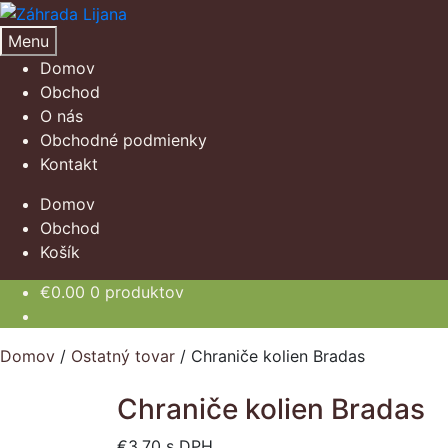
Preskočiť
Preskočiť
na
na
Menu
navigáciu
obsah
Domov
Obchod
O nás
Obchodné podmienky
Kontakt
Domov
Obchod
Košík
€
0.00
0 produktov
Domov
/
Ostatný tovar
/
Chraniče kolien Bradas
Chraniče kolien Bradas
€
3.70
s DPH