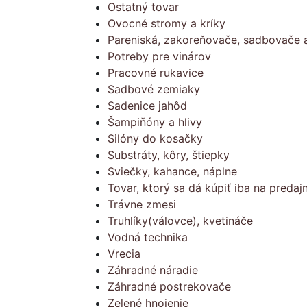
Ostatný tovar
Ovocné stromy a kríky
Pareniská, zakoreňovače, sadbovače a
Potreby pre vinárov
Pracovné rukavice
Sadbové zemiaky
Sadenice jahôd
Šampiňóny a hlivy
Silóny do kosačky
Substráty, kôry, štiepky
Sviečky, kahance, náplne
Tovar, ktorý sa dá kúpiť iba na predajn
Trávne zmesi
Truhlíky(válovce), kvetináče
Vodná technika
Vrecia
Záhradné náradie
Záhradné postrekovače
Zelené hnojenie