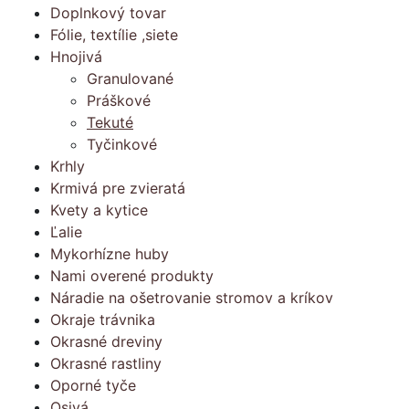
Doplnkový tovar
Fólie, textílie ,siete
Hnojivá
Granulované
Práškové
Tekuté
Tyčinkové
Krhly
Krmivá pre zvieratá
Kvety a kytice
Ľalie
Mykorhízne huby
Nami overené produkty
Náradie na ošetrovanie stromov a kríkov
Okraje trávnika
Okrasné dreviny
Okrasné rastliny
Oporné tyče
Osivá