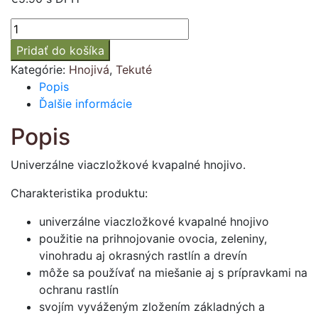
množstvo
Harmavit
Pridať do košíka
1000
Kategórie:
Hnojivá
,
Tekuté
ml
Popis
Ďalšie informácie
Popis
Univerzálne viaczložkové kvapalné hnojivo.
Charakteristika produktu:
univerzálne viaczložkové kvapalné hnojivo
použitie na prihnojovanie ovocia, zeleniny,
vinohradu aj okrasných rastlín a drevín
môže sa používať na miešanie aj s prípravkami na
ochranu rastlín
svojím vyváženým zložením základných a