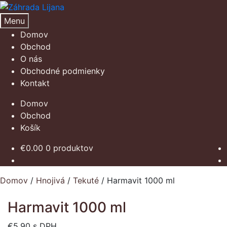
Preskočiť
Preskočiť
na
na
Menu
navigáciu
obsah
Domov
Obchod
O nás
Obchodné podmienky
Kontakt
Domov
Obchod
Košík
€
0.00
0 produktov
Domov
/
Hnojivá
/
Tekuté
/
Harmavit 1000 ml
Harmavit 1000 ml
€
5.90
s DPH