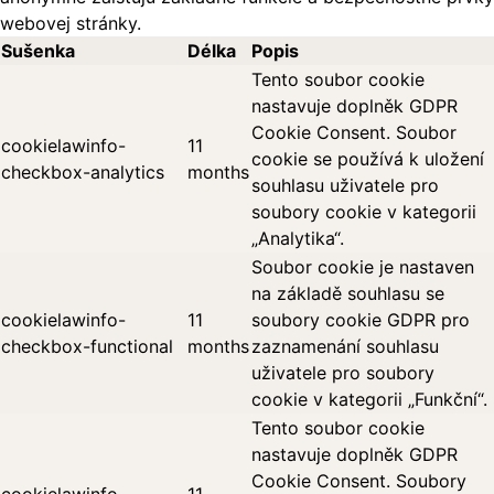
webovej stránky.
Sušenka
Délka
Popis
Tento soubor cookie
nastavuje doplněk GDPR
Cookie Consent. Soubor
cookielawinfo-
11
cookie se používá k uložení
checkbox-analytics
months
souhlasu uživatele pro
soubory cookie v kategorii
„Analytika“.
Soubor cookie je nastaven
na základě souhlasu se
cookielawinfo-
11
soubory cookie GDPR pro
checkbox-functional
months
zaznamenání souhlasu
uživatele pro soubory
cookie v kategorii „Funkční“.
Tento soubor cookie
nastavuje doplněk GDPR
Cookie Consent. Soubory
cookielawinfo-
11