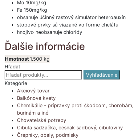
Mo 10mg/kg
Fe 150mg/kg
obsahuje účinný rastový simulátor heteroauxín
stopové prvky sú viazané vo forme chelátu
hnojivo neobsahuje chloridy
Ďalšie informácie
Hmotnosť
1.500 kg
Hľadať
Hľadať:
Vyhľadávanie
Kategórie
Akciový tovar
Balkónové kvety
Chemikálie - prípravky proti škodcom, chorobám,
burinám a iné
Chovateľské potreby
Cibuľa sadzačka, cesnak sadbový, cibuľoviny
Črepníky, obaly, podmisky