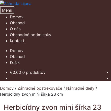
Preskočiť
Preskočiť
na
na
Menu
navigáciu
obsah
Domov
Obchod
O nás
Obchodné podmienky
Kontakt
Domov
Obchod
Košík
€
0.00
0 produktov
Domov
/
Záhradné postrekovače
/
Náhradné diely
/
Herbicídny zvon mini šírka 23 cm
Herbicídny zvon mini šírka 23