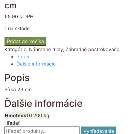
cm
€
5.90
s DPH
1 na sklade
množstvo
Pridať do košíka
Herbicídny
Kategórie:
Náhradné diely
,
Záhradné postrekovače
zvon
Popis
mini
Ďalšie informácie
šírka
Popis
23
cm
Šírka 23 cm
Ďalšie informácie
Hmotnosť
0.200 kg
Hľadať
Hľadať:
Vyhľadávanie