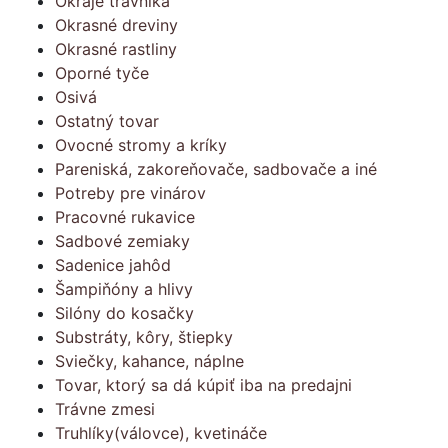
Okraje trávnika
Okrasné dreviny
Okrasné rastliny
Oporné tyče
Osivá
Ostatný tovar
Ovocné stromy a kríky
Pareniská, zakoreňovače, sadbovače a iné
Potreby pre vinárov
Pracovné rukavice
Sadbové zemiaky
Sadenice jahôd
Šampiňóny a hlivy
Silóny do kosačky
Substráty, kôry, štiepky
Sviečky, kahance, náplne
Tovar, ktorý sa dá kúpiť iba na predajni
Trávne zmesi
Truhlíky(válovce), kvetináče