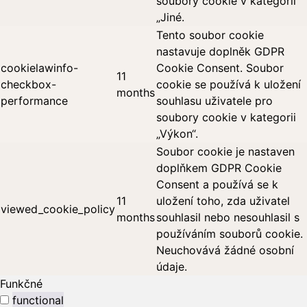
soubory cookie v kategorii
„Jiné.
Tento soubor cookie
nastavuje doplněk GDPR
cookielawinfo-
Cookie Consent. Soubor
11
checkbox-
cookie se používá k uložení
months
performance
souhlasu uživatele pro
soubory cookie v kategorii
„Výkon“.
Soubor cookie je nastaven
doplňkem GDPR Cookie
Consent a používá se k
11
uložení toho, zda uživatel
viewed_cookie_policy
months
souhlasil nebo nesouhlasil s
používáním souborů cookie.
Neuchovává žádné osobní
údaje.
Funkčné
functional