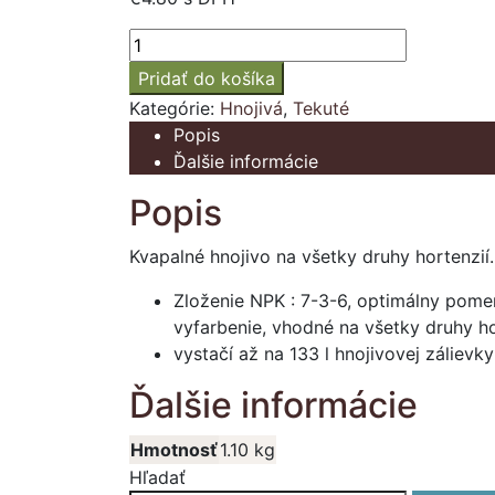
množstvo
Hnojivo
Pridať do košíka
AGRO
Kategórie:
Hnojivá
,
Tekuté
CS
Popis
Hortenzie
Ďalšie informácie
1L
Popis
Kvapalné hnojivo na všetky druhy hortenzií.
Zloženie NPK : 7-3-6, optimálny pomer 
vyfarbenie, vhodné na všetky druhy ho
vystačí až na 133 l hnojivovej zálievky
Ďalšie informácie
Hmotnosť
1.10 kg
Hľadať