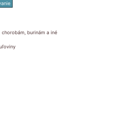
vanie
, chorobám, burinám a iné
uľoviny