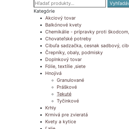
Hľadať:
Vyhľadá
Kategórie
Akciový tovar
Balkónové kvety
Chemikálie - prípravky proti škodcom
Chovateľské potreby
Cibuľa sadzačka, cesnak sadbový, cib
Črepníky, obaly, podmisky
Doplnkový tovar
Fólie, textílie ,siete
Hnojivá
Granulované
Práškové
Tekuté
Tyčinkové
Krhly
Krmivá pre zvieratá
Kvety a kytice
Ľalie