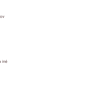
kov
 iné