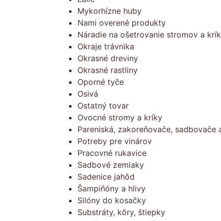
Mykorhízne huby
Nami overené produkty
Náradie na ošetrovanie stromov a krí
Okraje trávnika
Okrasné dreviny
Okrasné rastliny
Oporné tyče
Osivá
Ostatný tovar
Ovocné stromy a kríky
Pareniská, zakoreňovače, sadbovače a
Potreby pre vinárov
Pracovné rukavice
Sadbové zemiaky
Sadenice jahôd
Šampiňóny a hlivy
Silóny do kosačky
Substráty, kôry, štiepky