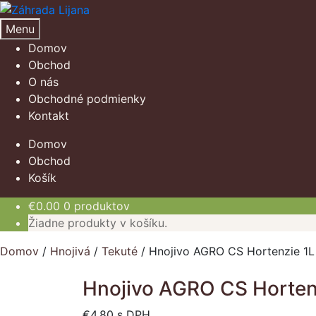
Preskočiť
Preskočiť
na
na
Menu
navigáciu
obsah
Domov
Obchod
O nás
Obchodné podmienky
Kontakt
Domov
Obchod
Košík
€
0.00
0 produktov
Žiadne produkty v košíku.
Domov
/
Hnojivá
/
Tekuté
/
Hnojivo AGRO CS Hortenzie 1L
Hnojivo AGRO CS Horten
€
4.80
s DPH