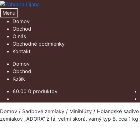
Preskočiť
Preskočiť
na
na
Menu
navigáciu
obsah
Domov
Obchod
O nás
Obchodné podmienky
Kontakt
Domov
Obchod
Košík
€
0.00
0 produktov
Domov
/
Sadbové zemiaky
/
Minihľúzy
/
Holandské sadivo
zemiakov „ADORA“ žltá, veľmi skorá, varný typ B, cca 1 kg