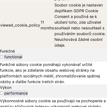
Soubor cookie je nastaven
doplňkem GDPR Cookie
Consent a používá se k
11
uložení toho, zda uživatel
viewed_cookie_policy
months
souhlasil nebo nesouhlasil s
používáním souborů cookie.
Neuchovává žádné osobní
údaje.
Funkčné
functional
Funkčné súbory cookie pomáhajú vykonávať určité
funkcie, ako je zdieľanie obsahu webovej stránky na
platformách sociálnych médií, zhromažďovanie spätnej
väzby a ďalšie funkcie tretích strán.
Výkon
performance
Výkonnostné súbory cookie sa používajú na pochopenie a
analýzu kľúčových indexov výkonnosti webovej stránky,