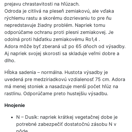
prejavu chrastavitosti na hľúzach.
Odroda je citlivá na pleseň zemiakovú, ale vďaka
rýchlemu rastu a skorému dozrievaniu to pre ňu
nepredstavuje žiadny problém. Napriek tomu
odporúčame ochranu proti plesni zemiakovej. Je
odolná proti háďatku zemiakovému Ro1,4 .
Adora môže byť zberaná už po 65 dňoch od výsadby.
Aj napriek svojej skorosti sa skladuje veľmi dobre a
dlho.
Hĺbka sadenia – normálna. Hustota výsadby je
uvedená pre medziriadkovú vzdialenosť 75 cm. Adora
má menej stoniek a nasadzuje menší počet hľúz na
rastlinu. Odporúčame preto hustejšiu výsadbu.
Hnojenie
N – Dusík: napriek krátkej vegetačnej dobe je
potrebné zabezpečiť dostatočnú zásobu N v
pôde.