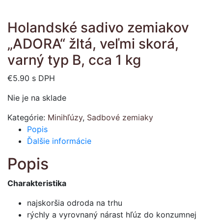
Holandské sadivo zemiakov
„ADORA“ žltá, veľmi skorá,
varný typ B, cca 1 kg
€
5.90
s DPH
Nie je na sklade
Kategórie:
Minihľúzy
,
Sadbové zemiaky
Popis
Ďalšie informácie
Popis
Charakteristika
najskoršia odroda na trhu
rýchly a vyrovnaný nárast hľúz do konzumnej