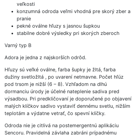
veľkosti
konzumná odroda veľmi vhodná pre skorý zber a
pranie
pekné oválne hľuzy s jasnou šupkou
stabilne dobré výsledky pri skorých zberoch
Varný typ B
Adora je jedna z najskorších odrôd.
Hľuzy sú veľké oválne, farba šupky je žltá, farba
dužiny svetložltá , po uvarení netmavne. Počet hľúz
pod trsom je nižší (6 – 8). Vzhľadom na dlhú
dormanciu úrody je účelné nateplenie sadiva pred
výsadbou. Pri predkličovaní je doporučené po objavení
malých klíčkov sadivo vystaviť dennému svetlu, nižším
teplotám a výdatne vetrať, čo spevní klíčky.
Odroda nie je citlivá na postemergentnú aplikáciu
Sencoru. Pravidelná závlaha zabráni prípadnému