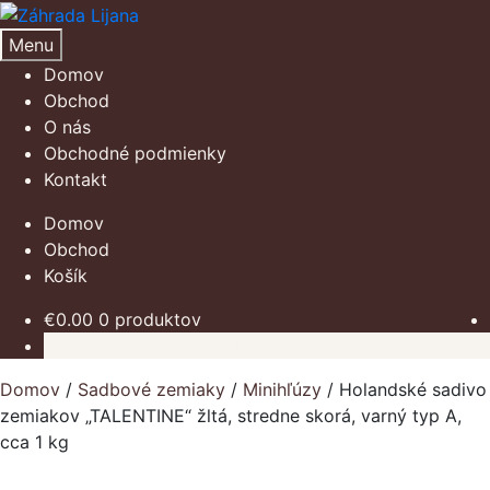
Preskočiť
Preskočiť
na
na
Menu
navigáciu
obsah
Domov
Obchod
O nás
Obchodné podmienky
Kontakt
Domov
Obchod
Košík
€
0.00
0 produktov
Žiadne produkty v košíku.
Domov
/
Sadbové zemiaky
/
Minihľúzy
/
Holandské sadivo
zemiakov „TALENTINE“ žltá, stredne skorá, varný typ A,
cca 1 kg