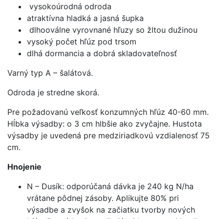
vysokoúrodná odroda
atraktívna hladká a jasná šupka
dlhooválne vyrovnané hľuzy so žltou dužinou
vysoký počet hľúz pod trsom
dlhá dormancia a dobrá skladovateľnosť
Varný typ A – šalátová.
Odroda je stredne skorá.
Pre požadovanú veľkosť konzumných hľúz 40-60 mm.
Hĺbka výsadby: o 3 cm hlbšie ako zvyčajne. Hustota
výsadby je uvedená pre medziriadkovú vzdialenosť 75
cm.
Hnojenie
N – Dusík: odporúčaná dávka je 240 kg N/ha
vrátane pôdnej zásoby. Aplikujte 80% pri
výsadbe a zvyšok na začiatku tvorby nových