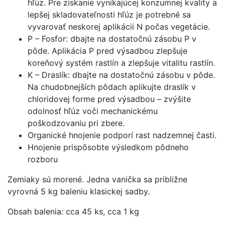
hľúz. Pre získanie vynikajúcej konzumnej kvality a
lepšej skladovateľnosti hľúz je potrebné sa
vyvarovať neskorej aplikácii N počas vegetácie.
P – Fosfor: dbajte na dostatočnú zásobu P v
pôde. Aplikácia P pred výsadbou zlepšuje
koreňový systém rastlín a zlepšuje vitalitu rastlín.
K – Draslík: dbajte na dostatočnú zásobu v pôde.
Na chudobnejších pôdach aplikujte draslík v
chloridovej forme pred výsadbou – zvýšite
odolnosť hľúz voči mechanickému
poškodzovaniu pri zbere.
Organické hnojenie podporí rast nadzemnej časti.
Hnojenie prispôsobte výsledkom pôdneho
rozboru
Zemiaky sú morené. Jedna vanička sa približne
vyrovná 5 kg baleniu klasickej sadby.
Obsah balenia: cca 45 ks, cca 1 kg