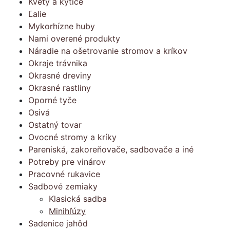
Kvety a kytice
Ľalie
Mykorhízne huby
Nami overené produkty
Náradie na ošetrovanie stromov a kríkov
Okraje trávnika
Okrasné dreviny
Okrasné rastliny
Oporné tyče
Osivá
Ostatný tovar
Ovocné stromy a kríky
Pareniská, zakoreňovače, sadbovače a iné
Potreby pre vinárov
Pracovné rukavice
Sadbové zemiaky
Klasická sadba
Minihľúzy
Sadenice jahôd