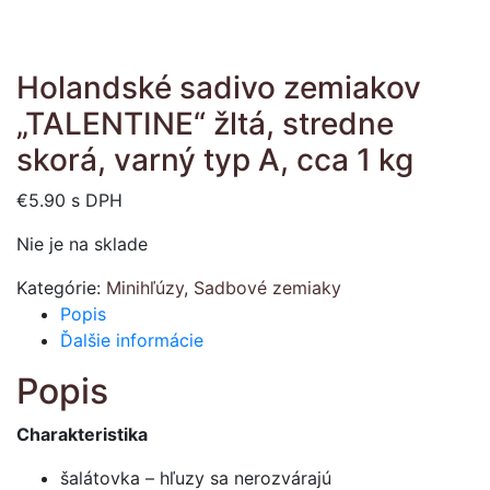
Holandské sadivo zemiakov
„TALENTINE“ žltá, stredne
skorá, varný typ A, cca 1 kg
€
5.90
s DPH
Nie je na sklade
Kategórie:
Minihľúzy
,
Sadbové zemiaky
Popis
Ďalšie informácie
Popis
Charakteristika
šalátovka – hľuzy sa nerozvárajú