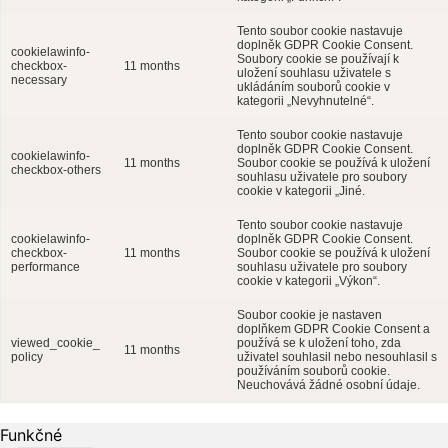
Tento soubor cookie nastavuje
doplněk GDPR Cookie Consent.
cookielawinfo-
Soubory cookie se používají k
checkbox-
11 months
uložení souhlasu uživatele s
necessary
ukládáním souborů cookie v
kategorii „Nevyhnutelné“.
Tento soubor cookie nastavuje
doplněk GDPR Cookie Consent.
cookielawinfo-
11 months
Soubor cookie se používá k uložení
checkbox-others
souhlasu uživatele pro soubory
cookie v kategorii „Jiné.
Tento soubor cookie nastavuje
cookielawinfo-
doplněk GDPR Cookie Consent.
checkbox-
11 months
Soubor cookie se používá k uložení
performance
souhlasu uživatele pro soubory
cookie v kategorii „Výkon“.
Soubor cookie je nastaven
doplňkem GDPR Cookie Consent a
viewed_cookie_
používá se k uložení toho, zda
11 months
policy
uživatel souhlasil nebo nesouhlasil s
používáním souborů cookie.
Neuchovává žádné osobní údaje.
Funkčné