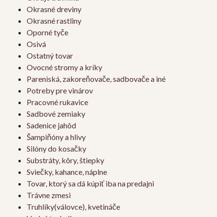
Okrasné dreviny
Okrasné rastliny
Oporné tyče
Osivá
Ostatný tovar
Ovocné stromy a kríky
Pareniská, zakoreňovače, sadbovače a iné
Potreby pre vinárov
Pracovné rukavice
Sadbové zemiaky
Sadenice jahôd
Šampiňóny a hlivy
Silóny do kosačky
Substráty, kôry, štiepky
Sviečky, kahance, náplne
Tovar, ktorý sa dá kúpiť iba na predajni
Trávne zmesi
Truhlíky(válovce), kvetináče