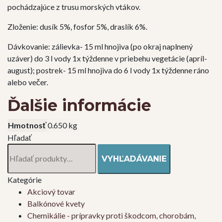
pochádzajúce z trusu morských vtákov.
Zloženie: dusík 5%, fosfor 5%, draslík 6%.
Dávkovanie: zálievka- 15 ml hnojiva (po okraj naplnený
uzáver) do 3 l vody 1x týždenne v priebehu vegetácie (apríl-
august); postrek- 15 ml hnojiva do 6 l vody 1x týždenne ráno
alebo večer.
Ďalšie informácie
Hmotnosť
0.650 kg
Hľadať
Hľadať:
VYHĽADÁVANIE
Kategórie
Akciový tovar
Balkónové kvety
Chemikálie - prípravky proti škodcom, chorobám,