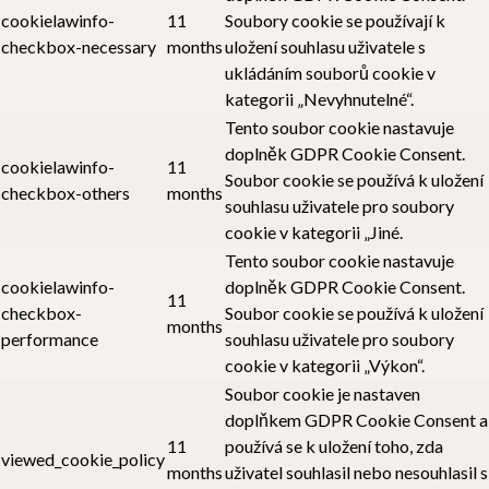
cookielawinfo-
11
Soubory cookie se používají k
checkbox-necessary
months
uložení souhlasu uživatele s
ukládáním souborů cookie v
kategorii „Nevyhnutelné“.
Tento soubor cookie nastavuje
doplněk GDPR Cookie Consent.
cookielawinfo-
11
Soubor cookie se používá k uložení
checkbox-others
months
souhlasu uživatele pro soubory
cookie v kategorii „Jiné.
Tento soubor cookie nastavuje
cookielawinfo-
doplněk GDPR Cookie Consent.
11
checkbox-
Soubor cookie se používá k uložení
months
performance
souhlasu uživatele pro soubory
cookie v kategorii „Výkon“.
Soubor cookie je nastaven
doplňkem GDPR Cookie Consent a
11
používá se k uložení toho, zda
viewed_cookie_policy
months
uživatel souhlasil nebo nesouhlasil s