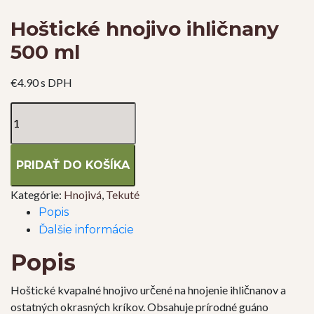
Hoštické hnojivo ihličnany
500 ml
€
4.90
s DPH
množstvo
Hoštické
hnojivo
ihličnany
PRIDAŤ DO KOŠÍKA
500
ml
Kategórie:
Hnojivá
,
Tekuté
Popis
Ďalšie informácie
Popis
Hoštické kvapalné hnojivo určené na hnojenie ihličnanov a
ostatných okrasných kríkov. Obsahuje prírodné guáno