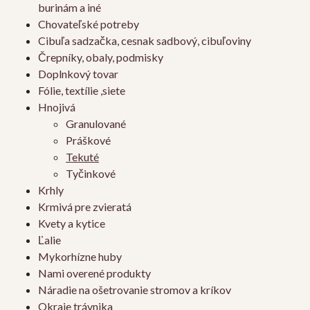
burinám a iné
Chovateľské potreby
Cibuľa sadzačka, cesnak sadbový, cibuľoviny
Črepníky, obaly, podmisky
Doplnkový tovar
Fólie, textílie ,siete
Hnojivá
Granulované
Práškové
Tekuté
Tyčinkové
Krhly
Krmivá pre zvieratá
Kvety a kytice
Ľalie
Mykorhízne huby
Nami overené produkty
Náradie na ošetrovanie stromov a kríkov
Okraje trávnika