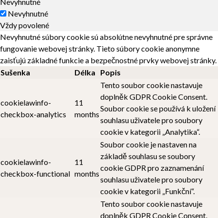
Nevyhnutné
Nevyhnutné
Vždy povolené
Nevyhnutné súbory cookie sú absolútne nevyhnutné pre správne
fungovanie webovej stránky. Tieto súbory cookie anonymne
zaisťujú základné funkcie a bezpečnostné prvky webovej stránky.
Sušenka
Délka
Popis
Tento soubor cookie nastavuje
doplněk GDPR Cookie Consent.
cookielawinfo-
11
Soubor cookie se používá k uložení
checkbox-analytics
months
souhlasu uživatele pro soubory
cookie v kategorii „Analytika“.
Soubor cookie je nastaven na
základě souhlasu se soubory
cookielawinfo-
11
cookie GDPR pro zaznamenání
checkbox-functional
months
souhlasu uživatele pro soubory
cookie v kategorii „Funkční“.
Tento soubor cookie nastavuje
doplněk GDPR Cookie Consent.