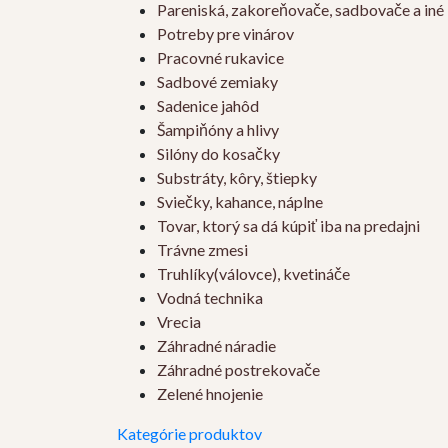
Pareniská, zakoreňovače, sadbovače a iné
Potreby pre vinárov
Pracovné rukavice
Sadbové zemiaky
Sadenice jahôd
Šampiňóny a hlivy
Silóny do kosačky
Substráty, kôry, štiepky
Sviečky, kahance, náplne
Tovar, ktorý sa dá kúpiť iba na predajni
Trávne zmesi
Truhlíky(válovce), kvetináče
Vodná technika
Vrecia
Záhradné náradie
Záhradné postrekovače
Zelené hnojenie
Kategórie produktov