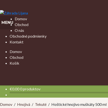
Preskočiť
Preskočiť
na
na
Domov
MENU
navigáciu
obsah
Obchod
O nás
Obchodné podmienky
Kontakt
Domov
Obchod
Košík
€
0.00
0 produktov
Domov
/
Hnojivá
/
Tekuté
/
Hoštické hnojivo muškáty 500 ml