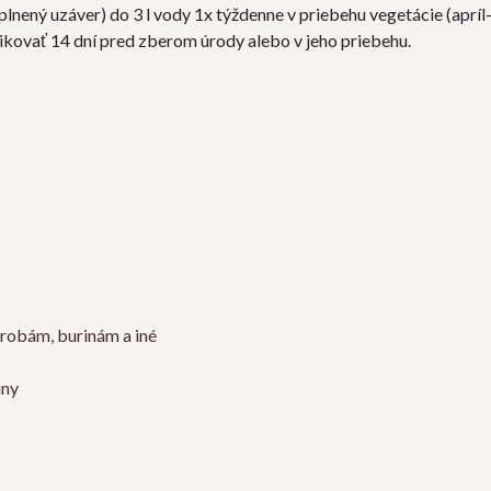
lnený uzáver) do 3 l vody 1x týždenne v priebehu vegetácie (apríl-
likovať 14 dní pred zberom úrody alebo v jeho priebehu.
orobám, burinám a iné
iny