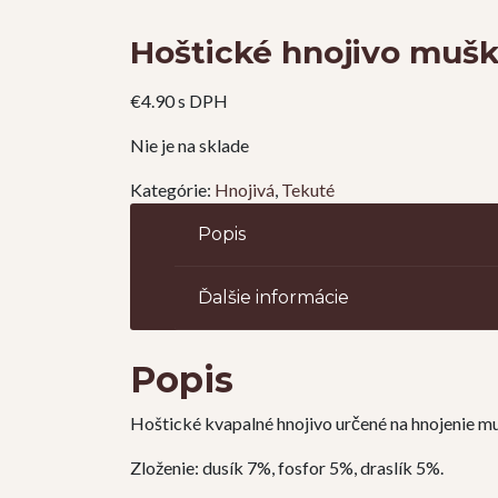
Hoštické hnojivo mušk
€
4.90
s DPH
Nie je na sklade
Kategórie:
Hnojivá
,
Tekuté
Popis
Ďalšie informácie
Popis
Hoštické kvapalné hnojivo určené na hnojenie m
Zloženie: dusík 7%, fosfor 5%, draslík 5%.