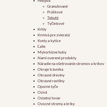
Hnojivá
Granulované
Práškové
Tekuté
Tyčinkové
Krhly
Krmivá pre zvieratá
Kvety a kytice
Ľalie
Mykorhízne huby
Nami overené produkty
Náradie na ošetrovanie stromov a kríkov
Okraje trávnika
Okrasné dreviny
Okrasné rastliny
Oporné tyče
Osivá
Ostatný tovar
Ovocné stromy a kríky