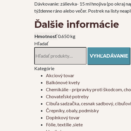
Dávkovanie: zálievka- 15 ml hnojiva (po okraj nap
týždenne ráno alebo večer. Postrek na listy neap
Ďalšie informácie
Hmotnosť
0.650 kg
Hľadať
Hľadať:
VYHĽADÁVANIE
Kategórie
Akciový tovar
Balkónové kvety
Chemikálie - prípravky proti škodcom, ch
Chovateľské potreby
Cibuľa sadzačka, cesnak sadbový, cibuľov
Črepníky, obaly, podmisky
Doplnkový tovar
Fólie, textílie ,siete