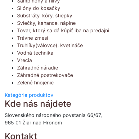
Šampiňóny a hlivy
Silóny do kosačky
Substráty, kôry, štiepky
Sviečky, kahance, náplne
Tovar, ktorý sa dá kúpiť iba na predajni
Trávne zmesi
Truhlíky(válovce), kvetináče
Vodná technika
Vrecia
Záhradné náradie
Záhradné postrekovače
Zelené hnojenie
Kategórie produktov
Kde nás nájdete
Slovenského národného povstania 66/67,
965 01 Žiar nad Hronom
Kontakt