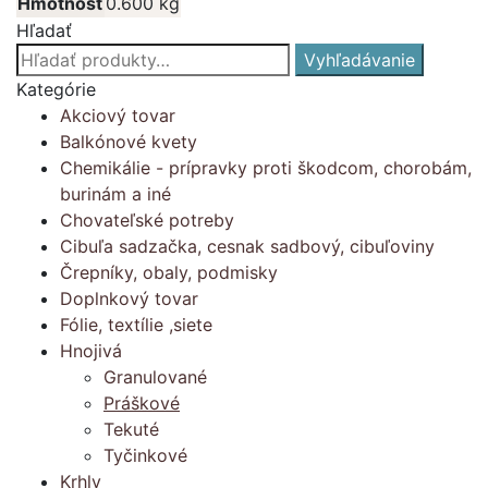
Hmotnosť
0.600 kg
Hľadať
Hľadať:
Vyhľadávanie
Kategórie
Akciový tovar
Balkónové kvety
Chemikálie - prípravky proti škodcom, chorobám,
burinám a iné
Chovateľské potreby
Cibuľa sadzačka, cesnak sadbový, cibuľoviny
Črepníky, obaly, podmisky
Doplnkový tovar
Fólie, textílie ,siete
Hnojivá
Granulované
Práškové
Tekuté
Tyčinkové
Krhly