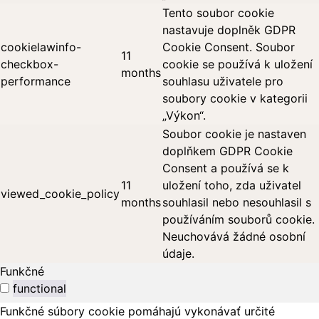
Tento soubor cookie
nastavuje doplněk GDPR
cookielawinfo-
Cookie Consent. Soubor
11
checkbox-
cookie se používá k uložení
months
performance
souhlasu uživatele pro
soubory cookie v kategorii
„Výkon“.
Soubor cookie je nastaven
doplňkem GDPR Cookie
Consent a používá se k
11
uložení toho, zda uživatel
viewed_cookie_policy
months
souhlasil nebo nesouhlasil s
používáním souborů cookie.
Neuchovává žádné osobní
údaje.
Funkčné
functional
Funkčné súbory cookie pomáhajú vykonávať určité