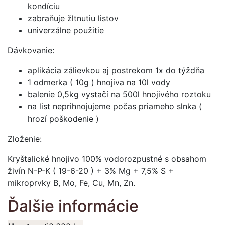
kondíciu
zabraňuje žltnutiu listov
univerzálne použitie
Dávkovanie:
aplikácia zálievkou aj postrekom 1x do týždňa
1 odmerka ( 10g ) hnojiva na 10l vody
balenie 0,5kg vystačí na 500l hnojivého roztoku
na list neprihnojujeme počas priameho slnka (
hrozí poškodenie )
Zloženie:
Kryštalické hnojivo 100% vodorozpustné s obsahom
živín N-P-K ( 19-6-20 ) + 3% Mg + 7,5% S +
mikroprvky B, Mo, Fe, Cu, Mn, Zn.
Ďalšie informácie