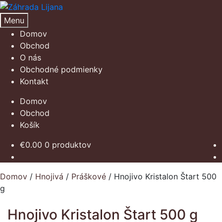
Preskočiť
Preskočiť
na
na
Menu
navigáciu
obsah
Domov
Obchod
O nás
Obchodné podmienky
Kontakt
Domov
Obchod
Košík
€
0.00
0 produktov
Domov
/
Hnojivá
/
Práškové
/
Hnojivo Kristalon Štart 500
g
Hnojivo Kristalon Štart 500 g