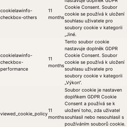
nastavuje doplněk GDPR
Cookie Consent. Soubor
cookielawinfo-
11
cookie se používá k uložení
checkbox-others
months
souhlasu uživatele pro
soubory cookie v kategorii
„Jiné.
Tento soubor cookie
nastavuje doplněk GDPR
cookielawinfo-
Cookie Consent. Soubor
11
checkbox-
cookie se používá k uložení
months
performance
souhlasu uživatele pro
soubory cookie v kategorii
„Výkon“.
Soubor cookie je nastaven
doplňkem GDPR Cookie
Consent a používá se k
11
uložení toho, zda uživatel
viewed_cookie_policy
months
souhlasil nebo nesouhlasil s
používáním souborů cookie.