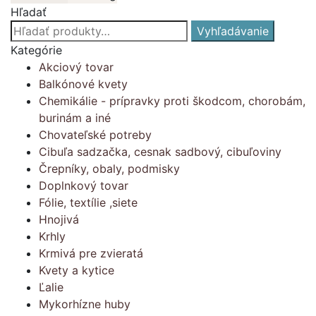
Hľadať
Hľadať:
Vyhľadávanie
Kategórie
Akciový tovar
Balkónové kvety
Chemikálie - prípravky proti škodcom, chorobám,
burinám a iné
Chovateľské potreby
Cibuľa sadzačka, cesnak sadbový, cibuľoviny
Črepníky, obaly, podmisky
Doplnkový tovar
Fólie, textílie ,siete
Hnojivá
Krhly
Krmivá pre zvieratá
Kvety a kytice
Ľalie
Mykorhízne huby