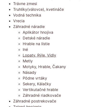
Trávne zmesi
Truhlíky(válovce), kvetináče
Vodná technika
Vrecia
Záhradné náradie
Aplikátor hnojiva
Detské náradie
Hrable na lístie
Iné
Lopaty, Rýle, Vidly
Metly
Motyky, Hrable, Čakany
Násady
Pôdne vrtáky
Sekery, Kálačky
Vertikutačné hrable
Záhradné riadkovače
Záhradné postrekovače
Zelené hnojenie