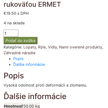
rukoväťou ERMET
€
19.50
s DPH
4 na sklade
množstvo
Lopata
Pridať do košíka
s
Kategórie:
Lopaty, Rýle, Vidly
,
Nami overené produkty
,
profilovanou
Záhradné náradie
D-
Popis
rukoväťou
Ďalšie informácie
ERMET
Popis
Vysoká odolnosť proti deformácii a zlomeniu.
Ďalšie informácie
Hmotnosť
50.00 kg