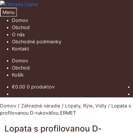
Preskočiť
Preskočiť
na
na
Menu
navigáciu
obsah
Domov
Obchod
O nás
Obchodné podmienky
Kontakt
Domov
Obchod
Košík
€
0.00
0 produktov
Domov
/
Záhradné náradie
/
Lopaty, Rýle, Vidly
/
Lopata s
profilovanou D-rukoväťou ERMET
Lopata s profilovanou D-