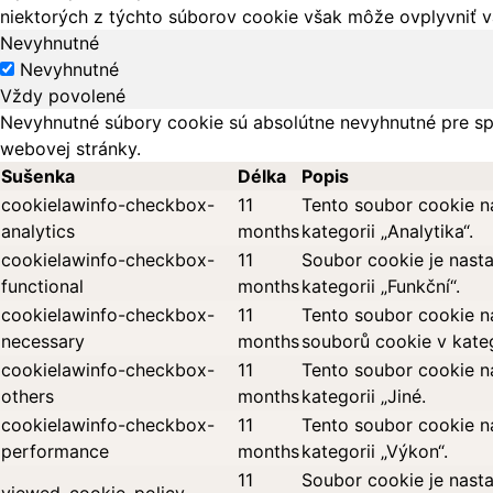
niektorých z týchto súborov cookie však môže ovplyvniť vá
Nevyhnutné
Nevyhnutné
Vždy povolené
Nevyhnutné súbory cookie sú absolútne nevyhnutné pre sp
webovej stránky.
Sušenka
Délka
Popis
cookielawinfo-checkbox-
11
Tento soubor cookie n
analytics
months
kategorii „Analytika“.
cookielawinfo-checkbox-
11
Soubor cookie je nast
functional
months
kategorii „Funkční“.
cookielawinfo-checkbox-
11
Tento soubor cookie n
necessary
months
souborů cookie v kateg
cookielawinfo-checkbox-
11
Tento soubor cookie n
others
months
kategorii „Jiné.
cookielawinfo-checkbox-
11
Tento soubor cookie n
performance
months
kategorii „Výkon“.
11
Soubor cookie je nasta
viewed_cookie_policy