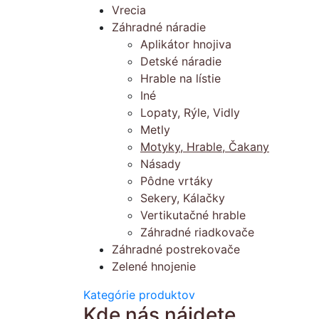
Vrecia
Záhradné náradie
Aplikátor hnojiva
Detské náradie
Hrable na lístie
Iné
Lopaty, Rýle, Vidly
Metly
Motyky, Hrable, Čakany
Násady
Pôdne vrtáky
Sekery, Kálačky
Vertikutačné hrable
Záhradné riadkovače
Záhradné postrekovače
Zelené hnojenie
Kategórie produktov
Kde nás nájdete