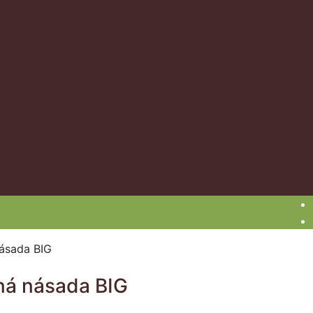
ásada BIG
ná násada BIG