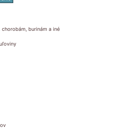
, chorobám, burinám a iné
uľoviny
kov