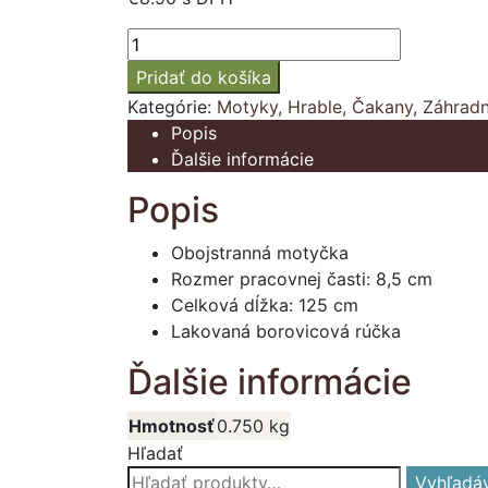
množstvo
Motyčka
Pridať do košíka
kombinovaná
Kategórie:
Motyky, Hrable, Čakany
,
Záhradn
špicatá
Popis
-
Ďalšie informácie
8,5
cm
Popis
-
drevenná
Obojstranná motyčka
lakovaná
Rozmer pracovnej časti: 8,5 cm
násada
Celková dĺžka: 125 cm
BIG
Lakovaná borovicová rúčka
Ďalšie informácie
Hmotnosť
0.750 kg
Hľadať
Hľadať:
Vyhľadá