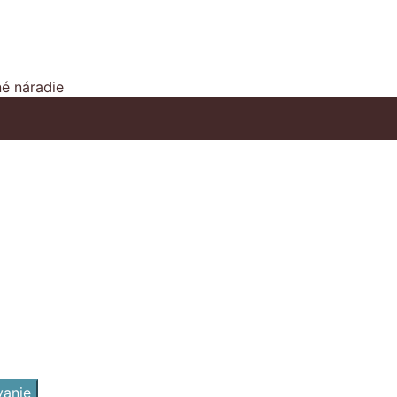
é náradie
vanie