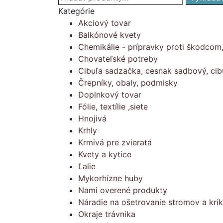
Kategórie
Akciový tovar
Balkónové kvety
Chemikálie - prípravky proti škodcom
Chovateľské potreby
Cibuľa sadzačka, cesnak sadbový, cib
Črepníky, obaly, podmisky
Doplnkový tovar
Fólie, textílie ,siete
Hnojivá
Krhly
Krmivá pre zvieratá
Kvety a kytice
Ľalie
Mykorhízne huby
Nami overené produkty
Náradie na ošetrovanie stromov a krí
Okraje trávnika