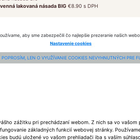
evenná lakovaná násada BIG
€
8.90
s DPH
oužívame, aby sme zabezpečili čo najlepšie prezeranie našich web
Nastavenie cookies
POPROSÍM, LEN O VYUŽÍVANIE COOKIES NEVYHNUTNÝCH PRE 
ášho zážitku pri prechádzaní webom. Z nich sa vo vašom pr
fungovanie základných funkcií webovej stránky. Používame 
ies budú uložené vo vašom prehliadači iba s vaším súhlaso