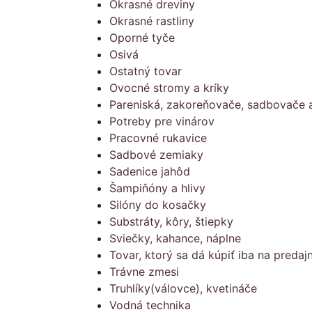
Okrasné dreviny
Okrasné rastliny
Oporné tyče
Osivá
Ostatný tovar
Ovocné stromy a kríky
Pareniská, zakoreňovače, sadbovače a
Potreby pre vinárov
Pracovné rukavice
Sadbové zemiaky
Sadenice jahôd
Šampiňóny a hlivy
Silóny do kosačky
Substráty, kôry, štiepky
Sviečky, kahance, náplne
Tovar, ktorý sa dá kúpiť iba na predajn
Trávne zmesi
Truhlíky(válovce), kvetináče
Vodná technika