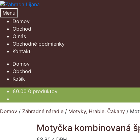
Preskočiť
Preskočiť
na
na
Menu
navigáciu
obsah
Domov
Obchod
O nás
Obchodné podmienky
Kontakt
Domov
Obchod
Košík
€
0.00
0 produktov
Domov
/
Záhradné náradie
/
Motyky, Hrable, Čakany
/
Mot
Motyčka kombinovaná špi
€
8.90
s DPH