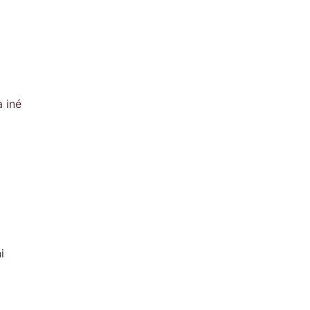
 iné
i