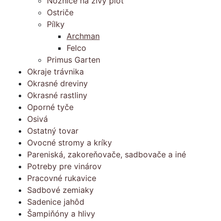
Nožnice na živý plot
Ostriče
Pílky
Archman
Felco
Primus Garten
Okraje trávnika
Okrasné dreviny
Okrasné rastliny
Oporné tyče
Osivá
Ostatný tovar
Ovocné stromy a kríky
Pareniská, zakoreňovače, sadbovače a iné
Potreby pre vinárov
Pracovné rukavice
Sadbové zemiaky
Sadenice jahôd
Šampiňóny a hlivy