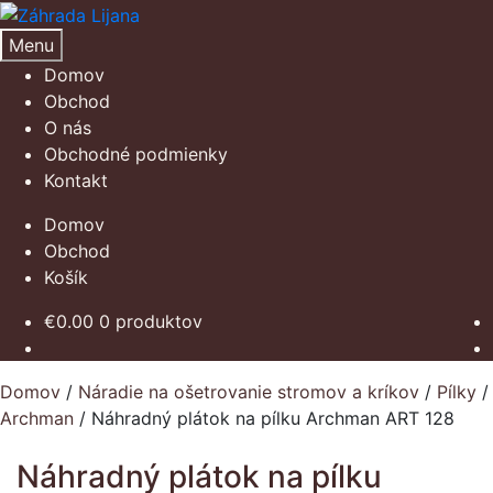
Preskočiť
Preskočiť
na
na
Menu
navigáciu
obsah
Domov
Obchod
O nás
Obchodné podmienky
Kontakt
Domov
Obchod
Košík
€
0.00
0 produktov
Domov
/
Náradie na ošetrovanie stromov a kríkov
/
Pílky
/
Archman
/
Náhradný plátok na pílku Archman ART 128
Náhradný plátok na pílku