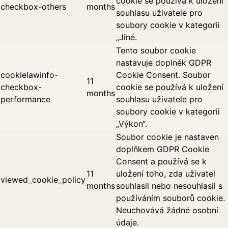
cookie se používá k uložení
checkbox-others
months
souhlasu uživatele pro
soubory cookie v kategorii
„Jiné.
Tento soubor cookie
nastavuje doplněk GDPR
cookielawinfo-
Cookie Consent. Soubor
11
checkbox-
cookie se používá k uložení
months
performance
souhlasu uživatele pro
soubory cookie v kategorii
„Výkon“.
Soubor cookie je nastaven
doplňkem GDPR Cookie
Consent a používá se k
11
uložení toho, zda uživatel
viewed_cookie_policy
months
souhlasil nebo nesouhlasil s
používáním souborů cookie.
Neuchovává žádné osobní
údaje.