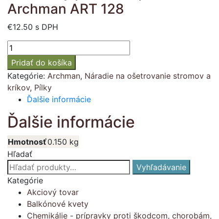
Archman ART 128
€
12.50
s DPH
množstvo
Náhradný
Pridať do košíka
plátok
Kategórie:
Archman
,
Náradie na ošetrovanie stromov a
na
kríkov
,
Pílky
pílku
Ďalšie informácie
Archman
ART
Ďalšie informácie
128
Hmotnosť
0.150 kg
Hľadať
Hľadať:
Vyhľadávanie
Kategórie
Akciový tovar
Balkónové kvety
Chemikálie - prípravky proti škodcom, chorobám,