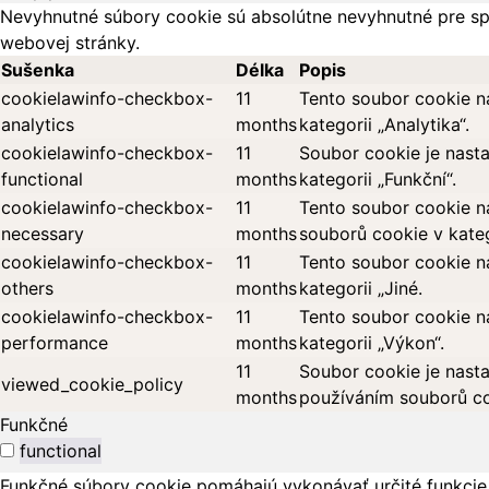
Nevyhnutné súbory cookie sú absolútne nevyhnutné pre sp
webovej stránky.
Sušenka
Délka
Popis
cookielawinfo-checkbox-
11
Tento soubor cookie n
analytics
months
kategorii „Analytika“.
cookielawinfo-checkbox-
11
Soubor cookie je nast
functional
months
kategorii „Funkční“.
cookielawinfo-checkbox-
11
Tento soubor cookie n
necessary
months
souborů cookie v kateg
cookielawinfo-checkbox-
11
Tento soubor cookie n
others
months
kategorii „Jiné.
cookielawinfo-checkbox-
11
Tento soubor cookie n
performance
months
kategorii „Výkon“.
11
Soubor cookie je nasta
viewed_cookie_policy
months
používáním souborů co
Funkčné
functional
Funkčné súbory cookie pomáhajú vykonávať určité funkcie,