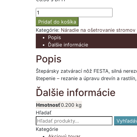
množstvo
Nôž
Pridať do košíka
štepársky
Kategórie:
Náradie na ošetrovanie stromov 
FESTA
Popis
Ďalšie informácie
Popis
Štepársky zatvárací nôž FESTA, silná nerez
štepenie – rezanie a úpravu drevín a rastlí
Ďalšie informácie
Hmotnosť
0.200 kg
Hľadať
Hľadať:
Vyhľadá
Kategórie
Akciový tovar