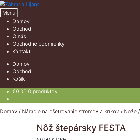
Preskočiť
Preskočiť
na
na
Menu
navigáciu
obsah
Domov
Obchod
O nás
Obchodné podmienky
Kontakt
Domov
Obchod
Košík
€
0.00
0 produktov
Domov
/
Náradie na ošetrovanie stromov a kríkov
/
Nože
Nôž štepársky FESTA
€
6.50
s DPH