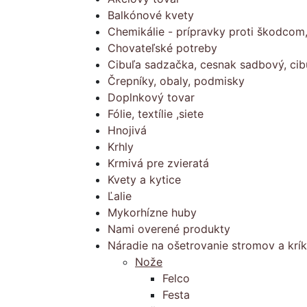
Balkónové kvety
Chemikálie - prípravky proti škodcom
Chovateľské potreby
Cibuľa sadzačka, cesnak sadbový, cib
Črepníky, obaly, podmisky
Doplnkový tovar
Fólie, textílie ,siete
Hnojivá
Krhly
Krmivá pre zvieratá
Kvety a kytice
Ľalie
Mykorhízne huby
Nami overené produkty
Náradie na ošetrovanie stromov a krí
Nože
Felco
Festa