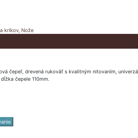
a kríkov
,
Nože
ová čepeľ, drevená rukoväť s kvalitným nitovaním, univerz
n, dĺžka čepele 110mm.
vanie