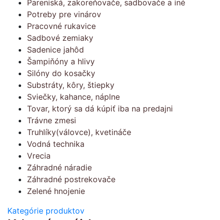
Pareniská, zakoreňovače, sadbovače a iné
Potreby pre vinárov
Pracovné rukavice
Sadbové zemiaky
Sadenice jahôd
Šampiňóny a hlivy
Silóny do kosačky
Substráty, kôry, štiepky
Sviečky, kahance, náplne
Tovar, ktorý sa dá kúpiť iba na predajni
Trávne zmesi
Truhlíky(válovce), kvetináče
Vodná technika
Vrecia
Záhradné náradie
Záhradné postrekovače
Zelené hnojenie
Kategórie produktov