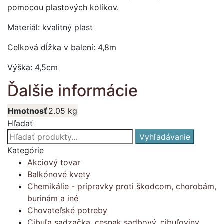
pomocou plastových kolíkov.
Materiál: kvalitný plast
Celková dĺžka v balení: 4,8m
Výška: 4,5cm
Ďalšie informácie
Hmotnosť
2.05 kg
Hľadať
Hľadať:
Vyhľadávanie
Kategórie
Akciový tovar
Balkónové kvety
Chemikálie - prípravky proti škodcom, chorobám,
burinám a iné
Chovateľské potreby
Cibuľa sadzačka, cesnak sadbový, cibuľoviny