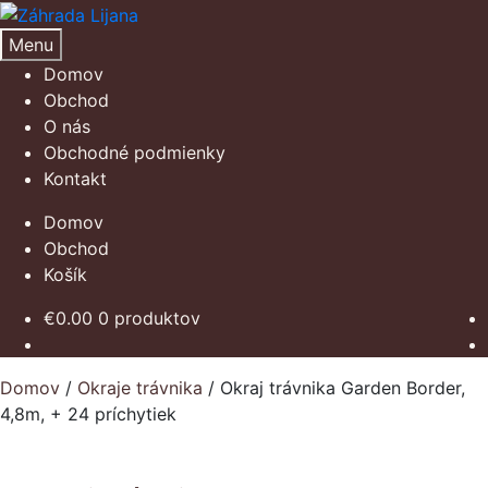
Preskočiť
Preskočiť
na
na
Menu
navigáciu
obsah
Domov
Obchod
O nás
Obchodné podmienky
Kontakt
Domov
Obchod
Košík
€
0.00
0 produktov
Domov
/
Okraje trávnika
/
Okraj trávnika Garden Border,
4,8m, + 24 príchytiek