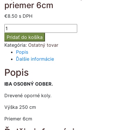
priemer 6cm
€
8.50
s DPH
množstvo
Oporné
Pridať do košíka
drevené
Kategória:
Ostatný tovar
koly
Popis
250
Ďalšie informácie
cm
priemer
Popis
6cm
IBA OSOBNÝ ODBER.
Drevené oporné koly.
Výška 250 cm
Priemer 6cm