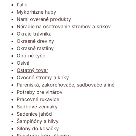
Ľalie
Mykorhízne huby
Nami overené produkty
Náradie na ošetrovanie stromov a kríkov
Okraje trávnika
Okrasné dreviny
Okrasné rastliny
Oporné tyče
Osivá
Ostatný tovar
Ovocné stromy a kríky
Pareniská, zakoreňovače, sadbovače a iné
Potreby pre vinárov
Pracovné rukavice
Sadbové zemiaky
Sadenice jahôd
Šampiňóny a hlivy
Silóny do kosačky
Substráty, kôry, štiepky