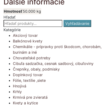
Ďalšie informácie
Hmotnosť
50.000 kg
Hľadať
Hľadať:
Vyhľadávanie
Kategórie
Akciový tovar
Balkónové kvety
Chemikálie - prípravky proti škodcom, chorobám,
burinám a iné
Chovateľské potreby
Cibuľa sadzačka, cesnak sadbový, cibuľoviny
Črepníky, obaly, podmisky
Doplnkový tovar
Fólie, textílie ,siete
Hnojivá
Krhly
Krmivá pre zvieratá
Kvety a kytice