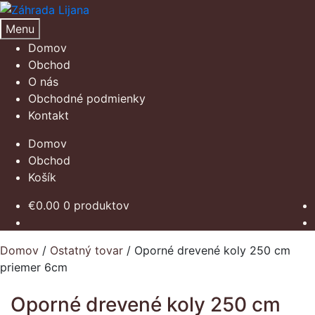
Preskočiť
Preskočiť
na
na
Menu
navigáciu
obsah
Domov
Obchod
O nás
Obchodné podmienky
Kontakt
Domov
Obchod
Košík
€
0.00
0 produktov
Domov
/
Ostatný tovar
/
Oporné drevené koly 250 cm
priemer 6cm
Oporné drevené koly 250 cm