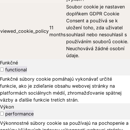
Soubor cookie je nastaven
doplňkem GDPR Cookie
Consent a používá se k
11
uložení toho, zda uživatel
viewed_cookie_policy
months
souhlasil nebo nesouhlasil s
používáním souborů cookie.
Neuchovává žádné osobní
údaje.
Funkčné
functional
Funkčné súbory cookie pomáhajú vykonávať určité
funkcie, ako je zdieľanie obsahu webovej stránky na
platformách sociálnych médií, zhromažďovanie spätnej
väzby a ďalšie funkcie tretích strán.
Výkon
performance
Výkonnostné súbory cookie sa používajú na pochopenie a
analýzu kľúčových indexov výkonnosti webovej stránky,