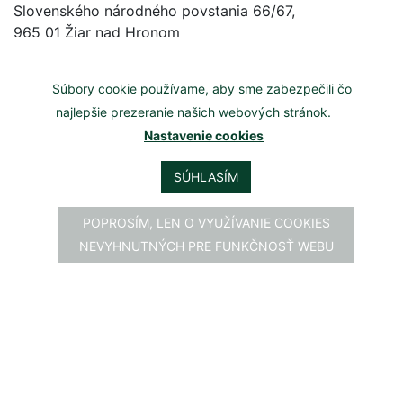
Slovenského národného povstania 66/67,
965 01 Žiar nad Hronom
Kontakt
Súbory cookie používame, aby sme zabezpečili čo
Mgr. Peter Lipták (mladší)
najlepšie prezeranie našich webových stránok.
Nastavenie cookies
Tel.č.:
0908 806 701
Email:
zahradalijana@gmail.com
SÚHLASÍM
Otváracie hodiny
POPROSÍM, LEN O VYUŽÍVANIE COOKIES
Pondelok - Piatok 8:00 - 16:00
NEVYHNUTNÝCH PRE FUNKČNOSŤ WEBU
Sobota 8:00 - 11:30