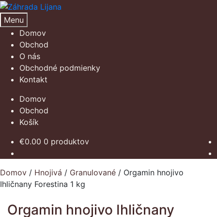
Preskočiť
Preskočiť
na
na
Menu
navigáciu
obsah
Domov
Obchod
O nás
Obchodné podmienky
Kontakt
Domov
Obchod
Košík
€
0.00
0 produktov
Domov
/
Hnojivá
/
Granulované
/
Orgamin hnojivo
Ihličnany Forestina 1 kg
Orgamin hnojivo Ihličnany