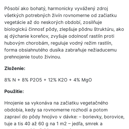
Pôsobí ako bohatý, harmonicky vyvážený zdroj
všetkých potrebných živín rovnomerne od začiatku
vegetácie až do neskorých období, zosilňuje
biologickú činnosť pôdy, zlepšuje pôdnu štruktúru, ako
aj dýchanie koreňov, zvyšuje odolnosť rastlín proti
hubovým chorobám, reguluje vodný režim rastlín,
forma obsiahnutého dusíka zabraňuje nežiaducemu
prehnojenie touto živinou.
Zloženie:
8% N + 8% P2O5 + 12% K2O + 4% MgO
Použitie:
Hnojenie sa vykonáva na začiatku vegetačného
obdobia, kedy sa rovnomerne rozhodí a potom
zapraví do pôdy hnojivo v dávke: – borievky, borovice,
tuje a tis 40 až 60 g na 1 m2 – jedľa, smrek a