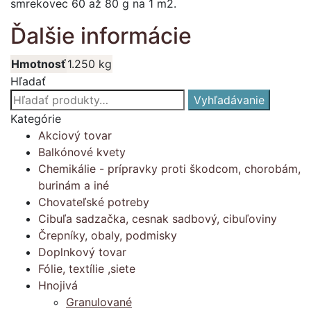
smrekovec 60 až 80 g na 1 m2.
Ďalšie informácie
Hmotnosť
1.250 kg
Hľadať
Hľadať:
Vyhľadávanie
Kategórie
Akciový tovar
Balkónové kvety
Chemikálie - prípravky proti škodcom, chorobám,
burinám a iné
Chovateľské potreby
Cibuľa sadzačka, cesnak sadbový, cibuľoviny
Črepníky, obaly, podmisky
Doplnkový tovar
Fólie, textílie ,siete
Hnojivá
Granulované