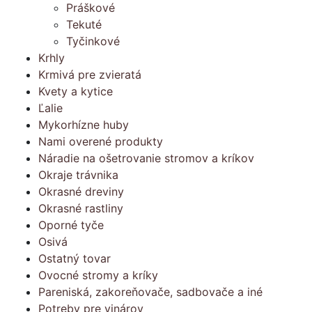
Práškové
Tekuté
Tyčinkové
Krhly
Krmivá pre zvieratá
Kvety a kytice
Ľalie
Mykorhízne huby
Nami overené produkty
Náradie na ošetrovanie stromov a kríkov
Okraje trávnika
Okrasné dreviny
Okrasné rastliny
Oporné tyče
Osivá
Ostatný tovar
Ovocné stromy a kríky
Pareniská, zakoreňovače, sadbovače a iné
Potreby pre vinárov