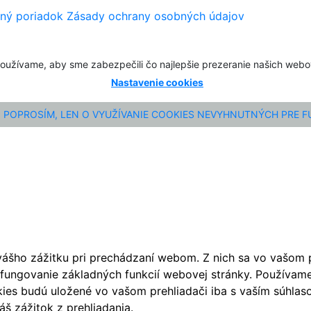
ný poriadok
Zásady ochrany osobných údajov
oužívame, aby sme zabezpečili čo najlepšie prezeranie našich web
Nastavenie cookies
POPROSÍM, LEN O VYUŽÍVANIE COOKIES NEVYHNUTNÝCH PRE 
ášho zážitku pri prechádzaní webom. Z nich sa vo vašom pr
fungovanie základných funkcií webovej stránky. Používame 
ies budú uložené vo vašom prehliadači iba s vaším súhlaso
š zážitok z prehliadania.