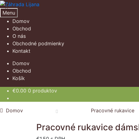
Preskočiť
Preskočiť
na
na
Menu
navigáciu
obsah
Domov
Obchod
O nás
Obchodné podmienky
Kontakt
Domov
Obchod
Košík
€
0.00
0 produktov
Domov
Pracovné rukavice
Pracovné rukavice dáms
€
1.50
s DPH