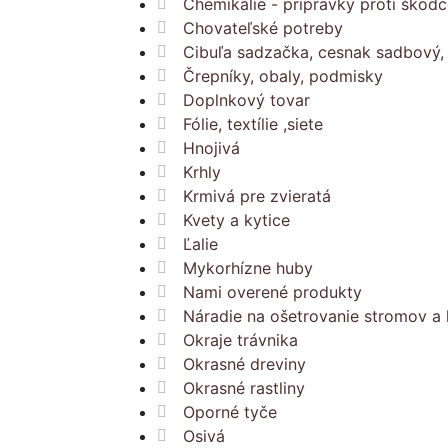
Chemikálie - prípravky proti škod
Chovateľské potreby
Cibuľa sadzačka, cesnak sadbový, 
Črepníky, obaly, podmisky
Doplnkový tovar
Fólie, textílie ,siete
Hnojivá
Krhly
Krmivá pre zvieratá
Kvety a kytice
Ľalie
Mykorhízne huby
Nami overené produkty
Náradie na ošetrovanie stromov a 
Okraje trávnika
Okrasné dreviny
Okrasné rastliny
Oporné tyče
Osivá