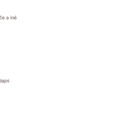
če a iné
dajni