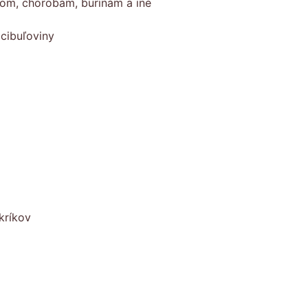
com, chorobám, burinám a iné
cibuľoviny
kríkov