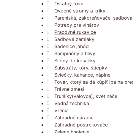
Ostatný tovar
Ovocné stromy a kríky
Pareniská, zakoreňovače, sadbova
Potreby pre vinárov
Pracovné rukavice
Sadbové zemiaky
Sadenice jahôd
Šampiňóny a hlivy
Silóny do kosačky
Substráty, kôry, štiepky
Sviečky, kahance, náplne
Tovar, ktorý sa dá kúpiť iba na pre
Trávne zmesi
Truhlíky(válovce), kvetináče
Vodná technika
Vrecia
Záhradné náradie
Záhradné postrekovače
Zelené hnojenie