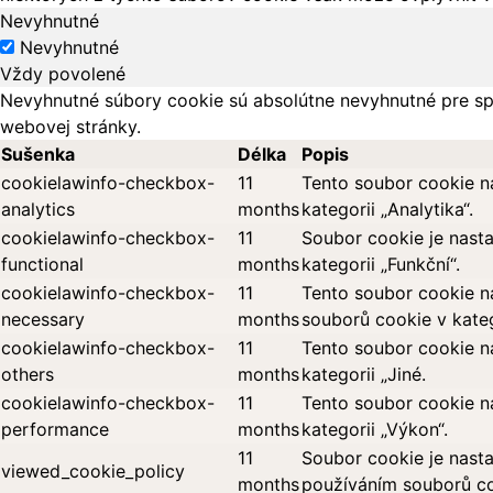
Nevyhnutné
Nevyhnutné
Vždy povolené
Nevyhnutné súbory cookie sú absolútne nevyhnutné pre sp
webovej stránky.
Sušenka
Délka
Popis
cookielawinfo-checkbox-
11
Tento soubor cookie n
analytics
months
kategorii „Analytika“.
cookielawinfo-checkbox-
11
Soubor cookie je nast
functional
months
kategorii „Funkční“.
cookielawinfo-checkbox-
11
Tento soubor cookie n
necessary
months
souborů cookie v kateg
cookielawinfo-checkbox-
11
Tento soubor cookie n
others
months
kategorii „Jiné.
cookielawinfo-checkbox-
11
Tento soubor cookie n
performance
months
kategorii „Výkon“.
11
Soubor cookie je nasta
viewed_cookie_policy
months
používáním souborů co