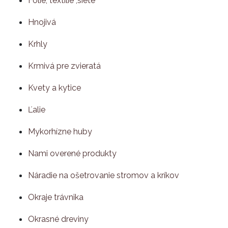
Fólie, textílie ,siete
Hnojivá
Krhly
Krmivá pre zvieratá
Kvety a kytice
Ľalie
Mykorhízne huby
Nami overené produkty
Náradie na ošetrovanie stromov a kríkov
Okraje trávnika
Okrasné dreviny