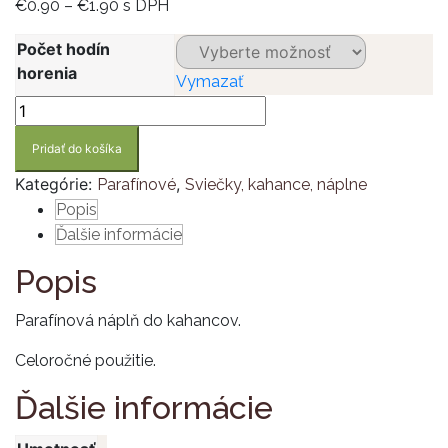
Price
€
0.90
–
€
1.90
s DPH
range:
Počet hodín
€0.90
horenia
through
Vymazať
€1.90
množstvo
Promyk
Pridať do košíka
parafínové
náplne
Kategórie:
,
Parafínové
Sviečky, kahance, náplne
do
Popis
kahancov
Ďalšie informácie
Popis
Parafínová náplň do kahancov.
Celoročné použitie.
Ďalšie informácie
-