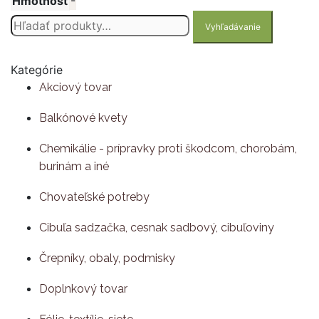
Hmotnosť
Hľadať:
Vyhľadávanie
Kategórie
Akciový tovar
Balkónové kvety
Chemikálie - prípravky proti škodcom, chorobám,
burinám a iné
Chovateľské potreby
Cibuľa sadzačka, cesnak sadbový, cibuľoviny
Črepníky, obaly, podmisky
Doplnkový tovar