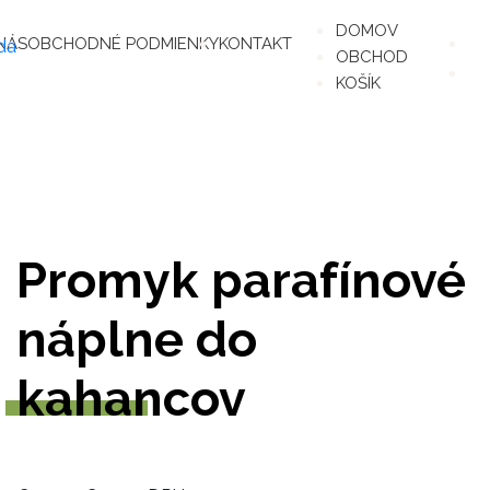
Pr
Pr
DOMOV
NÁS
OBCHODNÉ PODMIENKY
KONTAKT
n
n
OBCHOD
na
o
KOŠÍK
Promyk parafínové
náplne do
kahancov