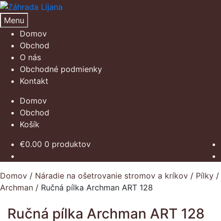
Preskočiť
Preskočiť
na
na
Menu
navigáciu
obsah
Domov
Obchod
O nás
Obchodné podmienky
Kontakt
Domov
Obchod
Košík
€
0.00
0 produktov
Domov
/
Náradie na ošetrovanie stromov a kríkov
/
Pílky
/
Archman
/
Ručná pílka Archman ART 128
Ručná pílka Archman ART 128