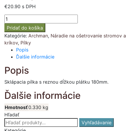
€
20.90
s DPH
množstvo
Ručná
Pridať do košíka
pílka
Kategórie:
Archman
,
Náradie na ošetrovanie stromov a
Archman
kríkov
,
Pílky
ART
Popis
128
Ďalšie informácie
Popis
Sklápacia pílka s reznou dĺžkou plátku 180mm.
Ďalšie informácie
Hmotnosť
0.330 kg
Hľadať
Hľadať:
Vyhľadávanie
Kategórie