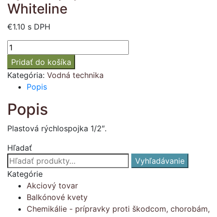
Whiteline
€
1.10
s DPH
množstvo
Rýchlospojka
Pridať do košíka
1/2"
Kategória:
Vodná technika
Bradas
Popis
Whiteline
Popis
Plastová rýchlospojka 1/2″.
Hľadať
Hľadať:
Vyhľadávanie
Kategórie
Akciový tovar
Balkónové kvety
Chemikálie - prípravky proti škodcom, chorobám,