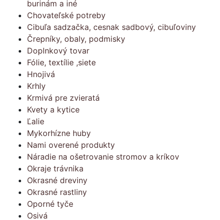
burinám a iné
Chovateľské potreby
Cibuľa sadzačka, cesnak sadbový, cibuľoviny
Črepníky, obaly, podmisky
Doplnkový tovar
Fólie, textílie ,siete
Hnojivá
Krhly
Krmivá pre zvieratá
Kvety a kytice
Ľalie
Mykorhízne huby
Nami overené produkty
Náradie na ošetrovanie stromov a kríkov
Okraje trávnika
Okrasné dreviny
Okrasné rastliny
Oporné tyče
Osivá