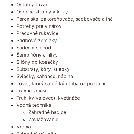
Ostatný tovar
Ovocné stromy a kríky
Pareniská, zakoreňovače, sadbovače a iné
Potreby pre vinárov
Pracovné rukavice
Sadbové zemiaky
Sadenice jahôd
Šampiňóny a hlivy
Silóny do kosačky
Substráty, kôry, štiepky
Sviečky, kahance, náplne
Tovar, ktorý sa dá kúpiť iba na predajni
Trávne zmesi
Truhlíky(válovce), kvetináče
Vodná technika
Záhradné hadice
Zavlažovanie
Vrecia
Záhradné náradie