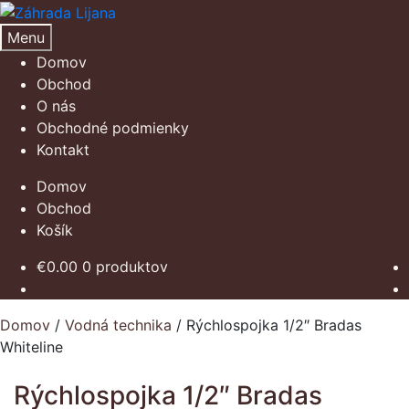
Preskočiť
Preskočiť
na
na
Menu
navigáciu
obsah
Domov
Obchod
O nás
Obchodné podmienky
Kontakt
Domov
Obchod
Košík
€
0.00
0 produktov
Domov
/
Vodná technika
/
Rýchlospojka 1/2″ Bradas
Whiteline
Rýchlospojka 1/2″ Bradas