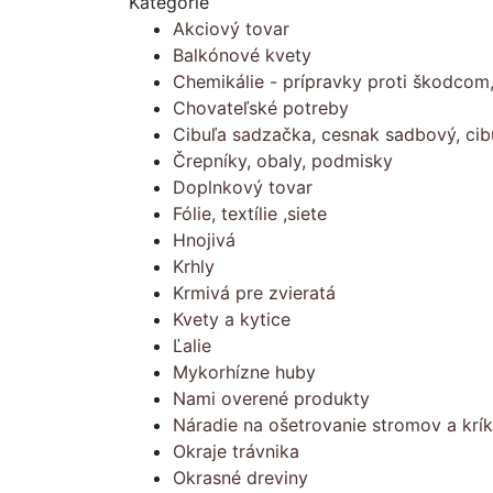
Kategórie
Akciový tovar
Balkónové kvety
Chemikálie - prípravky proti škodcom
Chovateľské potreby
Cibuľa sadzačka, cesnak sadbový, cib
Črepníky, obaly, podmisky
Doplnkový tovar
Fólie, textílie ,siete
Hnojivá
Krhly
Krmivá pre zvieratá
Kvety a kytice
Ľalie
Mykorhízne huby
Nami overené produkty
Náradie na ošetrovanie stromov a krí
Okraje trávnika
Okrasné dreviny