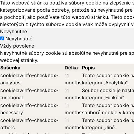
Táto webová stránka používa súbory cookie na zlepšenie v
kategorizované podľa potreby, pretože sú nevyhnutné pre 
a pochopiť, ako používate túto webovú stránku. Tieto cook
niektorých z týchto súborov cookie však môže ovplyvniť vá
Nevyhnutné
Nevyhnutné
Vždy povolené
Nevyhnutné súbory cookie sú absolútne nevyhnutné pre sp
webovej stránky.
Sušenka
Délka
Popis
cookielawinfo-checkbox-
11
Tento soubor cookie n
analytics
months
kategorii „Analytika“.
cookielawinfo-checkbox-
11
Soubor cookie je nast
functional
months
kategorii „Funkční“.
cookielawinfo-checkbox-
11
Tento soubor cookie n
necessary
months
souborů cookie v kateg
cookielawinfo-checkbox-
11
Tento soubor cookie n
others
months
kategorii „Jiné.