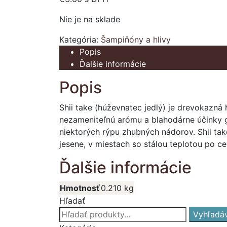
Nie je na sklade
Kategória:
Šampiňóny a hlivy
Popis
Ďalšie informácie
Popis
Shii take (húževnatec jedlý) je drevokazn
nezameniteľnú arómu a blahodárne účinky g
niektorých rýpu zhubných nádorov. Shii tak
jesene, v miestach so stálou teplotou po ce
Ďalšie informácie
Hmotnosť
0.210 kg
Hľadať
Hľadať:
Vyhľadá