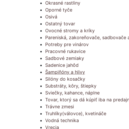
Okrasné rastliny
Oporné tyče
Osivá
Ostatný tovar
Ovocné stromy a kríky
Pareniská, zakoreňovače, sadbovače a
Potreby pre vinárov
Pracovné rukavice
Sadbové zemiaky
Sadenice jahôd
Šampiňóny a hlivy
Silóny do kosačky
Substráty, kôry, štiepky
Sviečky, kahance, náplne
Tovar, ktorý sa dá kúpiť iba na predajn
Trávne zmesi
Truhlíky(válovce), kvetináče
Vodná technika
Vrecia