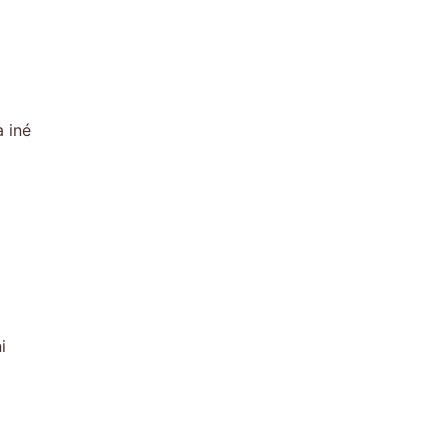
 iné
i