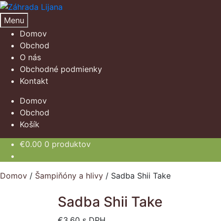
Preskočiť
Preskočiť
na
na
Menu
navigáciu
obsah
Domov
Obchod
O nás
Obchodné podmienky
Kontakt
Domov
Obchod
Košík
€
0.00
0 produktov
Domov
/
Šampiňóny a hlivy
/
Sadba Shii Take
Sadba Shii Take
€
3.60
s DPH