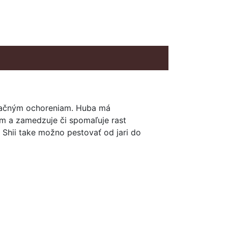
lizačným ochoreniam. Huba má
am a zamedzuje či spomaľuje rast
 Shii take možno pestovať od jari do