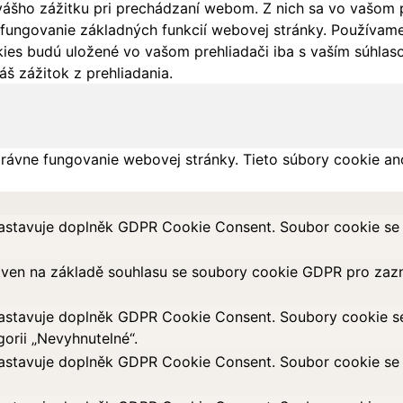
ášho zážitku pri prechádzaní webom. Z nich sa vo vašom pr
fungovanie základných funkcií webovej stránky. Používame 
ies budú uložené vo vašom prehliadači iba s vaším súhlaso
š zážitok z prehliadania.
rávne fungovanie webovej stránky. Tieto súbory cookie an
astavuje doplněk GDPR Cookie Consent. Soubor cookie se p
aven na základě souhlasu se soubory cookie GDPR pro zazn
astavuje doplněk GDPR Cookie Consent. Soubory cookie se p
orii „Nevyhnutelné“.
astavuje doplněk GDPR Cookie Consent. Soubor cookie se p