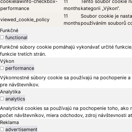
cookielawinfo-checkbox-
11
Tento soubor cookie n
performance
months
kategorii „Výkon“.
11
Soubor cookie je nasta
viewed_cookie_policy
months
používáním souborů co
Funkčné
functional
Funkčné súbory cookie pomáhajú vykonávať určité funkcie,
funkcie tretích strán.
Výkon
performance
Výkonnostné súbory cookie sa používajú na pochopenie a 
pre návštevníkov.
Analytika
analytics
Analytické cookies sa používajú na pochopenie toho, ako 
počet návštevníkov, miera odchodov, zdroj návštevnosti a
Reklama
advertisement