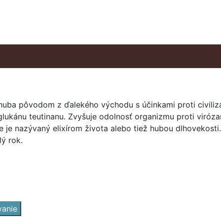
á huba pôvodom z ďalekého východu s účinkami proti civi
lukánu teutinanu. Zvyšuje odolnosť organizmu proti viróz
e je nazývaný elixírom života alebo tiež hubou dlhovekosti.
lý rok.
vanie