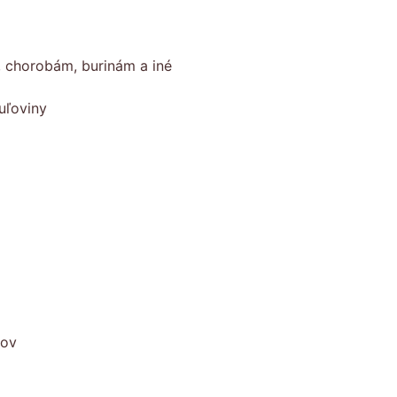
, chorobám, burinám a iné
uľoviny
kov