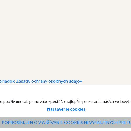
oriadok
Zásady ochrany osobných údajov
e používame, aby sme zabezpečili čo najlepšie prezeranie našich webový
Nastavenie cookies
POPROSÍM, LEN O VYUŽÍVANIE COOKIES NEVYHNUTNÝCH PRE 