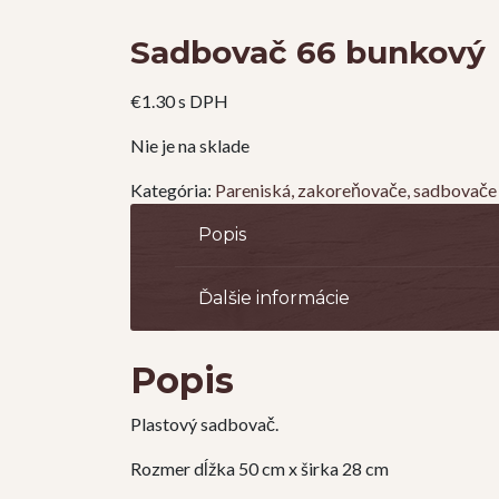
Sadbovač 66 bunkový
€
1.30
s DPH
Nie je na sklade
Kategória:
Pareniská, zakoreňovače, sadbovače 
Popis
Ďalšie informácie
Popis
Plastový sadbovač.
Rozmer dĺžka 50 cm x širka 28 cm