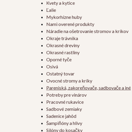
Kvety a kytice
Ľalie
Mykorhízne huby
Nami overené produkty
Náradie na ošetrovanie stromov a kríkov
Okraje trávnika
Okrasné dreviny
Okrasné rastliny
Oporné tyče
Osivá
Ostatný tovar
Ovocné stromy a kríky
Pareniská, zakoreňovače, sadbovače a iné
Potreby pre vinárov
Pracovné rukavice
Sadbové zemiaky
Sadenice jahôd
Šampiňóny a hlivy
Silóny do kosačky