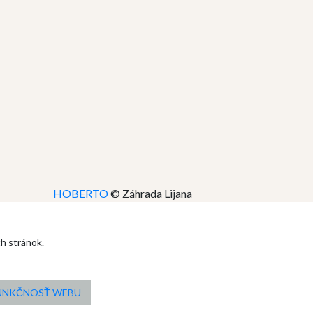
HOBERTO
© Záhrada Lijana
ch stránok.
FUNKČNOSŤ WEBU