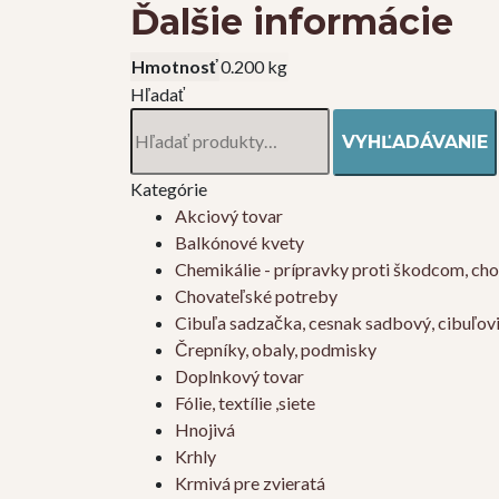
Ďalšie informácie
Hmotnosť
0.200 kg
Hľadať
Hľadať:
VYHĽADÁVANIE
Kategórie
Akciový tovar
Balkónové kvety
Chemikálie - prípravky proti škodcom, ch
Chovateľské potreby
Cibuľa sadzačka, cesnak sadbový, cibuľov
Črepníky, obaly, podmisky
Doplnkový tovar
Fólie, textílie ,siete
Hnojivá
Krhly
Krmivá pre zvieratá