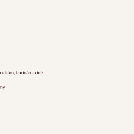
orobám, burinám a iné
iny