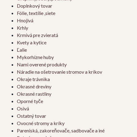
Doplnkový tovar
Fólie, textílie ,siete
Hnojivá
Krhly
Krmivá pre zvieratá
Kvety a kytice
Ľalie
Mykorhízne huby
Nami overené produkty
Náradie na ošetrovanie stromov a kríkov
Okraje trávnika
Okrasné dreviny
Okrasné rastliny
Oporné tyče
Osivá
Ostatný tovar
Ovocné stromy a kríky
Pareniská, zakoreňovače, sadbovače a iné