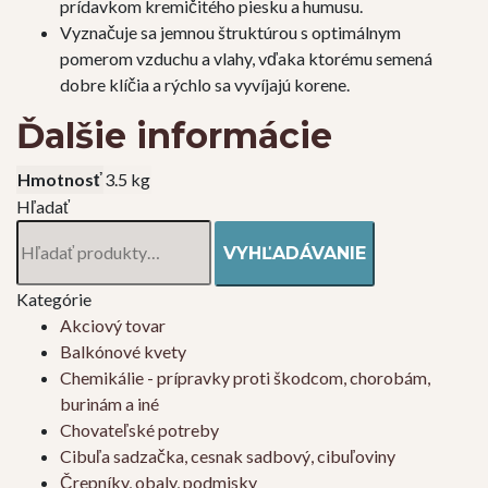
prídavkom kremičitého piesku a humusu.
Vyznačuje sa jemnou štruktúrou s optimálnym
pomerom vzduchu a vlahy, vďaka ktorému semená
dobre klíčia a rýchlo sa vyvíjajú korene.
Ďalšie informácie
Hmotnosť
3.5 kg
Hľadať
Hľadať:
VYHĽADÁVANIE
Kategórie
Akciový tovar
Balkónové kvety
Chemikálie - prípravky proti škodcom, chorobám,
burinám a iné
Chovateľské potreby
Cibuľa sadzačka, cesnak sadbový, cibuľoviny
Črepníky, obaly, podmisky