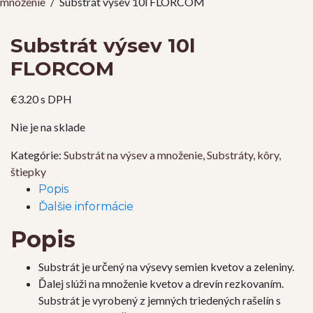
množenie
/
Substrát výsev 10l FLORCOM
Substrát výsev 10l
FLORCOM
€
3.20
s DPH
Nie je na sklade
Kategórie:
Substrát na výsev a množenie
,
Substráty, kôry,
štiepky
Popis
Ďalšie informácie
Popis
Substrát je určený na výsevy semien kvetov a zeleniny.
Ďalej slúži na množenie kvetov a drevín rezkovaním.
Substrát je vyrobený z jemných triedených rašelín s