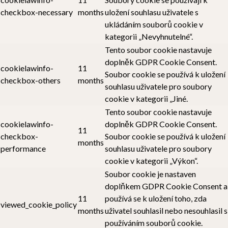
checkbox-necessary
months
uložení souhlasu uživatele s
ukládáním souborů cookie v
kategorii „Nevyhnutelné“.
Tento soubor cookie nastavuje
doplněk GDPR Cookie Consent.
cookielawinfo-
11
Soubor cookie se používá k uložení
checkbox-others
months
souhlasu uživatele pro soubory
cookie v kategorii „Jiné.
Tento soubor cookie nastavuje
cookielawinfo-
doplněk GDPR Cookie Consent.
11
checkbox-
Soubor cookie se používá k uložení
months
performance
souhlasu uživatele pro soubory
cookie v kategorii „Výkon“.
Soubor cookie je nastaven
doplňkem GDPR Cookie Consent a
11
používá se k uložení toho, zda
viewed_cookie_policy
months
uživatel souhlasil nebo nesouhlasil s
používáním souborů cookie.