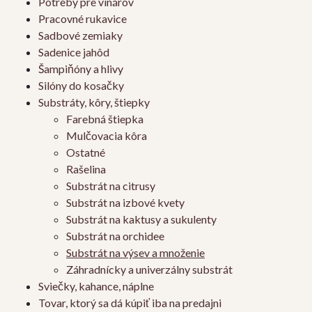
Potreby pre vinárov
Pracovné rukavice
Sadbové zemiaky
Sadenice jahôd
Šampiňóny a hlivy
Silóny do kosačky
Substráty, kôry, štiepky
Farebná štiepka
Mulčovacia kôra
Ostatné
Rašelina
Substrát na citrusy
Substrát na izbové kvety
Substrát na kaktusy a sukulenty
Substrát na orchidee
Substrát na výsev a množenie
Záhradnícky a univerzálny substrát
Sviečky, kahance, náplne
Tovar, ktorý sa dá kúpiť iba na predajni