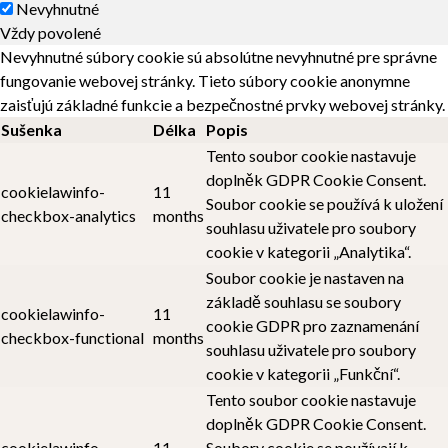
Nevyhnutné
Vždy povolené
Nevyhnutné súbory cookie sú absolútne nevyhnutné pre správne
fungovanie webovej stránky. Tieto súbory cookie anonymne
zaisťujú základné funkcie a bezpečnostné prvky webovej stránky.
Sušenka
Délka
Popis
Tento soubor cookie nastavuje
doplněk GDPR Cookie Consent.
cookielawinfo-
11
Soubor cookie se používá k uložení
checkbox-analytics
months
souhlasu uživatele pro soubory
cookie v kategorii „Analytika“.
Soubor cookie je nastaven na
základě souhlasu se soubory
cookielawinfo-
11
cookie GDPR pro zaznamenání
checkbox-functional
months
souhlasu uživatele pro soubory
cookie v kategorii „Funkční“.
Tento soubor cookie nastavuje
doplněk GDPR Cookie Consent.
cookielawinfo-
11
Soubory cookie se používají k