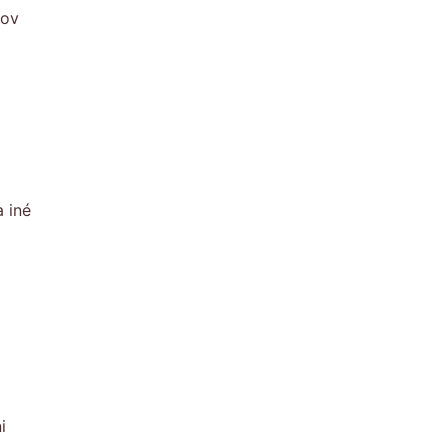
kov
 iné
i