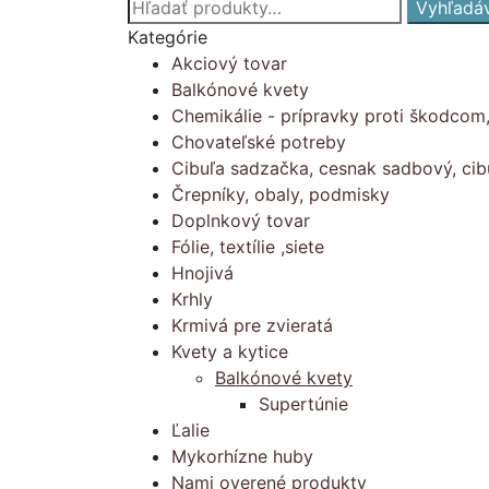
Hľadať:
Vyhľadá
Kategórie
Akciový tovar
Balkónové kvety
Chemikálie - prípravky proti škodcom
Chovateľské potreby
Cibuľa sadzačka, cesnak sadbový, cib
Črepníky, obaly, podmisky
Doplnkový tovar
Fólie, textílie ,siete
Hnojivá
Krhly
Krmivá pre zvieratá
Kvety a kytice
Balkónové kvety
Supertúnie
Ľalie
Mykorhízne huby
Nami overené produkty