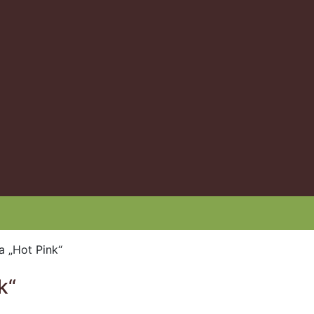
a „Hot Pink“
k“