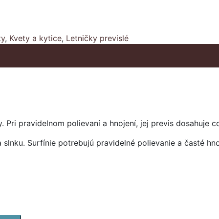
ty
,
Kvety a kytice
,
Letničky previslé
 Pri pravidelnom polievaní a hnojení, jej previs dosahuje 
na slnku. Surfínie potrebujú pravidelné polievanie a časté h