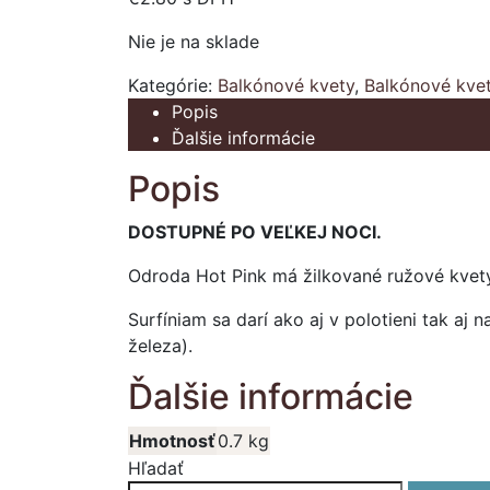
Nie je na sklade
Kategórie:
Balkónové kvety
,
Balkónové kve
Popis
Ďalšie informácie
Popis
DOSTUPNÉ PO VEĽKEJ NOCI.
Odroda Hot Pink má žilkované ružové kvety.
Surfíniam sa darí ako aj v polotieni tak aj 
železa).
Ďalšie informácie
Hmotnosť
0.7 kg
Hľadať