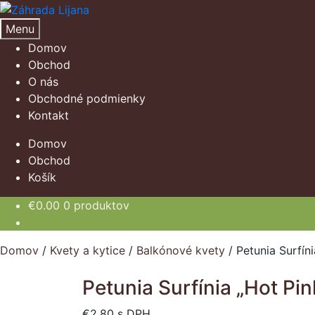
Preskočiť
Preskočiť
na
na
Menu
navigáciu
obsah
Domov
Obchod
O nás
Obchodné podmienky
Kontakt
Domov
Obchod
Košík
€
0.00
0 produktov
Domov
/
Kvety a kytice
/
Balkónové kvety
/
Petunia Surfíni
Petunia Surfínia „Hot Pin
€
2.80
s DPH