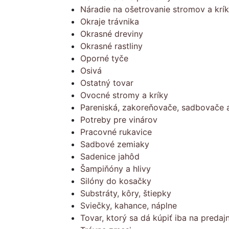
Náradie na ošetrovanie stromov a krí
Okraje trávnika
Okrasné dreviny
Okrasné rastliny
Oporné tyče
Osivá
Ostatný tovar
Ovocné stromy a kríky
Pareniská, zakoreňovače, sadbovače a
Potreby pre vinárov
Pracovné rukavice
Sadbové zemiaky
Sadenice jahôd
Šampiňóny a hlivy
Silóny do kosačky
Substráty, kôry, štiepky
Sviečky, kahance, náplne
Tovar, ktorý sa dá kúpiť iba na predajn