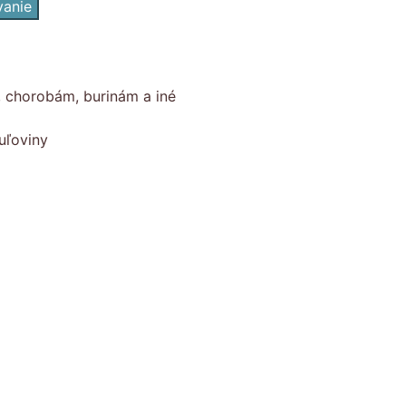
vanie
, chorobám, burinám a iné
uľoviny