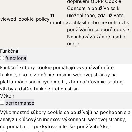
doplňkem GDPR Cookie
Consent a používá se k
11
uložení toho, zda uživatel
viewed_cookie_policy
months
souhlasil nebo nesouhlasil s
používáním souborů cookie.
Neuchovává žádné osobní
údaje.
Funkčné
functional
Funkčné súbory cookie pomáhajú vykonávať určité
funkcie, ako je zdieľanie obsahu webovej stránky na
platformách sociálnych médií, zhromažďovanie spätnej
väzby a ďalšie funkcie tretích strán.
Výkon
performance
Výkonnostné súbory cookie sa používajú na pochopenie a
analýzu kľúčových indexov výkonnosti webovej stránky,
čo pomáha pri poskytovaní lepšej používateľskej