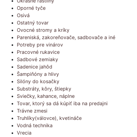
Okrasné rastliny
Oporné tyče
Osivá
Ostatný tovar
Ovocné stromy a kríky
Pareniská, zakoreňovače, sadbovače a iné
Potreby pre vinárov
Pracovné rukavice
Sadbové zemiaky
Sadenice jahôd
Šampiňóny a hlivy
Silóny do kosačky
Substráty, kôry, štiepky
Sviečky, kahance, náplne
Tovar, ktorý sa dá kúpiť iba na predajni
Trávne zmesi
Truhlíky(válovce), kvetináče
Vodná technika
Vrecia