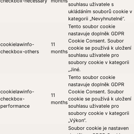
checkbox-necessary
months
souhlasu uživatele s
ukládáním souborů cookie v
kategorii „Nevyhnutelné“.
Tento soubor cookie
nastavuje doplněk GDPR
Cookie Consent. Soubor
cookielawinfo-
11
cookie se používá k uložení
checkbox-others
months
souhlasu uživatele pro
soubory cookie v kategorii
„Jiné.
Tento soubor cookie
nastavuje doplněk GDPR
cookielawinfo-
Cookie Consent. Soubor
11
checkbox-
cookie se používá k uložení
months
performance
souhlasu uživatele pro
soubory cookie v kategorii
„Výkon“.
Soubor cookie je nastaven