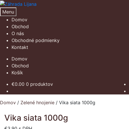
Preskočiť
Preskočiť
na
na
Menu
navigáciu
obsah
Domov
Obchod
O nás
Obchodné podmienky
Kontakt
Domov
Obchod
Košík
€
0.00
0 produktov
Domov
/
Zelené hnojenie
/
Vika siata 1000g
Vika siata 1000g
€
3.90
s DPH