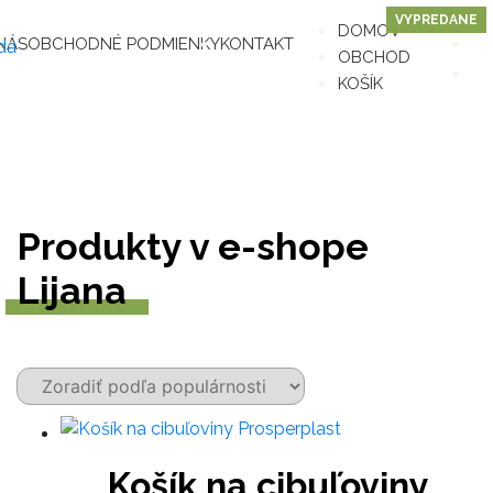
VYPREDANE
Pr
Pr
DOMOV
NÁS
OBCHODNÉ PODMIENKY
KONTAKT
n
n
OBCHOD
na
o
KOŠÍK
Produkty v e-shope
Lijana
Tento
produkt
má
Košík na cibuľoviny