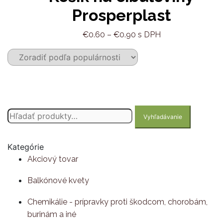
viacero
Prosperplast
variantov.
Možnosti
Price
€
0.60
–
€
0.90
s DPH
si
range:
môžete
€0.60
vybrať
through
na
€0.90
stránke
produktu.
Hľadať:
Vyhľadávanie
Kategórie
Akciový tovar
Balkónové kvety
Chemikálie - prípravky proti škodcom, chorobám,
burinám a iné