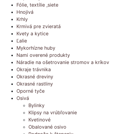
Fólie, textílie ,siete
Hnojivá
Krhly
Krmivá pre zvieratá
Kvety a kytice
Ľalie
Mykorhízne huby
Nami overené produkty
Náradie na ošetrovanie stromov a kríkov
Okraje trávnika
Okrasné dreviny
Okrasné rastliny
Oporné tyče
Osivá
Bylinky
Klipsy na vrúbľovanie
Kvetinové
Obalované osivo