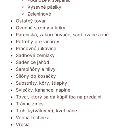
Podnože k štepeniu
Výsevné pásiky
Zeleninové
Ostatný tovar
Ovocné stromy a kríky
Pareniská, zakoreňovače, sadbovače a iné
Potreby pre vinárov
Pracovné rukavice
Sadbové zemiaky
Sadenice jahôd
Šampiňóny a hlivy
Silóny do kosačky
Substráty, kôry, štiepky
Sviečky, kahance, náplne
Tovar, ktorý sa dá kúpiť iba na predajni
Trávne zmesi
Truhlíky(válovce), kvetináče
Vodná technika
Vrecia