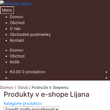
Preskočiť
Preskočiť
na
na
Menu
navigáciu
obsah
Domov
Obchod
O nás
Obchodné podmienky
Kontakt
Domov
Obchod
Košík
€
0.00
0 produktov
Domov
/
Osivá
/
Podnože k štepeniu
Produkty v e-shope Lijana
Kategórie produktov