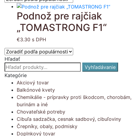
Podnož pre rajčiak
„TOMASTRONG F1“
€
3.30
s DPH
Hľadať
Hľadať:
Vyhľadávanie
Kategórie
Akciový tovar
Balkónové kvety
Chemikálie - prípravky proti škodcom, chorobám,
burinám a iné
Chovateľské potreby
Cibuľa sadzačka, cesnak sadbový, cibuľoviny
Črepníky, obaly, podmisky
Doplnkový tovar