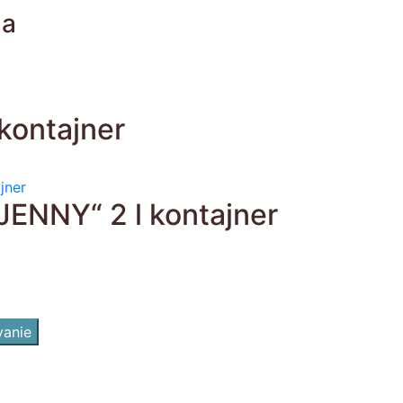
na
 kontajner
JENNY“ 2 l kontajner
vanie