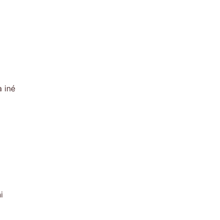
 iné
i