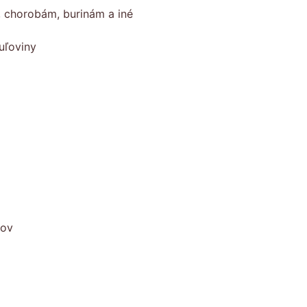
, chorobám, burinám a iné
uľoviny
kov