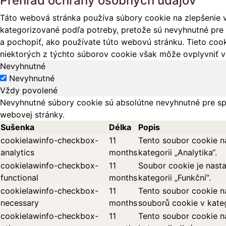
Prehľad ochrany osobných údajov
Táto webová stránka používa súbory cookie na zlepšenie v
kategorizované podľa potreby, pretože sú nevyhnutné pre 
a pochopiť, ako používate túto webovú stránku. Tieto cook
niektorých z týchto súborov cookie však môže ovplyvniť vá
Nevyhnutné
Nevyhnutné
Vždy povolené
Nevyhnutné súbory cookie sú absolútne nevyhnutné pre sp
webovej stránky.
Sušenka
Délka
Popis
cookielawinfo-checkbox-
11
Tento soubor cookie n
analytics
months
kategorii „Analytika“.
cookielawinfo-checkbox-
11
Soubor cookie je nast
functional
months
kategorii „Funkční“.
cookielawinfo-checkbox-
11
Tento soubor cookie n
necessary
months
souborů cookie v kateg
cookielawinfo-checkbox-
11
Tento soubor cookie n