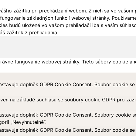
ášho zážitku pri prechádzaní webom. Z nich sa vo vašom pr
fungovanie základných funkcií webovej stránky. Používame 
ies budú uložené vo vašom prehliadači iba s vaším súhlaso
š zážitok z prehliadania.
rávne fungovanie webovej stránky. Tieto súbory cookie an
astavuje doplněk GDPR Cookie Consent. Soubor cookie se p
aven na základě souhlasu se soubory cookie GDPR pro zazn
astavuje doplněk GDPR Cookie Consent. Soubory cookie se p
orii „Nevyhnutelné“.
astavuje doplněk GDPR Cookie Consent. Soubor cookie se p