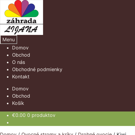
Preskočiť
Preskočiť
na
na
navigáciu
obsah
Menu
Domov
Obchod
O nás
Obchodné podmienky
Kontakt
Domov
Obchod
Košík
€
0.00
0 produktov
Domov
/
Ovocné stromy a kríky
/
Drobné ovocie
/
Kiwi