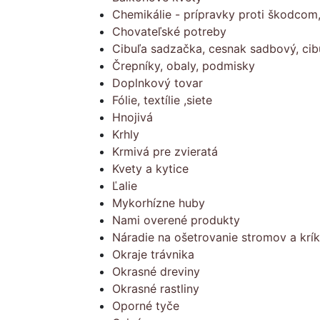
Chemikálie - prípravky proti škodcom
Chovateľské potreby
Cibuľa sadzačka, cesnak sadbový, cib
Črepníky, obaly, podmisky
Doplnkový tovar
Fólie, textílie ,siete
Hnojivá
Krhly
Krmivá pre zvieratá
Kvety a kytice
Ľalie
Mykorhízne huby
Nami overené produkty
Náradie na ošetrovanie stromov a krí
Okraje trávnika
Okrasné dreviny
Okrasné rastliny
Oporné tyče