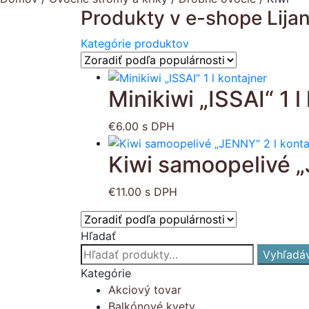
Produkty v e-shope Lija
Kategórie produktov
Minikiwi „ISSAI“ 1 l
€
6.00
s DPH
Kiwi samoopelivé „
€
11.00
s DPH
Hľadať
Hľadať:
Vyhľadá
Kategórie
Akciový tovar
Balkónové kvety