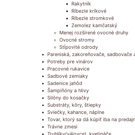
Rakytník
Ríbezle kríkové
Ríbezle stromkové
Zemolez kamčatský
Menej rozšírené ovocné druhy
Ovocné stromy
Stĺpovité odrody
Pareniská, zakoreňovače, sadbovače a
Potreby pre vinárov
Pracovné rukavice
Sadbové zemiaky
Sadenice jahôd
Šampiňóny a hlivy
Silóny do kosačky
Substráty, kôry, štiepky
Sviečky, kahance, náplne
Tovar, ktorý sa dá kúpiť iba na predajn
Trávne zmesi
Truhlíky(válovce), kvetináče