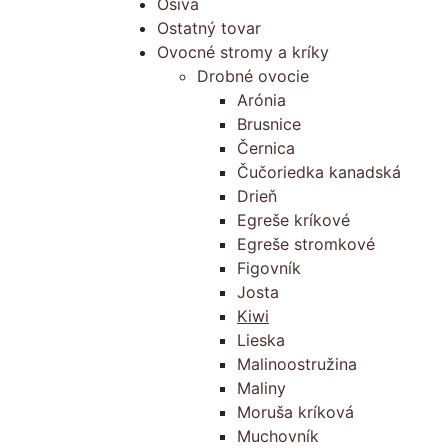
Osivá
Ostatný tovar
Ovocné stromy a kríky
Drobné ovocie
Arónia
Brusnice
Černica
Čučoriedka kanadská
Drieň
Egreše kríkové
Egreše stromkové
Figovník
Josta
Kiwi
Lieska
Malinoostružina
Maliny
Moruša kríková
Muchovník