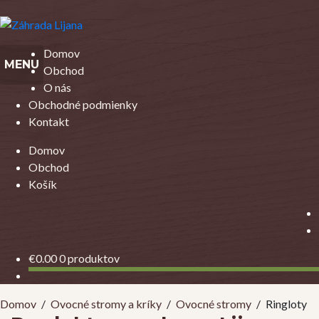
Preskočiť
Preskočiť
na
na
Domov
navigáciu
obsah
MENU
Obchod
O nás
Obchodné podmienky
Kontakt
Domov
Obchod
Košík
€
0.00
0 produktov
Domov
/
Ovocné stromy a kríky
/
Ovocné stromy
/
Ringloty