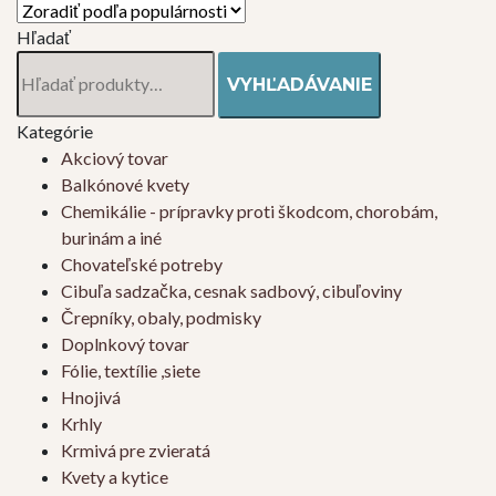
Hľadať
Hľadať:
VYHĽADÁVANIE
Kategórie
Akciový tovar
Balkónové kvety
Chemikálie - prípravky proti škodcom, chorobám,
burinám a iné
Chovateľské potreby
Cibuľa sadzačka, cesnak sadbový, cibuľoviny
Črepníky, obaly, podmisky
Doplnkový tovar
Fólie, textílie ,siete
Hnojivá
Krhly
Krmivá pre zvieratá
Kvety a kytice