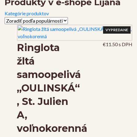
Produkty v e-shope Lijana
Kategórie produktov
VYPREDANE
€
11.50
s DPH
Ringlota
žltá
samoopelivá
„OULINSKÁ“
, St. Julien
A,
voľnokorenná