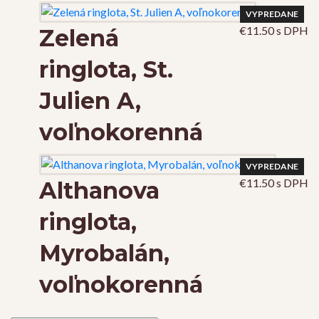
VYPREDANE
€
11.50
s DPH
Zelená
ringlota, St.
Julien A,
voľnokorenná
VYPREDANE
€
11.50
s DPH
Althanova
ringlota,
Myrobalán,
voľnokorenná