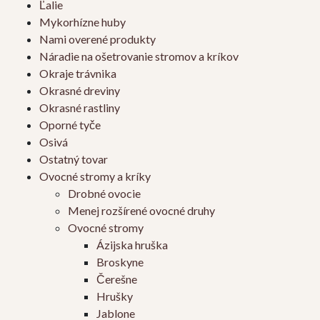
Ľalie
Mykorhízne huby
Nami overené produkty
Náradie na ošetrovanie stromov a kríkov
Okraje trávnika
Okrasné dreviny
Okrasné rastliny
Oporné tyče
Osivá
Ostatný tovar
Ovocné stromy a kríky
Drobné ovocie
Menej rozšírené ovocné druhy
Ovocné stromy
Ázijska hruška
Broskyne
Čerešne
Hrušky
Jablone