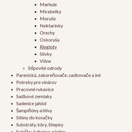
Marhule
Mirabelky
Moruše
Nektarinky
Orechy
Oskoruša
Ringloty
Slivky
Višne
Stĺpovité odrody
Pareniská, zakoreňovače, sadbovače a iné
Potreby pre vinárov
Pracovné rukavice
Sadbové zemiaky
Sadenice jahôd
Šampiňóny a hlivy
Silóny do kosačky
Substráty, kôry, štiepky
Sviečky, kahance, náplne