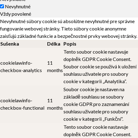
Nevyhnutné
Vždy povolené
Nevyhnutné súbory cookie sú absolútne nevyhnutné pre správne
fungovanie webovej stránky. Tieto súbory cookie anonymne
zaisťujú základné funkcie a bezpečnostné prvky webovej stránky.
Sušenka
Délka
Popis
Tento soubor cookie nastavuje
doplněk GDPR Cookie Consent.
cookielawinfo-
11
Soubor cookie se používá k uložení
checkbox-analytics
months
souhlasu uživatele pro soubory
cookie v kategorii „Analytika“.
Soubor cookie je nastaven na
základě souhlasu se soubory
cookielawinfo-
11
cookie GDPR pro zaznamenání
checkbox-functional
months
souhlasu uživatele pro soubory
cookie v kategorii „Funkční“.
Tento soubor cookie nastavuje
doplněk GDPR Cookie Consent.