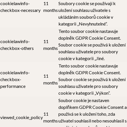
cookielawinfo-
11
Soubory cookie se používají k
checkbox-necessary
months
uložení souhlasu uživatele s
ukládáním souborů cookie v
kategorii „Nevyhnutelné“.
Tento soubor cookie nastavuje
doplněk GDPR Cookie Consent.
cookielawinfo-
11
Soubor cookie se používá k uložení
checkbox-others
months
souhlasu uživatele pro soubory
cookie v kategorii „Jiné.
Tento soubor cookie nastavuje
cookielawinfo-
doplněk GDPR Cookie Consent.
11
checkbox-
Soubor cookie se používá k uložení
months
performance
souhlasu uživatele pro soubory
cookie v kategorii „Výkon“.
Soubor cookie je nastaven
doplňkem GDPR Cookie Consent a
11
používá se k uložení toho, zda
viewed_cookie_policy
months
uživatel souhlasil nebo nesouhlasil s