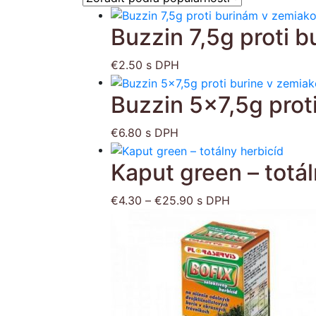
Buzzin 7,5g proti 
€
2.50
s DPH
Buzzin 5×7,5g prot
€
6.80
s DPH
Tento
Kaput green – totál
produ
má
Price
viace
€
4.30
–
€
25.90
s DPH
range:
varian
€4.30
Možno
through
si
€25.90
môže
vybra
na