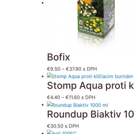
strán
produ
Bofix
Price
€
9.50
–
€
37.90
s DPH
range:
Stomp Aqua proti k
€9.50
through
Price
€37.90
€
4.40
–
€
11.60
s DPH
range:
Roundup Biaktiv 1
€4.40
through
€11.60
€
30.50
s DPH
Tento