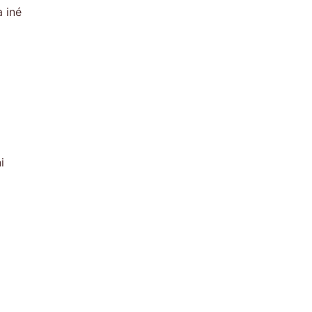
 iné
i