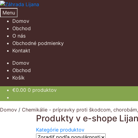
Preskočiť
Preskočiť
na
na
Menu
navigáciu
obsah
Domov
Obchod
O nás
Obchodné podmienky
Kontakt
Domov
Obchod
Košík
€
0.00
0 produktov
Domov
/
Chemikálie - prípravky proti škodcom, chorobám,
Produkty v e-shope Lija
Kategórie produktov