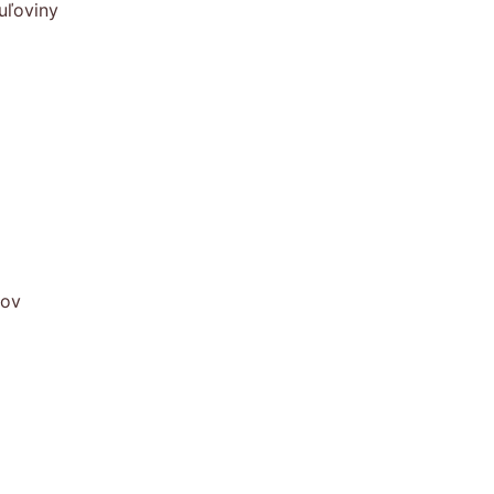
uľoviny
kov