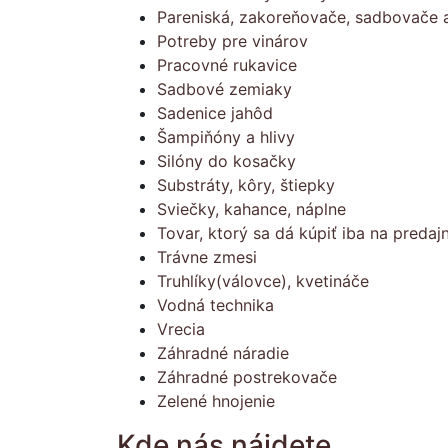
Pareniská, zakoreňovače, sadbovače a
Potreby pre vinárov
Pracovné rukavice
Sadbové zemiaky
Sadenice jahôd
Šampiňóny a hlivy
Silóny do kosačky
Substráty, kôry, štiepky
Sviečky, kahance, náplne
Tovar, ktorý sa dá kúpiť iba na predajn
Trávne zmesi
Truhlíky(válovce), kvetináče
Vodná technika
Vrecia
Záhradné náradie
Záhradné postrekovače
Zelené hnojenie
Kde nás nájdete