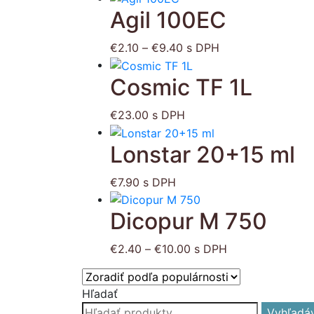
Agil 100EC
produkt
má
Price
viacero
€
2.10
–
€
9.40
s DPH
range:
variantov.
Cosmic TF 1L
€2.10
Možnosti
through
si
€9.40
môžete
€
23.00
s DPH
vybrať
Lonstar 20+15 ml
na
stránke
€
7.90
s DPH
produktu.
Tento
Dicopur M 750
produkt
má
Price
viacero
€
2.40
–
€
10.00
s DPH
range:
variantov.
€2.40
Možnosti
Hľadať
through
si
Hľadať:
Vyhľadá