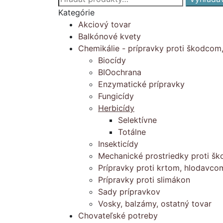
€10.00
môžete
Kategórie
vybrať
Akciový tovar
na
Balkónové kvety
stránke
Chemikálie - prípravky proti škodcom
produktu.
Biocídy
BIOochrana
Enzymatické prípravky
Fungicídy
Herbicídy
Selektívne
Totálne
Insekticídy
Mechanické prostriedky proti š
Prípravky proti krtom, hlodavc
Prípravky proti slimákon
Sady prípravkov
Vosky, balzámy, ostatný tovar
Chovateľské potreby