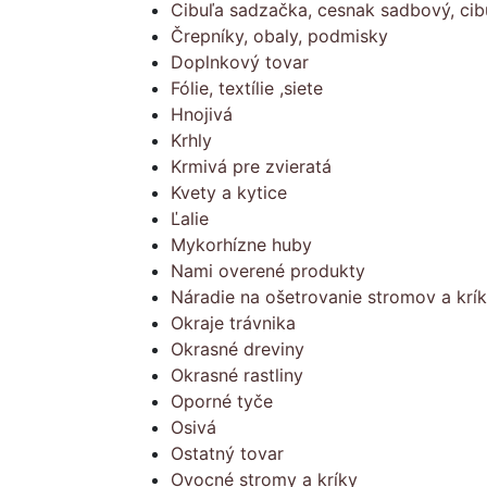
Cibuľa sadzačka, cesnak sadbový, cib
Črepníky, obaly, podmisky
Doplnkový tovar
Fólie, textílie ,siete
Hnojivá
Krhly
Krmivá pre zvieratá
Kvety a kytice
Ľalie
Mykorhízne huby
Nami overené produkty
Náradie na ošetrovanie stromov a krí
Okraje trávnika
Okrasné dreviny
Okrasné rastliny
Oporné tyče
Osivá
Ostatný tovar
Ovocné stromy a kríky