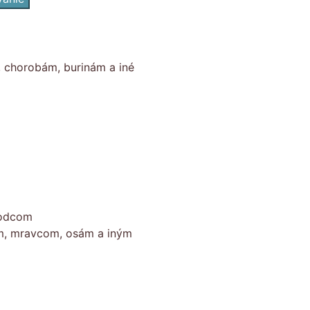
, chorobám, burinám a iné
kodcom
om, mravcom, osám a iným