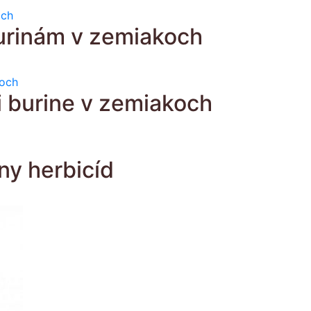
burinám v zemiakoch
i burine v zemiakoch
ny herbicíd
kt
ro
Tento
tov.
produkt
sti
má
viacero
te
variantov.
ť
Možnosti