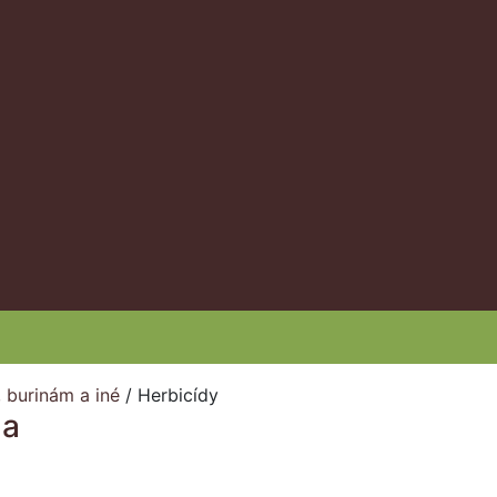
 burinám a iné
/
Herbicídy
na