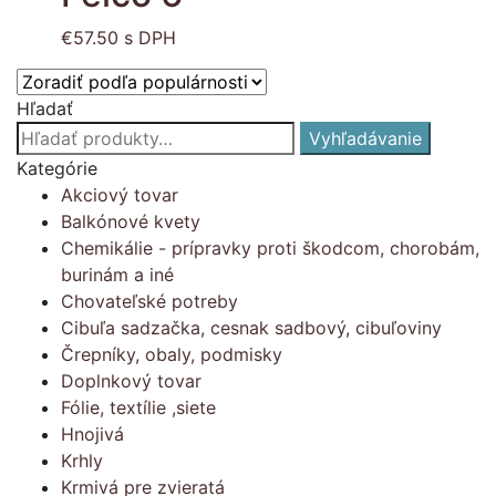
€
57.50
s DPH
Hľadať
Hľadať:
Vyhľadávanie
Kategórie
Akciový tovar
Balkónové kvety
Chemikálie - prípravky proti škodcom, chorobám,
burinám a iné
Chovateľské potreby
Cibuľa sadzačka, cesnak sadbový, cibuľoviny
Črepníky, obaly, podmisky
Doplnkový tovar
Fólie, textílie ,siete
Hnojivá
Krhly
Krmivá pre zvieratá