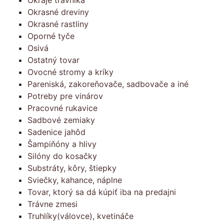
Okraje trávnika
Okrasné dreviny
Okrasné rastliny
Oporné tyče
Osivá
Ostatný tovar
Ovocné stromy a kríky
Pareniská, zakoreňovače, sadbovače a iné
Potreby pre vinárov
Pracovné rukavice
Sadbové zemiaky
Sadenice jahôd
Šampiňóny a hlivy
Silóny do kosačky
Substráty, kôry, štiepky
Sviečky, kahance, náplne
Tovar, ktorý sa dá kúpiť iba na predajni
Trávne zmesi
Truhlíky(válovce), kvetináče