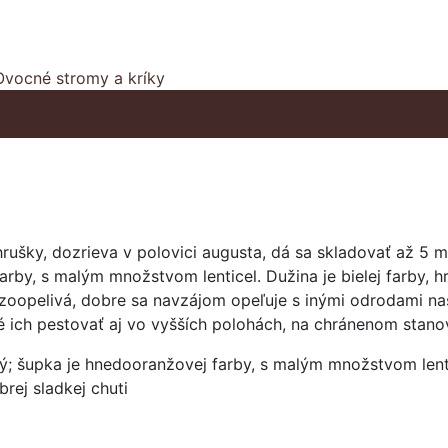
Ovocné stromy a kríky
rušky, dozrieva v polovici augusta, dá sa skladovať až 5 m
y, s malým množstvom lenticel. Dužina je bielej farby, hru
dzoopelivá, dobre sa navzájom opeľuje s inými odrodami na
é ich pestovať aj vo vyšších polohách, na chránenom stano
; šupka je hnedooranžovej farby, s malým množstvom lenticel
rej sladkej chuti