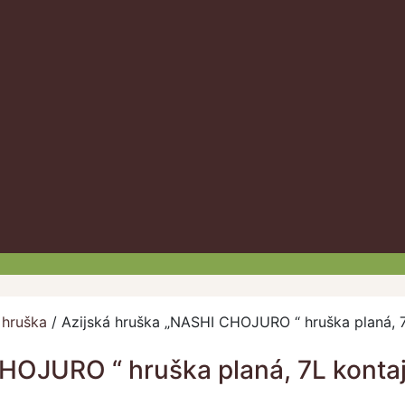
 hruška
/
Azijská hruška „NASHI CHOJURO “ hruška planá, 7
HOJURO “ hruška planá, 7L konta