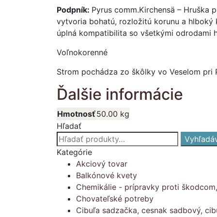
Podpník:
Pyrus comm.Kirchensä – Hruška p
vytvoria bohatú, rozložitú korunu a hlboký
úplná kompatibilita so všetkými odrodami h
Voľnokorenné
Strom pochádza zo škôlky vo Veselom pri
Ďalšie informácie
Hmotnosť
50.00 kg
Hľadať
Hľadať:
Vyhľadá
Kategórie
Akciový tovar
Balkónové kvety
Chemikálie - prípravky proti škodcom
Chovateľské potreby
Cibuľa sadzačka, cesnak sadbový, cib