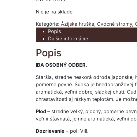
Nie je na sklade
Kategórie:
Ázijska hruška
,
Ovocné stromy
,
Popis
Ďalšie informácie
Popis
IBA OSOBNÝ ODBER.
Staršia, stredne neskorá odroda japonskej h
pomerne pevné. Šupka je hnedooranžovej farb
aromatická, veľmi dobrej sladkej chuti. Cu
chrastavitosti aj nízkym teplotám. Je možn
Plod
– stredne veľký, plochý, pomerne pevný
veľmi šťavnatá, jemne aromatická, veľmi dob
Dozrievanie
– pol. VIII.