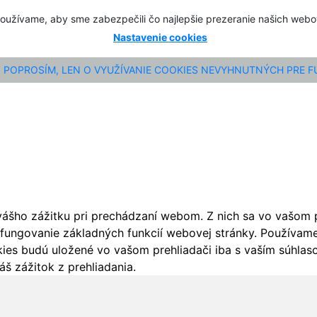
oužívame, aby sme zabezpečili čo najlepšie prezeranie našich web
Nastavenie cookies
POPROSÍM, LEN O VYUŽÍVANIE COOKIES NEVYHNUTNÝCH PRE 
ášho zážitku pri prechádzaní webom. Z nich sa vo vašom pr
fungovanie základných funkcií webovej stránky. Používame 
ies budú uložené vo vašom prehliadači iba s vaším súhlaso
š zážitok z prehliadania.