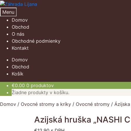
Preskočiť
Preskočiť
na
na
Menu
navigáciu
obsah
Domov
Obchod
O nás
Obchodné podmienky
Kontakt
Domov
Obchod
Košík
€
0.00
0 produktov
Žiadne produkty v košíku.
Domov
/
Ovocné stromy a kríky
/
Ovocné stromy
/
Ázijska
Azijská hruška „NASHI C
€
12.90
s DPH