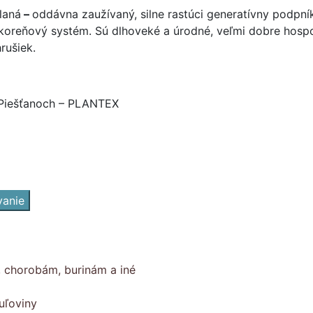
laná
–
oddávna zaužívaný, silne rastúci generatívny podpn
 koreňový systém. Sú dlhoveké a úrodné, veľmi dobre hospo
rušiek.
 Piešťanoch – PLANTEX
vanie
, chorobám, burinám a iné
uľoviny