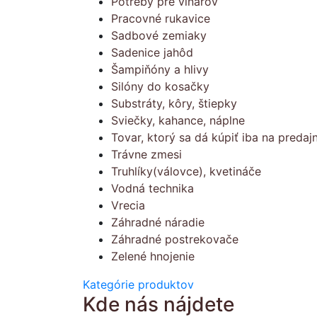
Potreby pre vinárov
Pracovné rukavice
Sadbové zemiaky
Sadenice jahôd
Šampiňóny a hlivy
Silóny do kosačky
Substráty, kôry, štiepky
Sviečky, kahance, náplne
Tovar, ktorý sa dá kúpiť iba na predajn
Trávne zmesi
Truhlíky(válovce), kvetináče
Vodná technika
Vrecia
Záhradné náradie
Záhradné postrekovače
Zelené hnojenie
Kategórie produktov
Kde nás nájdete