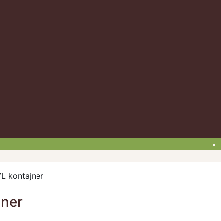
L kontajner
jner