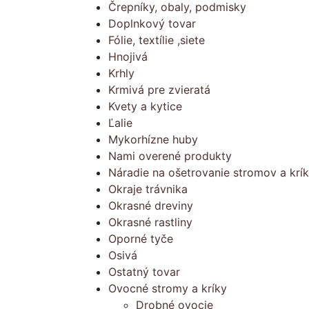
Črepníky, obaly, podmisky
Doplnkový tovar
Fólie, textílie ,siete
Hnojivá
Krhly
Krmivá pre zvieratá
Kvety a kytice
Ľalie
Mykorhízne huby
Nami overené produkty
Náradie na ošetrovanie stromov a krí
Okraje trávnika
Okrasné dreviny
Okrasné rastliny
Oporné tyče
Osivá
Ostatný tovar
Ovocné stromy a kríky
Drobné ovocie