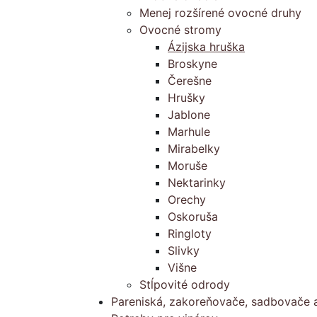
Menej rozšírené ovocné druhy
Ovocné stromy
Ázijska hruška
Broskyne
Čerešne
Hrušky
Jablone
Marhule
Mirabelky
Moruše
Nektarinky
Orechy
Oskoruša
Ringloty
Slivky
Višne
Stĺpovité odrody
Pareniská, zakoreňovače, sadbovače a