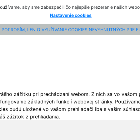
oužívame, aby sme zabezpečili čo najlepšie prezeranie našich web
Nastavenie cookies
POPROSÍM, LEN O VYUŽÍVANIE COOKIES NEVYHNUTNÝCH PRE 
ášho zážitku pri prechádzaní webom. Z nich sa vo vašom pr
fungovanie základných funkcií webovej stránky. Používame 
ies budú uložené vo vašom prehliadači iba s vaším súhlaso
š zážitok z prehliadania.