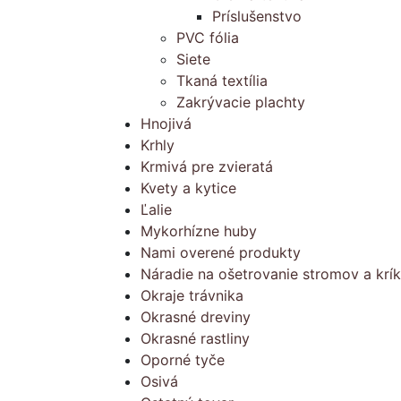
Príslušenstvo
PVC fólia
Siete
Tkaná textília
Zakrývacie plachty
Hnojivá
Krhly
Krmivá pre zvieratá
Kvety a kytice
Ľalie
Mykorhízne huby
Nami overené produkty
Náradie na ošetrovanie stromov a krí
Okraje trávnika
Okrasné dreviny
Okrasné rastliny
Oporné tyče
Osivá