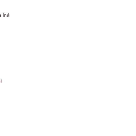
 iné
i