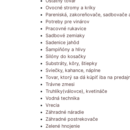
Ostatný tovar
Ovocné stromy a kríky
Pareniská, zakoreňovače, sadbovače a
Potreby pre vinárov
Pracovné rukavice
Sadbové zemiaky
Sadenice jahôd
Šampiňóny a hlivy
Silóny do kosačky
Substráty, kôry, štiepky
Sviečky, kahance, náplne
Tovar, ktorý sa dá kúpiť iba na predajn
Trávne zmesi
Truhlíky(válovce), kvetináče
Vodná technika
Vrecia
Záhradné náradie
Záhradné postrekovače
Zelené hnojenie