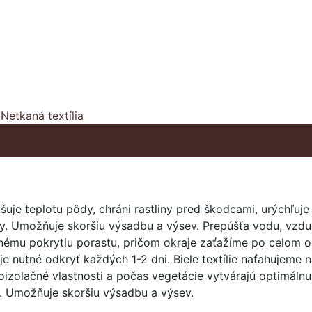
,
Netkaná textília
yšuje teplotu pôdy, chráni rastliny pred škodcami, urýchľuje
ny. Umožňuje skoršiu výsadbu a výsev. Prepúšťa vodu, vzduc
nému pokrytiu porastu, pričom okraje zaťažíme po celom o
liu je nutné odkryť každých 1-2 dni. Biele textílie naťahuje
oizolačné vlastnosti a počas vegetácie vytvárajú optimálnu 
. Umožňuje skoršiu výsadbu a výsev.