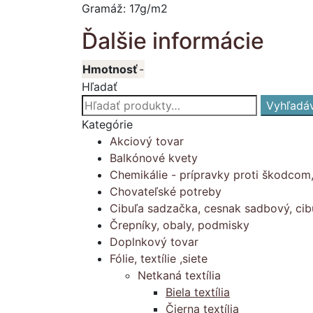
Gramáž: 17g/m2
Ďalšie informácie
Hmotnosť
-
Hľadať
Hľadať:
Vyhľadá
Kategórie
Akciový tovar
Balkónové kvety
Chemikálie - prípravky proti škodcom
Chovateľské potreby
Cibuľa sadzačka, cesnak sadbový, cib
Črepníky, obaly, podmisky
Doplnkový tovar
Fólie, textílie ,siete
Netkaná textília
Biela textília
Čierna textília