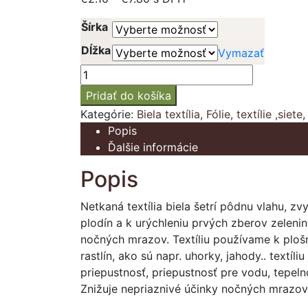
range:
Šírka
€2.10
through
Dĺžka
Vymazať
€7.80
množstvo
Biela
Pridať do košíka
netkaná
Kategórie:
Biela textília
,
Fólie, textílie ,siete
textília
Popis
Ďalšie informácie
Popis
Netkaná textília biela šetrí pôdnu vlahu, zv
plodín a k urýchleniu prvých zberov zeleni
nočných mrazov. Textíliu používame k ploš
rastlín, ako sú napr. uhorky, jahody.. textí
priepustnosť, priepustnosť pre vodu, tepeln
Znižuje nepriaznivé účinky nočných mrazov