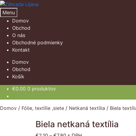
Preskočiť
Preskočiť
na
na
Menu
navigáciu
obsah
Domov
Obchod
O nás
Obchodné podmienky
Kontakt
Domov
Obchod
Košík
€
0.00
0 produktov
Domov
/
Fólie, textílie ,siete
/
Netkaná textília
/
Biela textíli
Biela netkaná textília
Price
€
2.10
–
€
7.80
s DPH