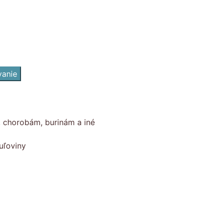
vanie
, chorobám, burinám a iné
uľoviny