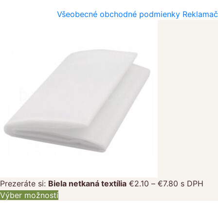
Všeobecné obchodné podmienky
Reklamač
Price
Prezeráte si:
Biela netkaná textília
€
2.10
–
€
7.80
s DPH
range:
Výber možností
€2.10