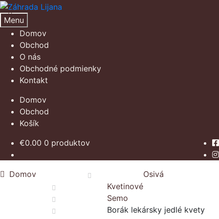
Preskočiť
Preskočiť
na
na
Menu
navigáciu
obsah
Domov
Obchod
O nás
Obchodné podmienky
Kontakt
Domov
Obchod
Košík
€
0.00
0 produktov
Domov
Osivá
Kvetinové
Semo
Borák lekársky jedlé kvety