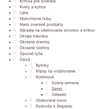
Krmivá pre zvieratá
Kvety a kytice
Ľalie
Mykorhízne huby
Nami overené produkty
Náradie na ošetrovanie stromov a kríkov
Okraje trávnika
Okrasné dreviny
Okrasné rastliny
Oporné tyče
Osivá
Bylinky
Klipsy na vrúbľovanie
Kvetinové
Dobra semena
Semo
Zelseed
Obalované osivo
Podnože k štepeniu