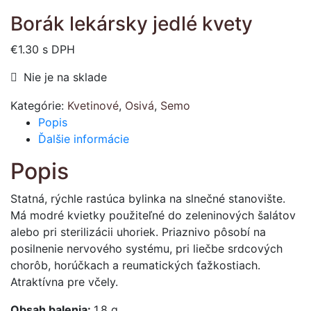
Borák lekársky jedlé kvety
€
1.30
s DPH
Nie je na sklade
Kategórie:
Kvetinové
,
Osivá
,
Semo
Popis
Ďalšie informácie
Popis
Statná, rýchle rastúca bylinka na slnečné stanovište.
Má modré kvietky použiteľné do zeleninových šalátov
alebo pri sterilizácii uhoriek. Priaznivo pôsobí na
posilnenie nervového systému, pri liečbe srdcových
chorôb, horúčkach a reumatických ťažkostiach.
Atraktívna pre včely.
Obsah balenia:
1,8 g