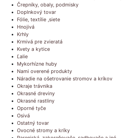
Črepníky, obaly, podmisky
Doplnkový tovar
Fólie, textílie ,siete
Hnojivá
Krhly
Krmivá pre zvieratá
Kvety a kytice
Ľalie
Mykorhízne huby
Nami overené produkty
Náradie na ošetrovanie stromov a kríkov
Okraje trávnika
Okrasné dreviny
Okrasné rastliny
Oporné tyče
Osivá
Ostatný tovar
Ovocné stromy a kríky
Pareniská, zakoreňovače, sadbovače a iné