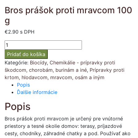
Bros prášok proti mravcom 100
g
€
2.90
s DPH
množstvo
Bros
Pridať do košíka
prášok
Kategórie:
Biocídy
,
Chemikálie - prípravky proti
proti
škodcom, chorobám, burinám a iné
,
Prípravky proti
mravcom
krtom, hlodavcom, mravcom, osám a iným
100
Popis
g
Ďalšie informácie
Popis
Bros prášok proti mravcom je určený pre vnútorné
priestory a tesné okolie domov: terasy, príjazdové
cesty, chodníky, záhradné chatky a pod. Používať ako