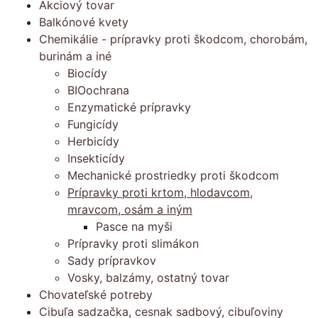
Akciový tovar
Balkónové kvety
Chemikálie - prípravky proti škodcom, chorobám,
burinám a iné
Biocídy
BIOochrana
Enzymatické prípravky
Fungicídy
Herbicídy
Insekticídy
Mechanické prostriedky proti škodcom
Prípravky proti krtom, hlodavcom,
mravcom, osám a iným
Pasce na myši
Prípravky proti slimákon
Sady prípravkov
Vosky, balzámy, ostatný tovar
Chovateľské potreby
Cibuľa sadzačka, cesnak sadbový, cibuľoviny