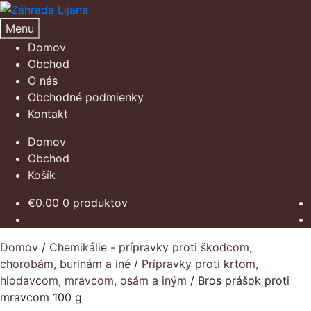
Preskočiť
Preskočiť
na
na
Menu
navigáciu
obsah
Domov
Obchod
O nás
Obchodné podmienky
Kontakt
Domov
Obchod
Košík
€
0.00
0 produktov
Domov
/
Chemikálie - prípravky proti škodcom,
chorobám, burinám a iné
/
Prípravky proti krtom,
hlodavcom, mravcom, osám a iným
/
Bros prášok proti
mravcom 100 g