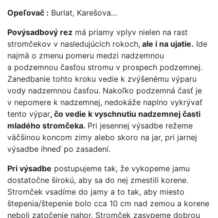
Opeľovač :
Burlat, Karešova…
Povýsadbový rez
má priamy vplyv nielen na rast
stromčekov v nasledujúcich rokoch,
ale i na ujatie.
Ide
najmä o zmenu pomeru medzi nadzemnou
a podzemnou časťou stromu v prospech podzemnej.
Zanedbanie tohto kroku vedie k zvýšenému výparu
vody nadzemnou časťou. Nakoľko podzemná časť je
v nepomere k nadzemnej, nedokáže naplno vykrývať
tento výpar
, čo vedie k vyschnutiu nadzemnej časti
mladého stromčeka.
Pri jesennej výsadbe režeme
väčšinou koncom zimy alebo skoro na jar, pri jarnej
výsadbe ihneď po zasadení.
Pri výsadbe
postupujeme tak, že vykopeme jamu
dostatočne širokú, aby sa do nej zmestili korene.
Stromček vsadíme do jamy a to tak, aby miesto
štepenia/štepenie bolo cca 10 cm nad zemou a korene
neboli zatočenie nahor. Stromček zasypeme dobrou