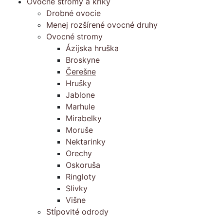
Ovocné stromy a kríky
Drobné ovocie
Menej rozšírené ovocné druhy
Ovocné stromy
Ázijska hruška
Broskyne
Čerešne
Hrušky
Jablone
Marhule
Mirabelky
Moruše
Nektarinky
Orechy
Oskoruša
Ringloty
Slivky
Višne
Stĺpovité odrody