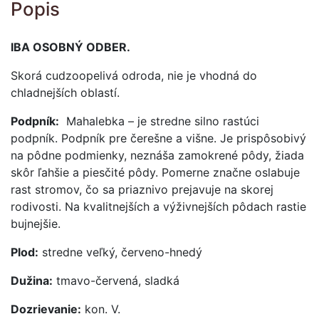
Popis
IBA OSOBNÝ ODBER.
Skorá cudzoopelivá odroda, nie je vhodná do
chladnejších oblastí.
Podpník:
Mahalebka – je stredne silno rastúci
podpník. P
odpník pre čerešne a višne. Je prispôsobivý
na pôdne podmienky, neznáša zamokrené pôdy, žiada
skôr ľahšie a piesčité pôdy. Pomerne značne oslabuje
rast stromov, čo sa priaznivo prejavuje na skorej
rodivosti. Na kvalitnejších a výživnejších pôdach rastie
bujnejš
i
e.
Plod:
stredne veľký, červeno-hnedý
Dužina:
tmavo-červená, sladká
Dozrievanie:
kon. V.