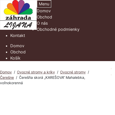
Preskočiť
Preskočiť
Menu
na
na
Domov
navigáciu
obsah
Obchod
O nás
Obchodné podmienky
Kontakt
Domov
Obchod
Košík
Domov
/
Ovocné stromy a kríky
/
Ovocné stromy
/
Čerešne
/
Čerešňa skorá „KAREŠOVA“ Mahalebka,
voľnokorenná