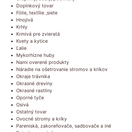
Doplnkový tovar
Fólie, textílie ,siete
Hnojivá
Krhly
Krmivá pre zvieratá
Kvety a kytice
Ľalie
Mykorhízne huby
Nami overené produkty
Náradie na ošetrovanie stromov a kríkov
Okraje trávnika
Okrasné dreviny
Okrasné rastliny
Oporné tyče
Osivá
Ostatný tovar
Ovocné stromy a kríky
Pareniská, zakoreňovače, sadbovače a iné