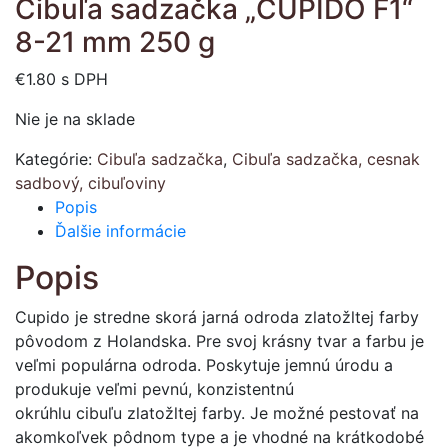
Cibuľa sadzačka „CUPIDO F1“
8-21 mm 250 g
€
1.80
s DPH
Nie je na sklade
Kategórie:
Cibuľa sadzačka
,
Cibuľa sadzačka, cesnak
sadbový, cibuľoviny
Popis
Ďalšie informácie
Popis
Cupido je stredne skorá jarná odroda zlatožltej farby
pôvodom z Holandska. Pre svoj krásny tvar a farbu je
veľmi populárna odroda. Poskytuje jemnú úrodu a
produkuje veľmi pevnú, konzistentnú
okrúhlu cibuľu zlatožltej farby. Je možné pestovať na
akomkoľvek pôdnom type a je vhodné na krátkodobé