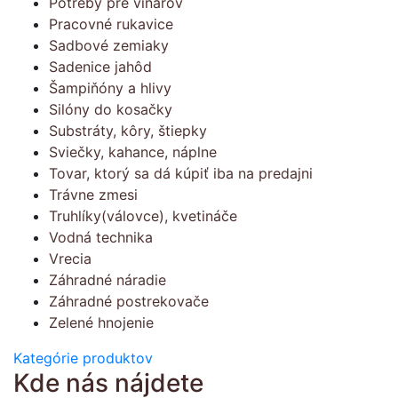
Potreby pre vinárov
Pracovné rukavice
Sadbové zemiaky
Sadenice jahôd
Šampiňóny a hlivy
Silóny do kosačky
Substráty, kôry, štiepky
Sviečky, kahance, náplne
Tovar, ktorý sa dá kúpiť iba na predajni
Trávne zmesi
Truhlíky(válovce), kvetináče
Vodná technika
Vrecia
Záhradné náradie
Záhradné postrekovače
Zelené hnojenie
Kategórie produktov
Kde nás nájdete