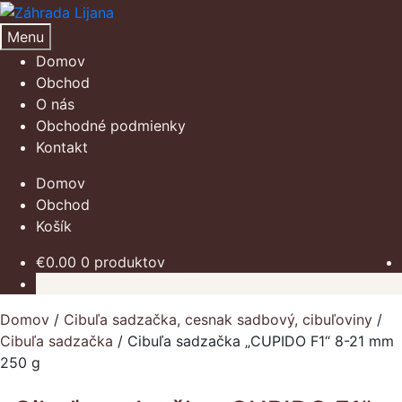
Preskočiť
Preskočiť
na
na
Menu
navigáciu
obsah
Domov
Obchod
O nás
Obchodné podmienky
Kontakt
Domov
Obchod
Košík
€
0.00
0 produktov
Žiadne produkty v košíku.
Domov
/
Cibuľa sadzačka, cesnak sadbový, cibuľoviny
/
Cibuľa sadzačka
/
Cibuľa sadzačka „CUPIDO F1“ 8-21 mm
250 g