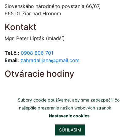
Slovenského národného povstania 66/67,
965 01 Žiar nad Hronom
Kontakt
Mgr. Peter Lipták (mladší)
Tel.č.:
0908 806 701
Email:
zahradalijana@gmail.com
Otváracie hodiny
Pondelok - Piatok 8:00 - 16:00
Sobota 8:00 - 11:30
Súbory cookie používame, aby sme zabezpečili čo
najlepšie prezeranie našich webových stránok.
Nastavenie cookies
SÚHLASÍM