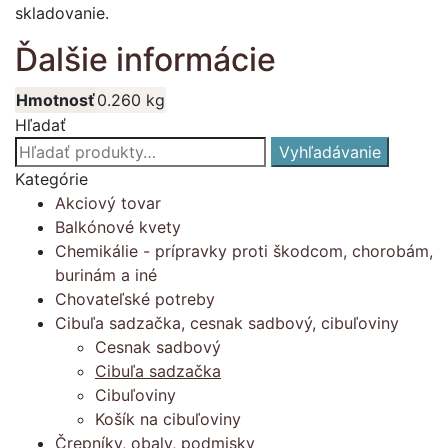
skladovanie.
Ďalšie informácie
Hmotnosť
0.260 kg
Hľadať
Hľadať:
Vyhľadávanie
Kategórie
Akciový tovar
Balkónové kvety
Chemikálie - prípravky proti škodcom, chorobám,
burinám a iné
Chovateľské potreby
Cibuľa sadzačka, cesnak sadbový, cibuľoviny
Cesnak sadbový
Cibuľa sadzačka
Cibuľoviny
Košík na cibuľoviny
Črepníky, obaly, podmisky