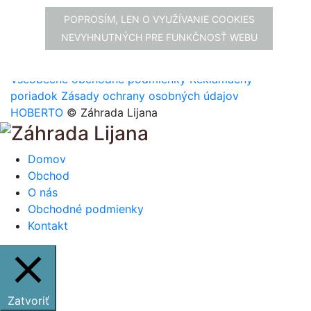
POPROSÍM, LEN O VYUŽÍVANIE COOKIES
facebook.com/zahradalijana
NEVYHNUTNÝCH PRE FUNKČNOSŤ WEBU
instagram.com/zahradalijana
Všeobecné obchodné podmienky
Reklamačný
poriadok
Zásady ochrany osobných údajov
HOBERTO
© Záhrada Lijana
Domov
Obchod
O nás
Obchodné podmienky
Kontakt
Zatvoriť