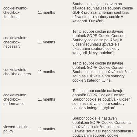
Soubor cookie je nastaven na
cookielawinfo-
základě souhlasu se soubory cookie
checkbox-
11 months
GDPR pro zaznamenání souhlasu
functional
uživatele pro soubory cookie v
kategorii „Funkční“.
Tento soubor cookie nastavuje
doplněk GDPR Cookie Consent.
cookielawinfo-
Soubory cookie se používají k
checkbox-
11 months
uložení souhlasu uživatele s
necessary
ukládáním souborů cookie v
kategorii „Nevyhnutelné“.
Tento soubor cookie nastavuje
doplněk GDPR Cookie Consent.
cookielawinfo-
11 months
Soubor cookie se používá k uložení
checkbox-others
souhlasu uživatele pro soubory
cookie v kategorii „Jiné.
Tento soubor cookie nastavuje
cookielawinfo-
doplněk GDPR Cookie Consent.
checkbox-
11 months
Soubor cookie se používá k uložení
performance
souhlasu uživatele pro soubory
cookie v kategorii „Výkon“.
Soubor cookie je nastaven
doplňkem GDPR Cookie Consent a
viewed_cookie_
používá se k uložení toho, zda
11 months
policy
uživatel souhlasil nebo nesouhlasil s
používáním souborů cookie.