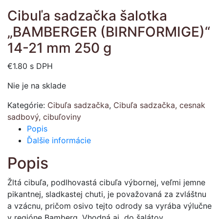
Cibuľa sadzačka šalotka
„BAMBERGER (BIRNFORMIGE)“
14-21 mm 250 g
€
1.80
s DPH
Nie je na sklade
Kategórie:
Cibuľa sadzačka
,
Cibuľa sadzačka, cesnak
sadbový, cibuľoviny
Popis
Ďalšie informácie
Popis
Žltá cibuľa, podlhovastá cibuľa výbornej, veľmi jemne
pikantnej, sladkastej chuti, je považovaná za zvláštnu
a vzácnu, pričom osivo tejto odrody sa vyrába výlučne
v regióne Bamberg. Vhodná aj do šalátov.