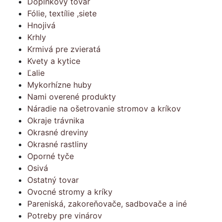
Doplnkový tovar
Fólie, textílie ,siete
Hnojivá
Krhly
Krmivá pre zvieratá
Kvety a kytice
Ľalie
Mykorhízne huby
Nami overené produkty
Náradie na ošetrovanie stromov a kríkov
Okraje trávnika
Okrasné dreviny
Okrasné rastliny
Oporné tyče
Osivá
Ostatný tovar
Ovocné stromy a kríky
Pareniská, zakoreňovače, sadbovače a iné
Potreby pre vinárov