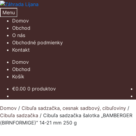
Preskočiť
Preskočiť
na
na
Menu
navigáciu
obsah
Domov
Obchod
O nás
Obchodné podmienky
Kontakt
Domov
Obchod
Košík
€
0.00
0 produktov
Domov
/
Cibuľa sadzačka, cesnak sadbový, cibuľoviny
/
Cibuľa sadzačka
/
Cibuľa sadzačka šalotka „BAMBERGER
(BIRNFORMIGE)“ 14-21 mm 250 g