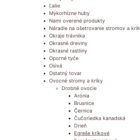
Ľalie
Mykorhízne huby
Nami overené produkty
Náradie na ošetrovanie stromov a krí
Okraje trávnika
Okrasné dreviny
Okrasné rastliny
Oporné tyče
Osivá
Ostatný tovar
Ovocné stromy a kríky
Drobné ovocie
Arónia
Brusnice
Černica
Čučoriedka kanadská
Drieň
Egreše kríkové