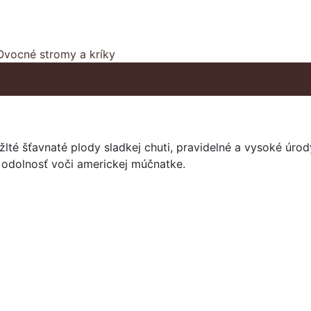
Ovocné stromy a kríky
té šťavnaté plody sladkej chuti, pravidelné a vysoké úro
 odolnosť voči americkej múčnatke.