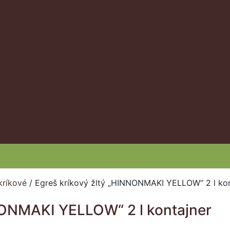
kríkové
/
Egreš kríkový žltý „HINNONMAKI YELLOW“ 2 l kon
NONMAKI YELLOW“ 2 l kontajner