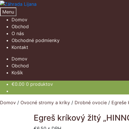
Preskočiť
Preskočiť
na
na
Menu
navigáciu
obsah
Domov
Obchod
O nás
Obchodné podmienky
Kontakt
Domov
Obchod
Košík
€
0.00
0 produktov
Domov
/
Ovocné stromy a kríky
/
Drobné ovocie
/
Egreše 
Egreš kríkový žltý „HIN
€
6.50
s DPH