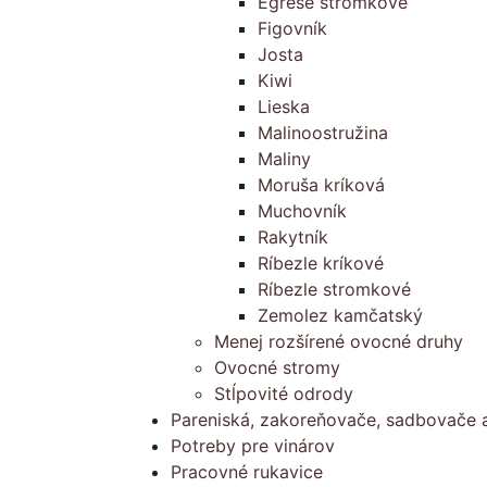
Egreše stromkové
Figovník
Josta
Kiwi
Lieska
Malinoostružina
Maliny
Moruša kríková
Muchovník
Rakytník
Ríbezle kríkové
Ríbezle stromkové
Zemolez kamčatský
Menej rozšírené ovocné druhy
Ovocné stromy
Stĺpovité odrody
Pareniská, zakoreňovače, sadbovače a
Potreby pre vinárov
Pracovné rukavice