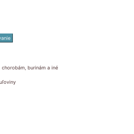
vanie
, chorobám, burinám a iné
uľoviny