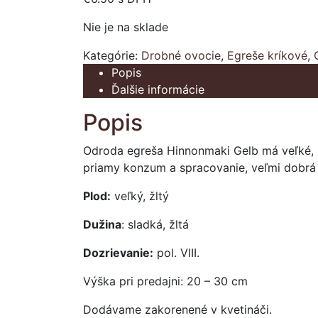
Nie je na sklade
Kategórie:
Drobné ovocie
,
Egreše kríkové
,
Popis
Ďalšie informácie
Popis
Odroda egreša Hinnonmaki Gelb má veľké, žl
priamy konzum a spracovanie, veľmi dobrá
Plod:
veľký, žltý
Dužina
: sladká, žltá
Dozrievanie:
pol. VIII.
Výška pri predajni: 20 – 30 cm
Dodávame zakorenené v kvetináči.