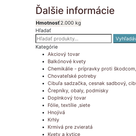
Ďalšie informácie
Hmotnosť
2.000 kg
Hľadať
Hľadať:
Vyhľadá
Kategórie
Akciový tovar
Balkónové kvety
Chemikálie - prípravky proti škodcom
Chovateľské potreby
Cibuľa sadzačka, cesnak sadbový, cib
Črepníky, obaly, podmisky
Doplnkový tovar
Fólie, textílie ,siete
Hnojivá
Krhly
Krmivá pre zvieratá
Kvety a kytice