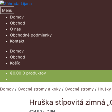
Preskočiť
Preskočiť
na
na
Menu
navigáciu
obsah
Domov
Obchod
O nás
Obchodné podmienky
Kontakt
Domov
Obchod
Košík
€
0.00
0 produktov
Domov
/
Ovocné stromy a kríky
/
Ovocné stromy
/
Hrušky
Hruška stĺpovitá zimná 
€
14.90
s DPH