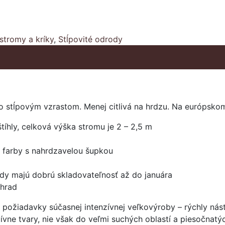
stromy a kríky
,
Stĺpovité odrody
o stĺpovým vzrastom. Menej citlivá na hrdzu. Na európskom 
štíhly, celková výška stromu je 2 – 2,5 m
ej farby s nahrdzavelou šupkou
dy majú dobrú skladovateľnosť až do januára
áhrad
 požiadavky súčasnej intenzívnej veľkovýroby – rýchly nás
zívne tvary, nie však do veľmi suchých oblastí a piesočnatý