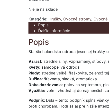
Nie je na sklade
Kategórie:
Hrušky
,
Ovocné stromy
,
Ovocné 
Popis
Ďalšie informácie
Popis
Staršia holandská odroda jesennej hrušky s
Vzrast:
stredne silný, vzpriamený, stĺpový, 
Kvety:
samoopelivá odroda
Plody:
stredne veľké, fľaškovité, zelenožlt
Dužina:
šťavnatá, sladká, aromatická
Doba dozrievania:
polovica septembra, plo
Využitie:
veľmi vhodná aj do najmenších z
Podpník:
Dula – tento podpník spĺňa všetky
proti chorobám. Hodí sa aj pre nižšie inten