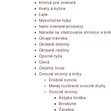
Krmivá pre zvieratá
Kvety a kytice
Ľalie
Mykorhízne huby
Nami overené produkty
Náradie na ošetrovanie stromov a krí
Okraje trávnika
Okrasné dreviny
Okrasné rastliny
Oporné tyče
Osivá
Ostatný tovar
Ovocné stromy a kríky
Drobné ovocie
Menej rozšírené ovocné druhy
Ovocné stromy
Ázijska hruška
Broskyne
Čerešne