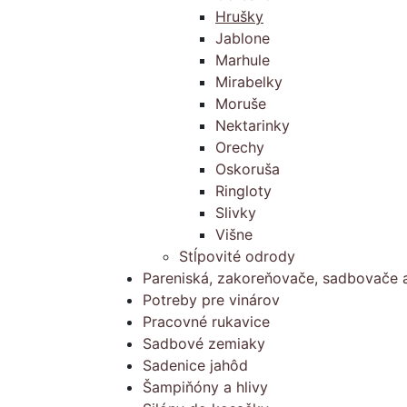
Hrušky
Jablone
Marhule
Mirabelky
Moruše
Nektarinky
Orechy
Oskoruša
Ringloty
Slivky
Višne
Stĺpovité odrody
Pareniská, zakoreňovače, sadbovače a
Potreby pre vinárov
Pracovné rukavice
Sadbové zemiaky
Sadenice jahôd
Šampiňóny a hlivy