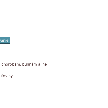
vanie
, chorobám, burinám a iné
uľoviny