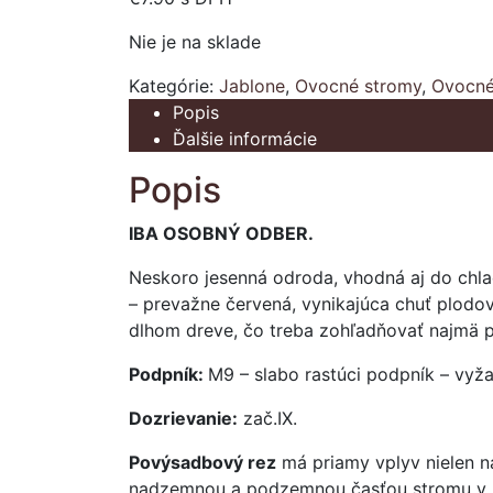
Nie je na sklade
Kategórie:
Jablone
,
Ovocné stromy
,
Ovocné
Popis
Ďalšie informácie
Popis
IBA OSOBNÝ ODBER.
Neskoro jesenná odroda, vhodná aj do chladn
– prevažne červená, vynikajúca chuť plodov
dlhom dreve, čo treba zohľadňovať najmä pr
Podpník:
M9 – slabo rastúci podpník – vyža
Dozrievanie:
zač.IX.
Povýsadbový rez
má priamy vplyv nielen n
nadzemnou a podzemnou časťou stromu v p