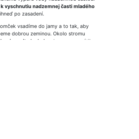
e k vyschnutiu nadzemnej časti mladého
 ihneď po zasadení.
romček vsadíme do jamy a to tak, aby
ypeme dobrou zeminou. Okolo stromu
k pripevnite ku kolu
, aby sa nevyvrátil