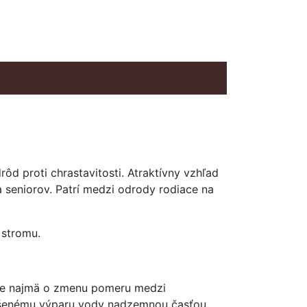
ôd proti chrastavitosti. Atraktívny vzhľad
a seniorov. Patrí medzi odrody rodiace na
 stromu.
e najmä o zmenu pomeru medzi
ýšenému výparu vody nadzemnou časťou.