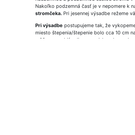
Nakoľko podzemná časť je v nepomere k na
stromčeka.
Pri jesennej výsadbe režeme vä
Pri výsadbe
postupujeme tak, že vykopeme j
miesto štepenia/štepenie bolo cca 10 cm 
môžeme urobiť zalievacu misku, aby voda n
vetrom a dobre zakorenil.
Voľnokorenné
Ďalšie informácie
Hmotnosť
50.00 kg
Hľadať
Hľadať:
Vyhľadá
Kategórie
Akciový tovar