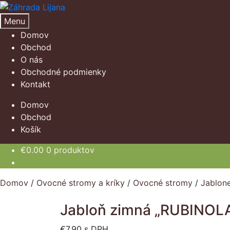
Preskočiť
Preskočiť
na
na
Menu
navigáciu
obsah
Domov
Obchod
O nás
Obchodné podmienky
Kontakt
Domov
Obchod
Košík
€
0.00
0 produktov
Domov
/
Ovocné stromy a kríky
/
Ovocné stromy
/
Jablon
Jabloň zimná „RUBINOLA
€
7.90
s DPH