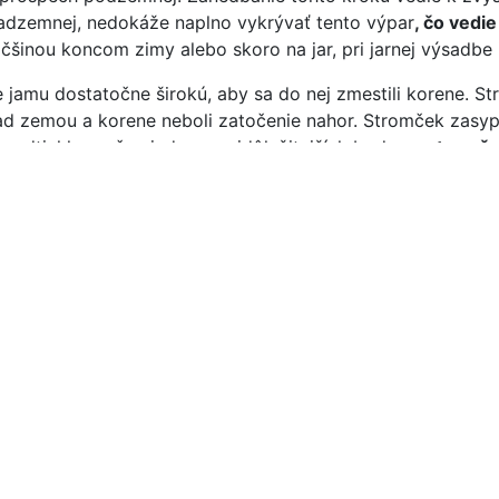
dzemnej, nedokáže naplno vykrývať tento výpar
, čo vedi
čšinou koncom zimy alebo skoro na jar, pri jarnej výsadbe
amu dostatočne širokú, aby sa do nej zmestili korene. St
nad zemou a korene neboli zatočenie nahor. Stromček zas
eodtiekla preč, a jeden z najdôležitejších bodov
– stromče
vanie