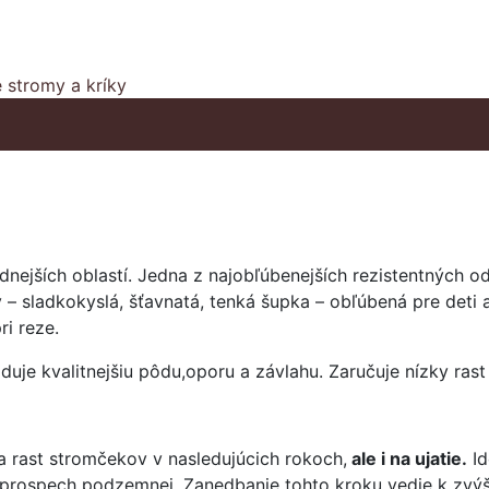
 stromy a kríky
ejších oblastí. Jedna z najobľúbenejších rezistentných odr
 – sladkokyslá, šťavnatá, tenká šupka – obľúbená pre deti 
i reze.
duje kvalitnejšiu pôdu,oporu a závlahu. Zaručuje nízky rast
a rast stromčekov v nasledujúcich rokoch,
ale i na ujatie.
Id
rospech podzemnej. Zanedbanie tohto kroku vedie k zv