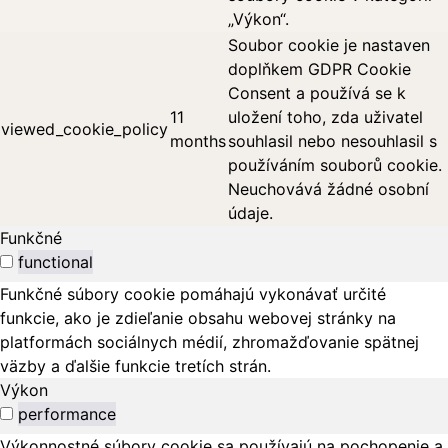
„Výkon“.
Soubor cookie je nastaven
doplňkem GDPR Cookie
Consent a používá se k
11
uložení toho, zda uživatel
viewed_cookie_policy
months
souhlasil nebo nesouhlasil s
používáním souborů cookie.
Neuchovává žádné osobní
údaje.
Funkčné
functional
Funkčné súbory cookie pomáhajú vykonávať určité
funkcie, ako je zdieľanie obsahu webovej stránky na
platformách sociálnych médií, zhromažďovanie spätnej
väzby a ďalšie funkcie tretích strán.
Výkon
performance
Výkonnostné súbory cookie sa používajú na pochopenie a