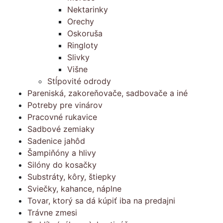
Nektarinky
Orechy
Oskoruša
Ringloty
Slivky
Višne
Stĺpovité odrody
Pareniská, zakoreňovače, sadbovače a iné
Potreby pre vinárov
Pracovné rukavice
Sadbové zemiaky
Sadenice jahôd
Šampiňóny a hlivy
Silóny do kosačky
Substráty, kôry, štiepky
Sviečky, kahance, náplne
Tovar, ktorý sa dá kúpiť iba na predajni
Trávne zmesi