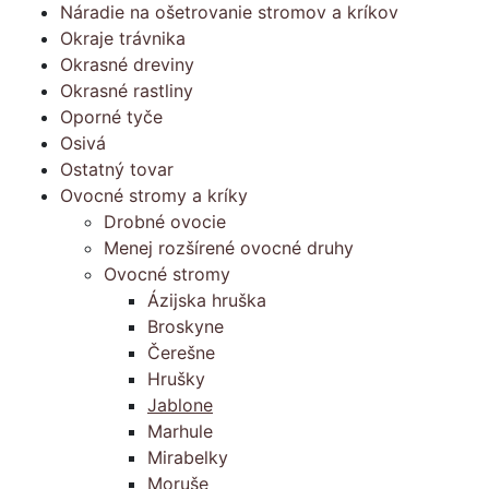
Náradie na ošetrovanie stromov a kríkov
Okraje trávnika
Okrasné dreviny
Okrasné rastliny
Oporné tyče
Osivá
Ostatný tovar
Ovocné stromy a kríky
Drobné ovocie
Menej rozšírené ovocné druhy
Ovocné stromy
Ázijska hruška
Broskyne
Čerešne
Hrušky
Jablone
Marhule
Mirabelky
Moruše