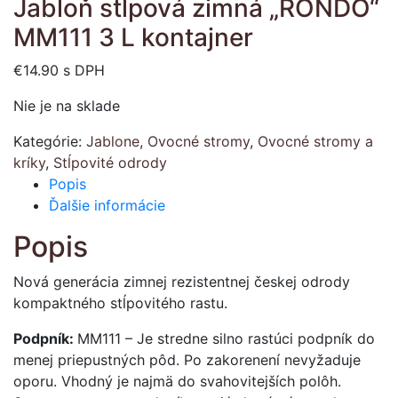
Jabloň stĺpová zimná „RONDO“
MM111 3 L kontajner
€
14.90
s DPH
Nie je na sklade
Kategórie:
Jablone
,
Ovocné stromy
,
Ovocné stromy a
kríky
,
Stĺpovité odrody
Popis
Ďalšie informácie
Popis
Nová generácia zimnej rezistentnej českej odrody
kompaktného stĺpovitého rastu.
Podpník:
MM111 –
Je stredne silno rastúci podpník do
menej priepustných pôd. Po zakorenení nevyžaduje
oporu. Vhodný je najmä do svahovitejších polôh.