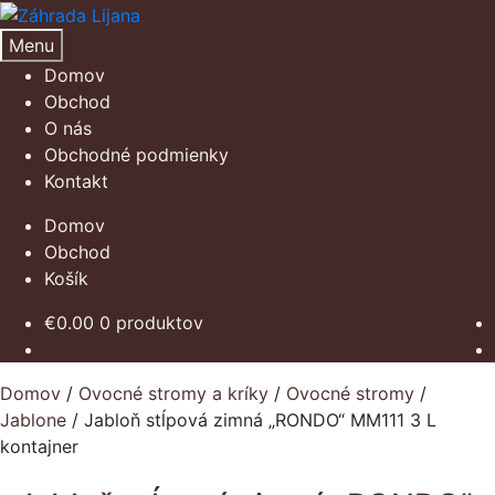
Preskočiť
Preskočiť
na
na
Menu
navigáciu
obsah
Domov
Obchod
O nás
Obchodné podmienky
Kontakt
Domov
Obchod
Košík
€
0.00
0 produktov
Domov
/
Ovocné stromy a kríky
/
Ovocné stromy
/
Jablone
/
Jabloň stĺpová zimná „RONDO“ MM111 3 L
kontajner