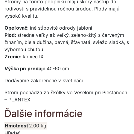
Stromy na tomto podpníku majú skorý nástup do
rodivosti s pravidelnou ročnou úrodou. Plody majú
vysokú kvalitu.
Opeľovač
: iné stĺpovité odrody jabloní
Plod:
stredne veľký až veľký, zeleno-žltý s červeným
žíhaním, biela dužina, pevná, šťavnatá, sviežo sladká, s
výbornou chuťou
Zrenie:
koniec IX.
Výška pri predaji:
40-60 cm
Dodávame zakorenené v kvetináči.
Strom pochádza zo škôlky vo Veselom pri Piešťanoch
– PLANTEX
Ďalšie informácie
Hmotnosť
2.00 kg
Hľadať