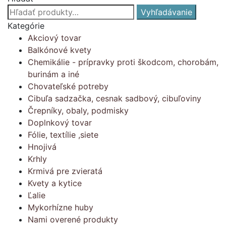
Hľadať:
Vyhľadávanie
Kategórie
Akciový tovar
Balkónové kvety
Chemikálie - prípravky proti škodcom, chorobám,
burinám a iné
Chovateľské potreby
Cibuľa sadzačka, cesnak sadbový, cibuľoviny
Črepníky, obaly, podmisky
Doplnkový tovar
Fólie, textílie ,siete
Hnojivá
Krhly
Krmivá pre zvieratá
Kvety a kytice
Ľalie
Mykorhízne huby
Nami overené produkty