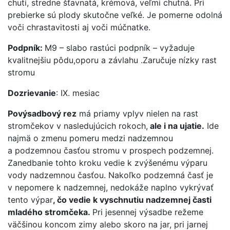
chuti, stredne šťavnatá, krémová, veľmi chutná. Pri
prebierke sú plody skutočne veľké. Je pomerne odolná
voči chrastavitosti aj voči múčnatke.
Podpník:
M9 – slabo rastúci podpník – vyžaduje
kvalitnejšiu pôdu,oporu a závlahu .Zaručuje nízky rast
stromu
Dozrievanie
: IX. mesiac
Povýsadbový rez
má priamy vplyv nielen na rast
stromčekov v nasledujúcich rokoch,
ale i na ujatie.
Ide
najmä o zmenu pomeru medzi nadzemnou
a podzemnou časťou stromu v prospech podzemnej.
Zanedbanie tohto kroku vedie k zvýšenému výparu
vody nadzemnou časťou. Nakoľko podzemná časť je
v nepomere k nadzemnej, nedokáže naplno vykrývať
tento výpar
, čo vedie k vyschnutiu nadzemnej časti
mladého stromčeka.
Pri jesennej výsadbe režeme
väčšinou koncom zimy alebo skoro na jar, pri jarnej