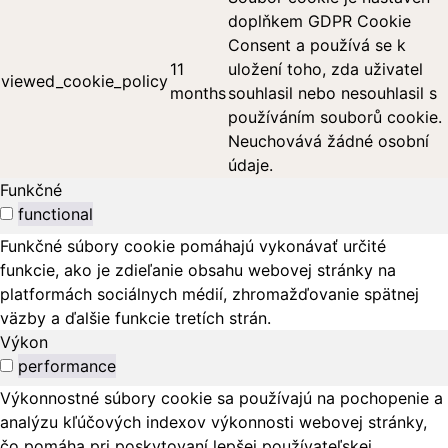
doplňkem GDPR Cookie
Consent a používá se k
11
uložení toho, zda uživatel
viewed_cookie_policy
months
souhlasil nebo nesouhlasil s
používáním souborů cookie.
Neuchovává žádné osobní
údaje.
Funkčné
functional
Funkčné súbory cookie pomáhajú vykonávať určité
funkcie, ako je zdieľanie obsahu webovej stránky na
platformách sociálnych médií, zhromažďovanie spätnej
väzby a ďalšie funkcie tretích strán.
Výkon
performance
Výkonnostné súbory cookie sa používajú na pochopenie a
analýzu kľúčových indexov výkonnosti webovej stránky,
čo pomáha pri poskytovaní lepšej používateľskej