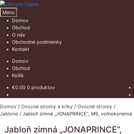
Preskočiť
Preskočiť
na
na
Menu
navigáciu
obsah
Domov
Obchod
O nás
Obchodné podmienky
Kontakt
Domov
Obchod
Košík
€
0.00
0 produktov
Domov
/
Ovocné stromy a kríky
/
Ovocné stromy
/
Jablone
/
Jabloň zimná „JONAPRINCE“, M9, voľnokorenná
Jabloň zimná „JONAPRINCE“,