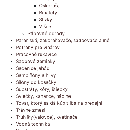
Oskoruša
Ringloty
Slivky
Višne
Stĺpovité odrody
Pareniská, zakoreňovače, sadbovače a iné
Potreby pre vinárov
Pracovné rukavice
Sadbové zemiaky
Sadenice jahôd
Šampiňóny a hlivy
Silóny do kosačky
Substráty, kôry, štiepky
Sviečky, kahance, náplne
Tovar, ktorý sa dá kúpiť iba na predajni
Trávne zmesi
Truhlíky(válovce), kvetináče
Vodná technika