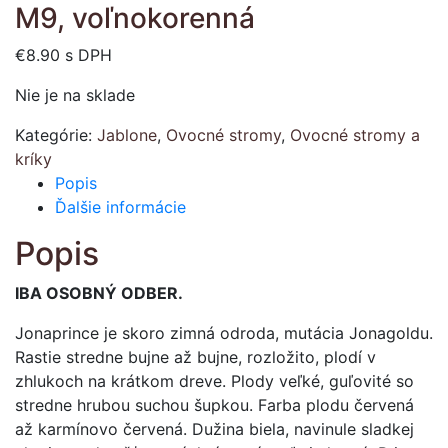
M9, voľnokorenná
€
8.90
s DPH
Nie je na sklade
Kategórie:
Jablone
,
Ovocné stromy
,
Ovocné stromy a
kríky
Popis
Ďalšie informácie
Popis
IBA OSOBNÝ ODBER.
Jonaprince je skoro zimná odroda, mutácia Jonagoldu.
Rastie stredne bujne až bujne, rozložito, plodí v
zhlukoch na krátkom dreve. Plody veľké, guľovité so
stredne hrubou suchou šupkou. Farba plodu červená
až karmínovo červená. Dužina biela, navinule sladkej