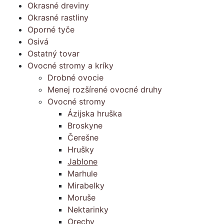
Okrasné dreviny
Okrasné rastliny
Oporné tyče
Osivá
Ostatný tovar
Ovocné stromy a kríky
Drobné ovocie
Menej rozšírené ovocné druhy
Ovocné stromy
Ázijska hruška
Broskyne
Čerešne
Hrušky
Jablone
Marhule
Mirabelky
Moruše
Nektarinky
Orechy