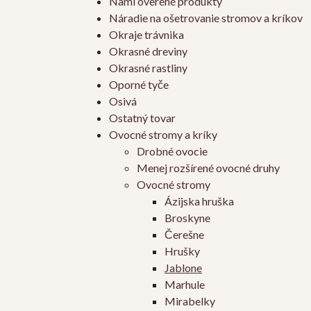
Nami overené produkty
Náradie na ošetrovanie stromov a kríkov
Okraje trávnika
Okrasné dreviny
Okrasné rastliny
Oporné tyče
Osivá
Ostatný tovar
Ovocné stromy a kríky
Drobné ovocie
Menej rozšírené ovocné druhy
Ovocné stromy
Ázijska hruška
Broskyne
Čerešne
Hrušky
Jablone
Marhule
Mirabelky