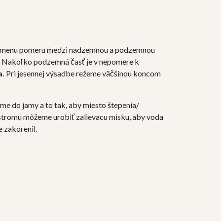
 zmenu pomeru medzi nadzemnou a podzemnou
. Nakoľko podzemná časť je v nepomere k
a.
Pri jesennej výsadbe režeme väčšinou koncom
me do jamy a to tak, aby miesto štepenia/
stromu môžeme urobiť zalievacu misku, aby voda
e zakorenil.