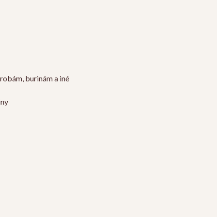
orobám, burinám a iné
iny