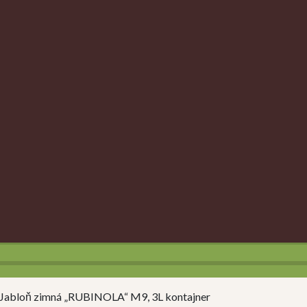
Jabloň zimná „RUBINOLA“ M9, 3L kontajner