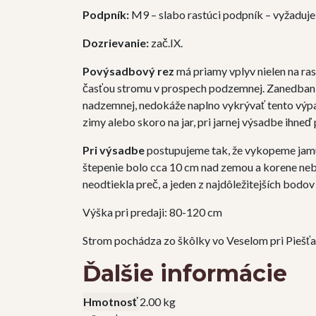
Podpník:
M9 – slabo rastúci podpník – vyžaduje 
Dozrievanie:
zač.IX.
Povýsadbový rez
má priamy vplyv nielen na ra
časťou stromu v prospech podzemnej. Zanedban
nadzemnej, nedokáže naplno vykrývať tento výp
zimy alebo skoro na jar, pri jarnej výsadbe ihneď
Pri výsadbe
postupujeme tak, že vykopeme jamu 
štepenie bolo cca 10 cm nad zemou a korene ne
neodtiekla preč, a jeden z najdôležitejších bodo
Výška pri predaji: 80-120 cm
Strom pochádza zo škôlky vo Veselom pri Pieš
Ďalšie informácie
Hmotnosť
2.00 kg