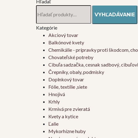
Hľadať
Hľadať:
VYHĽADÁVANIE
Kategórie
Akciový tovar
Balkónové kvety
Chemikálie - prípravky proti škodcom, ch
Chovateľské potreby
Cibuľa sadzačka, cesnak sadbový, cibuľov
Črepníky, obaly, podmisky
Doplnkový tovar
Fólie, textílie ,siete
Hnojivá
Krhly
Krmivá pre zvieratá
Kvety a kytice
Ľalie
Mykorhízne huby