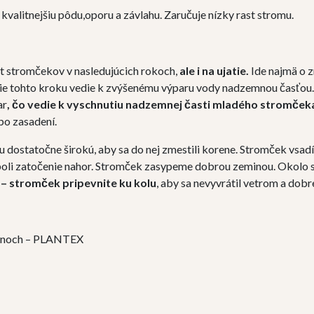
kvalitnejšiu pôdu,oporu a závlahu. Zaručuje nízky rast stromu.
st stromčekov v nasledujúcich rokoch,
ale i na ujatie.
Ide najmä o
ie tohto kroku vedie k zvýšenému výparu vody nadzemnou časťou
ar
, čo vedie k vyschnutiu nadzemnej časti mladého stromček
 po zasadení.
dostatočne širokú, aby sa do nej zmestili korene. Stromček vsadí
boli zatočenie nahor. Stromček zasypeme dobrou zeminou. Okolo 
v
– stromček pripevnite ku kolu
, aby sa nevyvrátil vetrom a dobr
ťanoch – PLANTEX