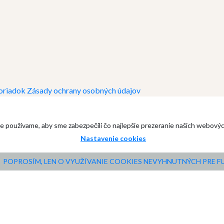
oriadok
Zásady ochrany osobných údajov
e používame, aby sme zabezpečili čo najlepšie prezeranie našich webový
Nastavenie cookies
POPROSÍM, LEN O VYUŽÍVANIE COOKIES NEVYHNUTNÝCH PRE 