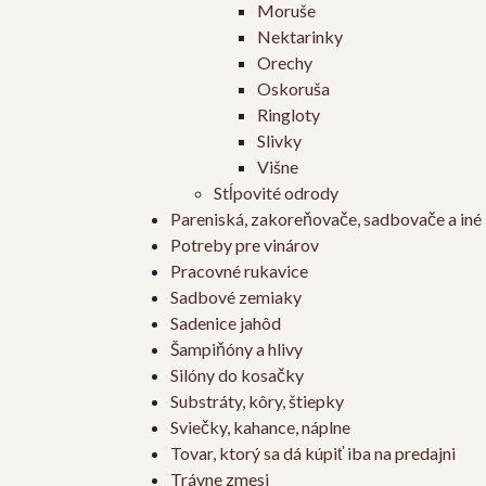
Moruše
Nektarinky
Orechy
Oskoruša
Ringloty
Slivky
Višne
Stĺpovité odrody
Pareniská, zakoreňovače, sadbovače a iné
Potreby pre vinárov
Pracovné rukavice
Sadbové zemiaky
Sadenice jahôd
Šampiňóny a hlivy
Silóny do kosačky
Substráty, kôry, štiepky
Sviečky, kahance, náplne
Tovar, ktorý sa dá kúpiť iba na predajni
Trávne zmesi