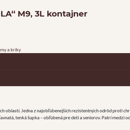
LA“ M9, 3L kontajner
my a kríky
h oblastí. Jedna z najobľúbenejších rezistentných odrôd proti chr
ťavnatá, tenká šupka – obľúbená pre deti a seniorov. Patrí medzi 