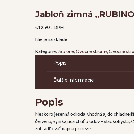
Jabloň zimná „RUBINO
€
12.90
s DPH
Nie je na sklade
Kategórie:
Jablone
,
Ovocné stromy
,
Ovocné stro
Popis
Ďalšie informácie
Popis
Neskoro jesenná odroda, vhodná aj do chladnejšíc
červená, vynikajúca chuť plodov – sladkokyslá, š
zohľadňovať najmä pri reze.