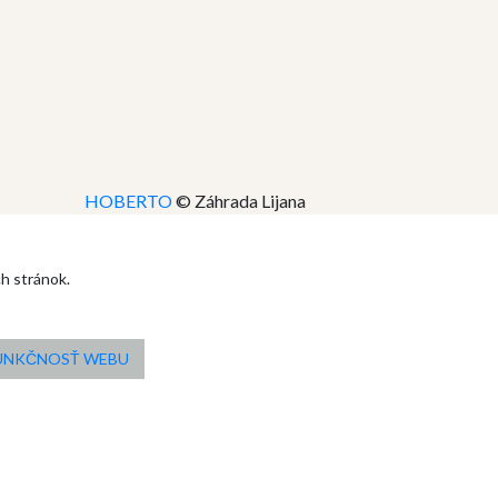
HOBERTO
© Záhrada Lijana
ch stránok.
FUNKČNOSŤ WEBU