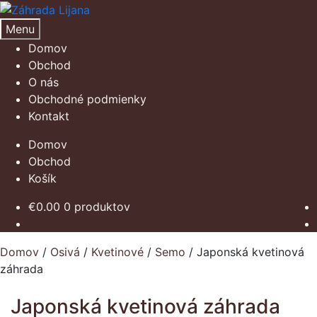
Preskočiť
Preskočiť
na
na
Menu
navigáciu
obsah
Domov
Obchod
O nás
Obchodné podmienky
Kontakt
Domov
Obchod
Košík
€
0.00
0 produktov
Domov
/
Osivá
/
Kvetinové
/
Semo
/
Japonská kvetinová
záhrada
Japonská kvetinová záhrada