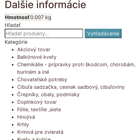
Ďalšie informácie
Hmotnosť
0.007 kg
Hľadať
Hľadať:
Vyhľadávanie
Kategórie
Akciový tovar
Balkónové kvety
Chemikálie - prípravky proti škodcom, chorobám,
burinám a iné
Chovateľské potreby
Cibuľa sadzačka, cesnak sadbový, cibuľoviny
Črepníky, obaly, podmisky
Doplnkový tovar
Fólie, textílie ,siete
Hnojivá
Krhly
Krmivá pre zvieratá
Kvety a kytice