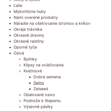
Ľalie
Mykorhízne huby
Nami overené produkty
Náradie na ošetrovanie stromov a kríkov
Okraje trávnika
Okrasné dreviny
Okrasné rastliny
Oporné tyče
Osivá
Bylinky
Klipsy na vrúbľovanie
Kvetinové
Dobra semena
Semo
Zelseed
Obalované osivo
Podnože k štepeniu
Výsevné pásiky