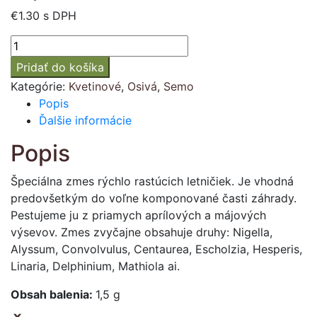
€
1.30
s DPH
množstvo
Japonská
Pridať do košíka
kvetinová
Kategórie:
Kvetinové
,
Osivá
,
Semo
záhrada
Popis
Ďalšie informácie
Popis
Špeciálna zmes rýchlo rastúcich letničiek. Je vhodná
predovšetkým do voľne komponované časti záhrady.
Pestujeme ju z priamych aprílových a májových
výsevov. Zmes zvyčajne obsahuje druhy: Nigella,
Alyssum, Convolvulus, Centaurea, Escholzia, Hesperis,
Linaria, Delphinium, Mathiola ai.
Obsah balenia:
1,5 g