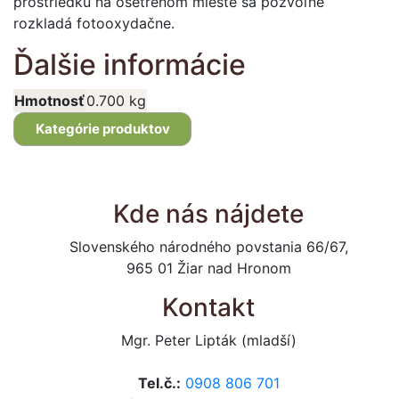
prostriedku na ošetrenom mieste sa pozvoľne
rozkladá fotooxydačne.
Ďalšie informácie
Hmotnosť
0.700 kg
Kategórie produktov
Kde nás nájdete
Slovenského národného povstania 66/67,
965 01 Žiar nad Hronom
Kontakt
Mgr. Peter Lipták (mladší)
Tel.č.:
0908 806 701