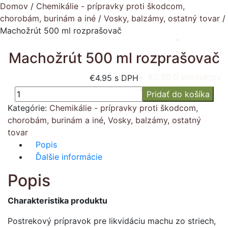
Domov
/
Chemikálie - prípravky proti škodcom,
chorobám, burinám a iné
/
Vosky, balzámy, ostatný tovar
/
Machožrút 500 ml rozprašovač
Preskočiť
Preskočiť
na
na
Machožrút 500 ml rozprašovač
navigáciu
obsah
€
0.00
0 produktov
€
4.95
s DPH
množstvo
Pridať do košíka
Machožrút
Kategórie:
Chemikálie - prípravky proti škodcom,
500
chorobám, burinám a iné
,
Vosky, balzámy, ostatný
ml
tovar
rozprašovač
Popis
Ďalšie informácie
Popis
Charakteristika produktu
Postrekový prípravok pre likvidáciu machu zo striech,