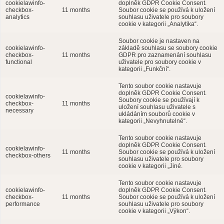
cookielawinfo-
doplněk GDPR Cookie Consent.
checkbox-
11 months
Soubor cookie se používá k uložení
analytics
souhlasu uživatele pro soubory
cookie v kategorii „Analytika“.
Soubor cookie je nastaven na
cookielawinfo-
základě souhlasu se soubory cookie
checkbox-
11 months
GDPR pro zaznamenání souhlasu
functional
uživatele pro soubory cookie v
kategorii „Funkční“.
Tento soubor cookie nastavuje
doplněk GDPR Cookie Consent.
cookielawinfo-
Soubory cookie se používají k
checkbox-
11 months
uložení souhlasu uživatele s
necessary
ukládáním souborů cookie v
kategorii „Nevyhnutelné“.
Tento soubor cookie nastavuje
doplněk GDPR Cookie Consent.
cookielawinfo-
11 months
Soubor cookie se používá k uložení
checkbox-others
souhlasu uživatele pro soubory
cookie v kategorii „Jiné.
Tento soubor cookie nastavuje
cookielawinfo-
doplněk GDPR Cookie Consent.
checkbox-
11 months
Soubor cookie se používá k uložení
performance
souhlasu uživatele pro soubory
cookie v kategorii „Výkon“.