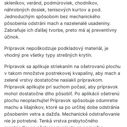
skleníkov, veránd, podmúroviek, chodníkov,
náhrobných dosiek, tenisových kurtov a pod.
Jednoduchým spôsobom bez mechanického
pôsobenia odstráni mach a nazelenalé usadeniny.
Zabraňuje ich ďalšej tvorbe, preto má aj preventívny
účinok.
Prípravok nepoškodzuje podkladový materiál, je
vhodný pre všetky typy strešných krytín.
Prípravok sa aplikuje striekaním na ošetrovanú plochu
v takom množstve postrekovej kvapaliny, aby mach a
zelené vrstvy dostatočne nasiakli prípravkom.
Prípravok aplikujte pri suchom počasí, aby prípravok
mohol dostatočne dlho pôsobiť. Po aplikácii ošetrenú
plochu neoplachujte! Prípravok spôsobuje odumretie
machu a lišajníkov, ktoré sa po určitej dobe odstránia
pôsobením vetra a dažďa. Mechanické odstraňovanie
nie je potrebné. Tenká vrstva prebytočného