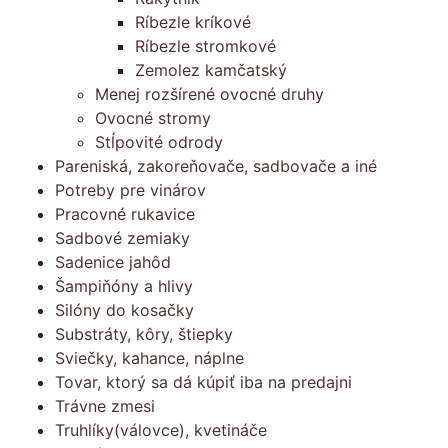
Ríbezle kríkové
Ríbezle stromkové
Zemolez kamčatský
Menej rozšírené ovocné druhy
Ovocné stromy
Stĺpovité odrody
Pareniská, zakoreňovače, sadbovače a iné
Potreby pre vinárov
Pracovné rukavice
Sadbové zemiaky
Sadenice jahôd
Šampiňóny a hlivy
Silóny do kosačky
Substráty, kôry, štiepky
Sviečky, kahance, náplne
Tovar, ktorý sa dá kúpiť iba na predajni
Trávne zmesi
Truhlíky(válovce), kvetináče