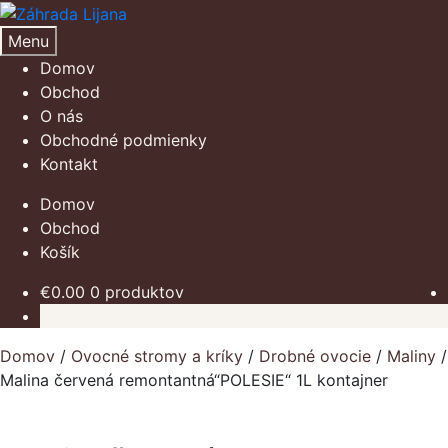
Preskočiť
Preskočiť
na
na
Menu
navigáciu
obsah
Domov
Obchod
O nás
Obchodné podmienky
Kontakt
Domov
Obchod
Košík
€
0.00
0 produktov
Žiadne produkty v košíku.
Domov
/
Ovocné stromy a kríky
/
Drobné ovocie
/
Maliny
/
Malina červená remontantná“POLESIE“ 1L kontajner