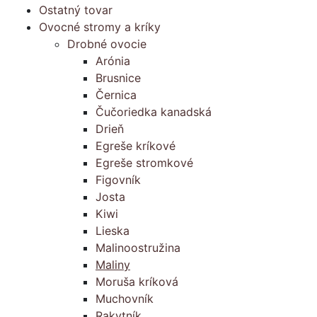
Ostatný tovar
Ovocné stromy a kríky
Drobné ovocie
Arónia
Brusnice
Černica
Čučoriedka kanadská
Drieň
Egreše kríkové
Egreše stromkové
Figovník
Josta
Kiwi
Lieska
Malinoostružina
Maliny
Moruša kríková
Muchovník
Rakytník