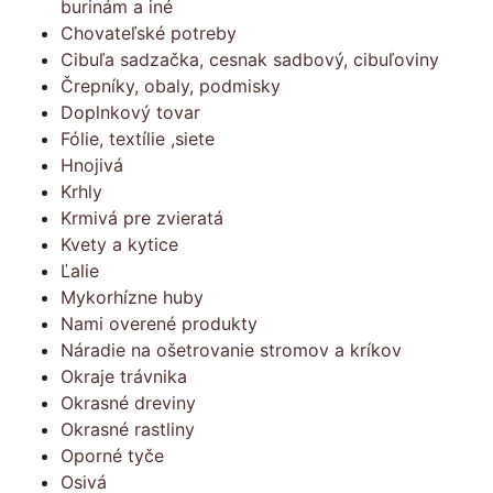
burinám a iné
Chovateľské potreby
Cibuľa sadzačka, cesnak sadbový, cibuľoviny
Črepníky, obaly, podmisky
Doplnkový tovar
Fólie, textílie ,siete
Hnojivá
Krhly
Krmivá pre zvieratá
Kvety a kytice
Ľalie
Mykorhízne huby
Nami overené produkty
Náradie na ošetrovanie stromov a kríkov
Okraje trávnika
Okrasné dreviny
Okrasné rastliny
Oporné tyče
Osivá